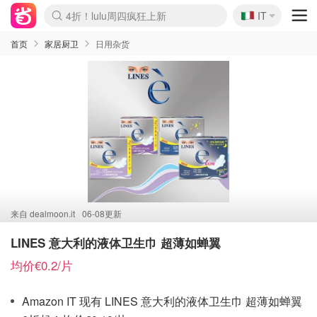
🇮🇹
4折！lulu周四疯狂上新
IT
Boticinal 夏促开抢！
速领！Stanley独家85折
Zalando 奥莱闪促！每日更新
首页
家居厨卫
日用杂货
来自
dealmoon.it
06-08更新
LINES 意大利的液体卫生巾 超薄如蝉翼
均价€0.2/片
Amazon IT 现有 LINES 意大利的液体卫生巾 超薄如蝉翼