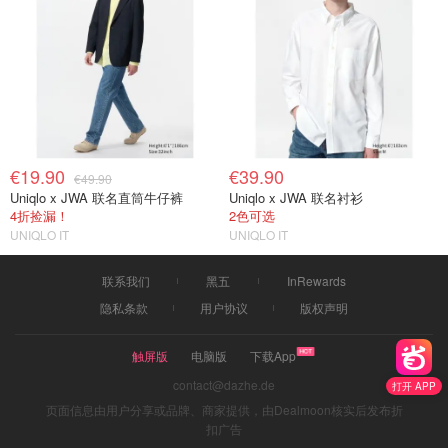
€19.90
€39.90
€49.90
Uniqlo x JWA 联名直筒牛仔裤
Uniqlo x JWA 联名衬衫
4折捡漏！
2色可选
UNIQLO IT
UNIQLO IT
联系我们
黑五
InRewards
隐私条款
用户协议
版权声明
触屏版
电脑版
下载App
contact@dazhe.de
打开 APP
页面信息由用户分享或品牌、商家提供，由Dealmoon核实后发布折
扣广告