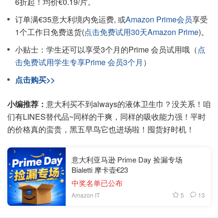
6折起！均价€0.19/片。
订单满€35意大利境内免运费, 或
Amazon Prime会员
享受
1个工作日免费送货(
点击免费试用30天Amazon Prime
)。
小贴士：学生还可以享受3个月的Prime 会员试用哦（
点
击免费试用学生专享Prime 会员3个月
）
点击购买>>
小编推荐：
意大利买不到always的液体卫生巾？没关系！咱
们有LINES替代品~同样的干爽，同样的吸收能力强！平时
的价格真的蛮贵，黑五早鸟它也进场啦！囤货好时机！
意大利亚马逊 Prime Day 捡漏专场
Bialetti 摩卡壶€23
中奖名单已公布
5
13
Amazon IT