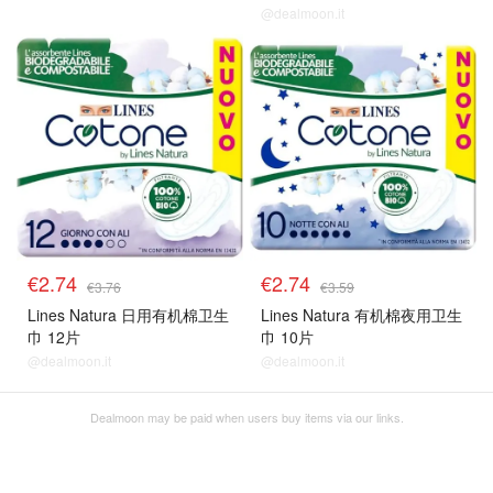
@dealmoon.it
€2.74
€2.74
€3.76
€3.59
Lines Natura 日用有机棉卫生
Lines Natura 有机棉夜用卫生
巾 12片
巾 10片
@dealmoon.it
@dealmoon.it
Dealmoon may be paid when users buy items via our links.