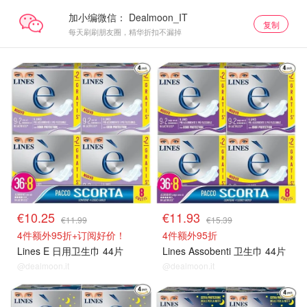
加小编微信：
复制
每天刷刷朋友圈，精华折扣不漏掉
€10.25
€11.93
€11.99
€15.39
4件额外95折+订阅好价！
4件额外95折
Lines E 日用卫生巾 44片
Lines Assobenti 卫生巾 44片
@dealmoon.it
@dealmoon.it