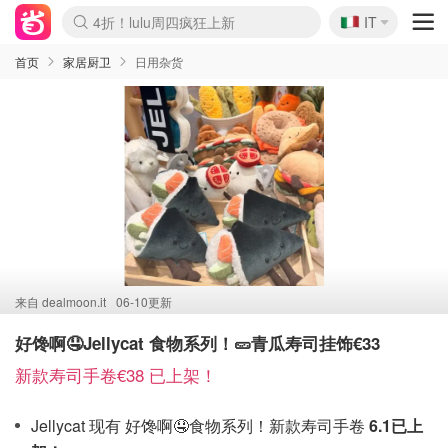
🇮🇹
4折！lulu周四疯狂上新
IT
Boticinal 夏促开抢！
速领！Stanley独家85折
Zalando 奥莱闪促！每日更新
首页
家居厨卫
日用杂货
来自
dealmoon.it
06-10更新
好馋啊🤤Jellycat 食物系列！🥒青瓜寿司挂饰€33
新款寿司手卷€38 已上架！
Jellycat 现有 好馋啊🤤食物系列！新款寿司手卷
6.1已上