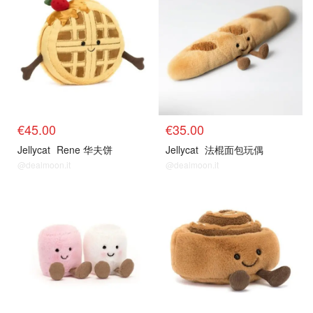
€45.00
€35.00
Jellycat
Rene 华夫饼
Jellycat
法棍面包玩偶
@dealmoon.it
@dealmoon.it