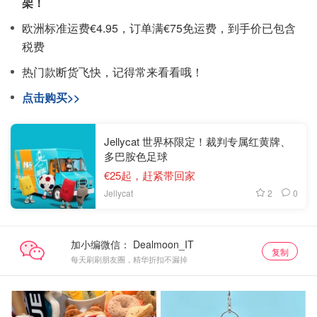
架！
欧洲标准运费€4.95，订单满€75免运费，到手价已包含
税费
热门款断货飞快，记得常来看看哦！
点击购买>>
Jellycat 世界杯限定！裁判专属红黄牌、
多巴胺色足球
€25起，赶紧带回家
2
0
Jellycat
加小编微信：
复制
每天刷刷朋友圈，精华折扣不漏掉