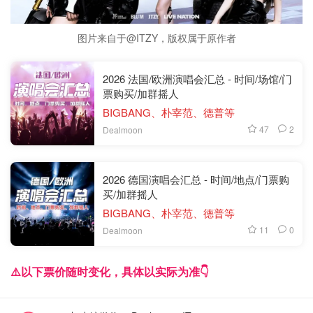
图片来自于@ITZY，版权属于原作者
2026 法国/欧洲演唱会汇总 - 时间/场馆/门
票购买/加群摇人
BIGBANG、朴宰范、德普等
47
2
Dealmoon
2026 德国演唱会汇总 - 时间/地点/门票购
买/加群摇人
BIGBANG、朴宰范、德普等
11
0
Dealmoon
⚠️以下票价随时变化，具体以实际为准👇