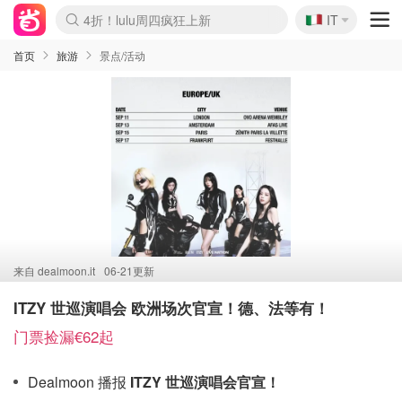
🇮🇹
4折！lulu周四疯狂上新
IT
Boticinal 夏促开抢！
速领！Stanley独家85折
Zalando 奥莱闪促！每日更新
首页
旅游
景点/活动
来自
dealmoon.it
06-21更新
ITZY 世巡演唱会 欧洲场次官宣！德、法等有！
门票捡漏€62起
Dealmoon 播报
ITZY 世巡演唱会官宣！