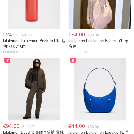
€24.00
€64.00
€48.00
€88.00
lululemon Lululemon Back to Life 运
lululemon Lululemon Falten 10L 单
动水瓶 710ml
肩包
Lululemon IT
Lululemon IT
7
8
€94.00
€44.00
€148.00
€68.00
lululemon Daydrift 高腰直筒裤 常规
lululemon Lululemon Lassige 6L 单