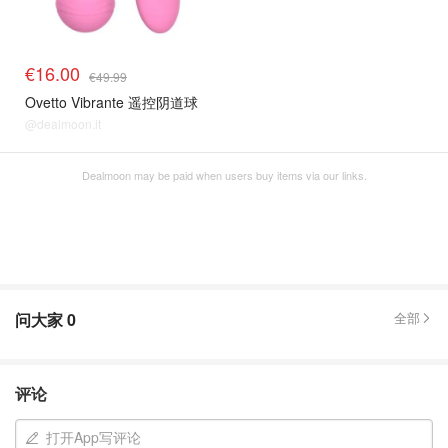
€16.00
€49.99
Ovetto Vibrante 遥控阴道球
@dealmoon.it
Dealmoon may be paid when users buy items via our links.
问大家
0
全部
评论
打开App写评论