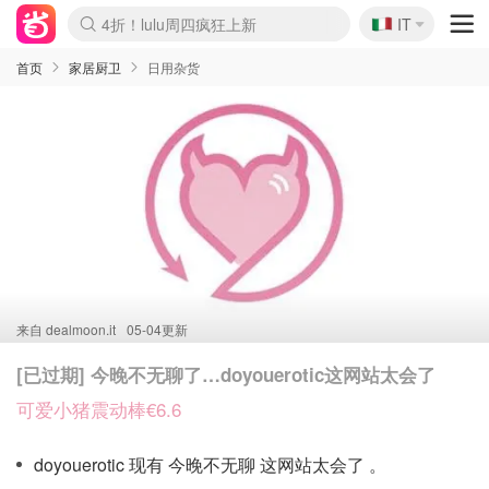
🇮🇹
4折！lulu周四疯狂上新
IT
Boticinal 夏促开抢！
速领！Stanley独家85折
Zalando 奥莱闪促！每日更新
首页
家居厨卫
日用杂货
来自
dealmoon.it
05-04更新
[已过期] 今晚不无聊了…doyouerotic这网站太会了
可爱小猪震动棒€6.6
doyouerotic 现有 今晚不无聊 这网站太会了 。