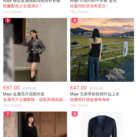
Maje 格纹金属感粗花呢短衬衫裙
Maje 印花绉纱中长裙 蓝色
粉嫩配色少女感满分！
轻盈绉纱灵动有层次~
The Outnet
The Outnet
5
6
€87.00
€47.00
€335.00
€175.00
Maje 金属亮片花呢外套
Maje 无肩带斜纹荷叶边上衣
金属亮片点缀吸睛，花呢质感高级又显贵
收腰荷叶摆超修饰身材
The Outnet
The Outnet
7
8