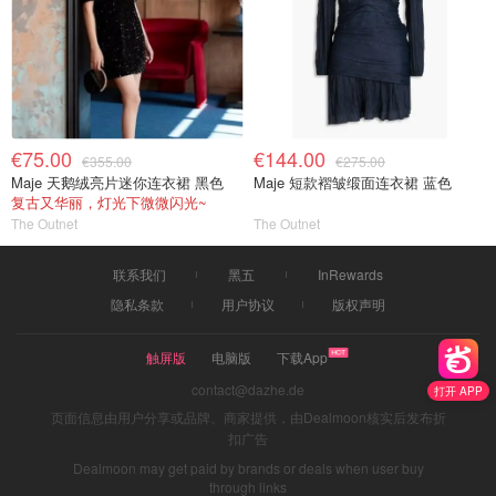
€75.00
€144.00
€355.00
€275.00
Maje 天鹅绒亮片迷你连衣裙 黑色
Maje 短款褶皱缎面连衣裙 蓝色
复古又华丽，灯光下微微闪光~
The Outnet
The Outnet
联系我们
黑五
InRewards
隐私条款
用户协议
版权声明
触屏版
电脑版
下载App
contact@dazhe.de
打开 APP
页面信息由用户分享或品牌、商家提供，由Dealmoon核实后发布折
扣广告
Dealmoon may get paid by brands or deals when user buy
through links