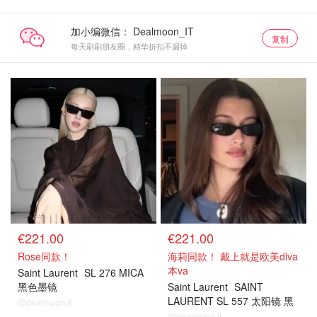
加小编微信：
复制
每天刷刷朋友圈，精华折扣不漏掉
€221.00
€221.00
Rose同款！
海莉同款！ 戴上就是欧美diva
本va
Saint Laurent
SL 276 MICA
黑色墨镜
Saint Laurent
SAINT
LAURENT SL 557 太阳镜 黑
@dealmoon.it
色
@dealmoon.it