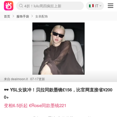
🇮🇹
4折！lulu周四疯狂上新
IT
Boticinal 夏促开抢！
速领！Stanley独家85折
Zalando 奥莱闪促！每日更新
首页
服饰手袋
女表配饰
来自
dealmoon.it
07-17更新
🕶️ YSL女孩冲！贝拉同款墨镜€156，比官网直接省¥200
0+
变相6.5折起 €Rose同款墨镜221