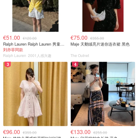
€51.00
€75.00
€120.00
€355.00
Ralph Lauren Ralph Lauren 男童亚麻衬衫
Maje 天鹅绒亮片迷你连衣裙 黑色
刘亦菲同款
Ralph Lauren
2001人感兴趣
The Outnet
3
4
€96.00
€133.00
€355.00
€255.00