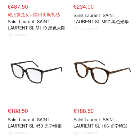
€487.50
€234.00
戴上就是女明星出街既视感
Saint Laurent
SAINT
Saint Laurent
SAINT
LAURENT SL M97 黑色光学
LAURENT SL M119 黑色太阳
镜框
@dealmoon.it
镜
@dealmoon.it
€188.50
€188.50
Saint Laurent
SAINT
Saint Laurent
SAINT
LAURENT SL 453 光学镜框
LAURENT SL 106 光学镜架
哈瓦那色
Havana色
@dealmoon.it
@dealmoon.it