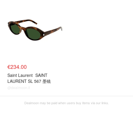
€234.00
Saint Laurent
SAINT
LAURENT SL 567 墨镜
Havana色
@dealmoon.it
Dealmoon may be paid when users buy items via our links.