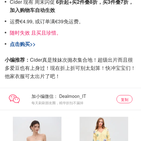
Cider 现有 周末闪促
6折起+买2件叠8折，买3件叠7折，
加入购物车自动生效
运费€4.99, 或订单满€39免运费。
随时失效 且买且珍惜。
点击购买>>
小编推荐：
Cider真是辣妹次抛衣集合地！超级出片而且很
多爱豆也有上身过！现在折上折可别太划算！快冲宝宝们！
他家衣服可太出片了吧！
加小编微信：
复制
每天刷刷朋友圈，精华折扣不漏掉