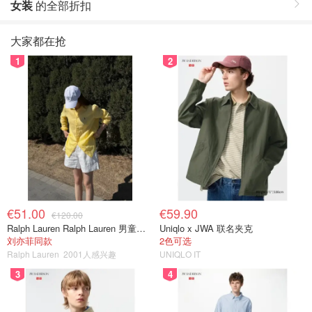
女装
的全部折扣
大家都在抢
1
2
€51.00
€59.90
€120.00
Ralph Lauren Ralph Lauren 男童亚麻衬衫
Uniqlo x JWA 联名夹克
刘亦菲同款
2色可选
Ralph Lauren
2001人感兴趣
UNIQLO IT
3
4