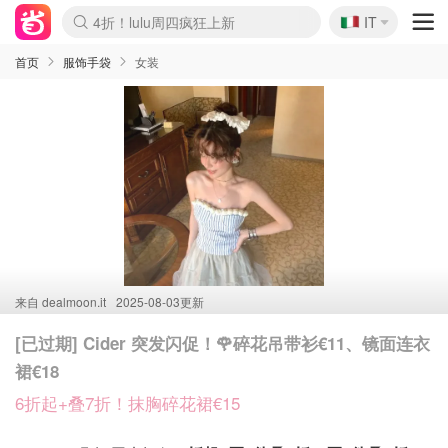
🇮🇹
4折！lulu周四疯狂上新
IT
Boticinal 夏促开抢！
速领！Stanley独家85折
Zalando 奥莱闪促！每日更新
首页
服饰手袋
女装
来自
dealmoon.it
2025-08-03更新
[已过期] Cider 突发闪促！🌹碎花吊带衫€11、镜面连衣
裙€18
6折起+叠7折！抹胸碎花裙€15