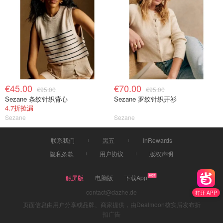
€45.00
€70.00
€95.00
€95.00
Sezane 条纹针织背心
Sezane 罗纹针织开衫
4.7折捡漏
Sezane
Sezane
联系我们
黑五
InRewards
隐私条款
用户协议
版权声明
触屏版
电脑版
下载App
contact@dazhe.de
打开 APP
页面信息由用户分享或品牌、商家提供，由Dealmoon核实后发布折
扣广告