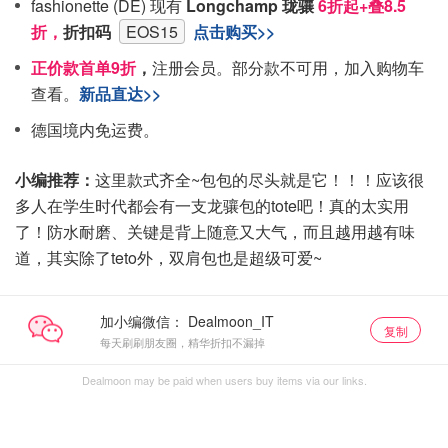
fashionette (DE) 现有
Longchamp 珑骧
6折起+
叠8.5
折
，
折扣码
EOS15
点击购买>>
正价款首单9折
，
注册会员。部分款不可用，加入购物车
查看。
新品直达>>
德国境内免运费。
小编推荐：
这里款式齐全~包包的尽头就是它！！！应该很
多人在学生时代都会有一支龙骧包的tote吧！真的太实用
了！防水耐磨、关键是背上随意又大气，而且越用越有味
道，其实除了teto外，双肩包也是超级可爱~
加小编微信：
复制
每天刷刷朋友圈，精华折扣不漏掉
Dealmoon may be paid when users buy items via our links.