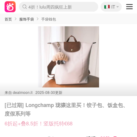
🇮🇹
4折！lulu周四疯狂上新
IT
Boticinal 夏促开抢！
速领！Stanley独家85折
Zalando 奥莱闪促！每日更新
首页
服饰手袋
手袋钱包
来自
dealmoon.it
2025-08-30更新
[已过期] Longchamp 珑骧这里买！饺子包、饭盒包、
度假系列等
6折起+叠8.5折！竖版托特€68