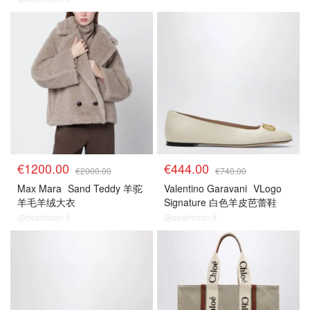
€1200.00
€444.00
€2000.00
€740.00
Max Mara
Sand Teddy 羊驼
Valentino Garavani
VLogo
羊毛羊绒大衣
Signature 白色羊皮芭蕾鞋
@dealmoon.it
@dealmoon.it