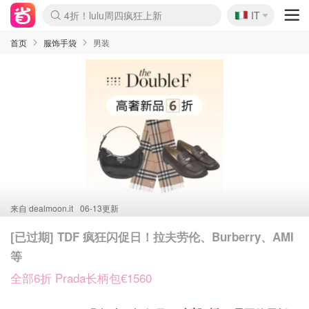
🇮🇹
4折！lulu周四疯狂上新
IT
Boticinal 夏促开抢！
速领！Stanley独家85折
Zalando 奥莱闪促！每日更新
首页
服饰手袋
男装
来自
dealmoon.it
06-13更新
[已过期] TDF 疯狂闪促日！拉夫劳伦、Burberry、AMI
等
全部6折 Prada长柄包€1560