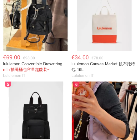
€69.00
€34.00
€98.00
€78.00
lululemon Convertible Drawstring Bucket Bag Mini 5L
lululemon Canvas Market 帆布托特
mini抽绳桶包容量超能装~
包 19L
Lululemon IT
Lululemon IT
5
6