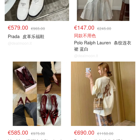
€579.00
€147.00
€965.00
€245.00
同款不用色
Prada
皮革乐福鞋
Polo Ralph Lauren
条纹连衣
@dealmoon.it
裙 蓝白
@dealmoon.it
€585.00
€690.00
€975.00
€1150.00