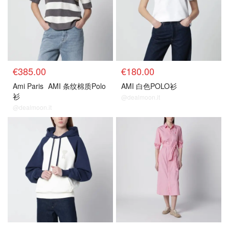
€385.00
€180.00
Ami Paris
AMI 条纹棉质Polo
AMI 白色POLO衫
衫
@dealmoon.it
@dealmoon.it