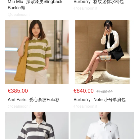
Miu Miu
深紫漆皮Slingback
Burberry
格纹迷你水桶包
Buckle鞋
@dealmoon.it
@dealmoon.it
€385.00
€840.00
€1400.00
Ami Paris
爱心条纹Polo衫
Burberry
Note 小号单肩包
@dealmoon.it
@dealmoon.it