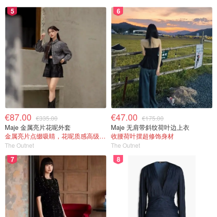
5
6
€87.00
€47.00
€335.00
€175.00
Maje 金属亮片花呢外套
Maje 无肩带斜纹荷叶边上衣
金属亮片点缀吸睛，花呢质感高级又显贵
收腰荷叶摆超修饰身材
The Outnet
The Outnet
7
8