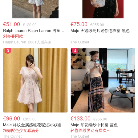
€51.00
€75.00
€120.00
€355.00
Ralph Lauren Ralph Lauren 男童亚麻衬衫
Maje 天鹅绒亮片迷你连衣裙 黑色
刘亦菲同款
Ralph Lauren
2001人感兴趣
The Outnet
3
4
€96.00
€133.00
€355.00
€255.00
Maje 格纹金属感粗花呢短衬衫裙
Maje 印花绉纱中长裙 蓝色
粉嫩配色少女感满分！
轻盈绉纱灵动有层次~
The Outnet
The Outnet