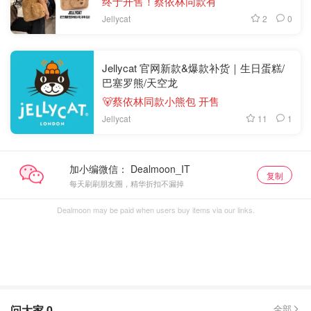
终于开售！蔡依林同款有
2
0
Jellycat
Jellycat 官网新款&爆款补货｜生日蛋糕/
巴塞罗熊/天空龙
🐻蔡依林同款小熊包 开售
11
1
Jellycat
加小编微信：
复制
每天刷刷朋友圈，精华折扣不漏掉
Dealmoon may be paid when users buy items via our links.
问大家
0
全部