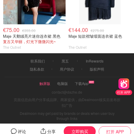
€75.00
€144.00
€355.00
€275.00
Maje 天鹅绒亮片迷你连衣裙 黑色
Maje 短款褶皱缎面连衣裙 蓝色
复古又华丽，灯光下微微闪光~
The Outnet
The Outnet
联系我们
黑五
InRewards
隐私条款
用户协议
版权声明
触屏版
电脑版
下载App
contact@dazhe.de
打开 APP
页面信息由用户分享或品牌、商家提供，由Dealmoon核实后发布折
扣广告
Dealmoon may get paid by brands or deals when user buy
through links
立即购买
评论
分享
打开 APP