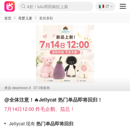
🇮🇹
4折！lulu周四疯狂上新
IT
Boticinal 夏促开抢！
速领！Stanley独家85折
Zalando 奥莱闪促！每日更新
首页
母婴儿童
童装童鞋
来自
dealmoon.it
07-08发布
@全体注意！🔥Jellycat 热门单品即将回归！
7月14日12:00 炸毛企鹅、茄总！
Jellycat 现有
热门单品即将回归