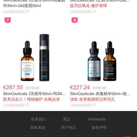
华30ml+242面霜50ml
提亮抗氧化 修护屏障
Lookfantastic IT
Lookfantastic IT
7
8
€287.55
€227.24
€378.35
€299.00
SkinCeuticals CE精华30ml+RGN面霜50ml
SkinCeuticals 肉毒精华30ml+细胞重组精华30ml
医美后必入！维稳修护 抗氧抗老
淡纹 改善粗糙暗沉和毛孔
Lookfantastic IT
Lookfantastic IT
联系我们
黑五
InRewards
隐私条款
用户协议
版权声明