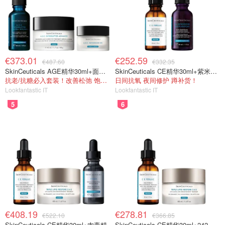
€373.01
€252.59
€487.60
€332.35
SkinCeuticals AGE精华30ml+面霜48ml+眼霜15ml
SkinCeuticals CE精华30ml+紫米精华30ml
抗老/抗糖必入套装！改善松弛 饱满紧致
日间抗氧 夜间修护 蹲补货！
Lookfantastic IT
Lookfantastic IT
5
6
€408.19
€278.81
€522.10
€366.85
SkinCeuticals CE精华30ml+肉毒精
SkinCeuticals CE精华30ml+242面霜50ml