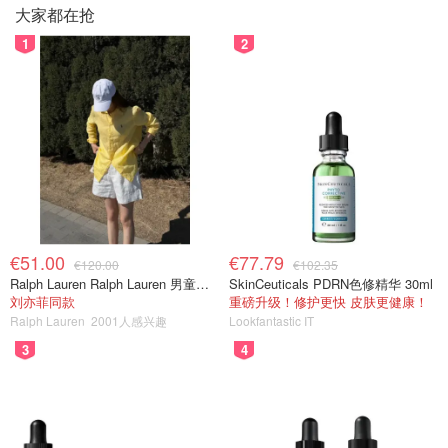
大家都在抢
1
2
€51.00
€77.79
€120.00
€102.35
Ralph Lauren Ralph Lauren 男童亚麻衬衫
SkinCeuticals PDRN色修精华 30ml
刘亦菲同款
重磅升级！修护更快 皮肤更健康！
Ralph Lauren
2001人感兴趣
Lookfantastic IT
3
4