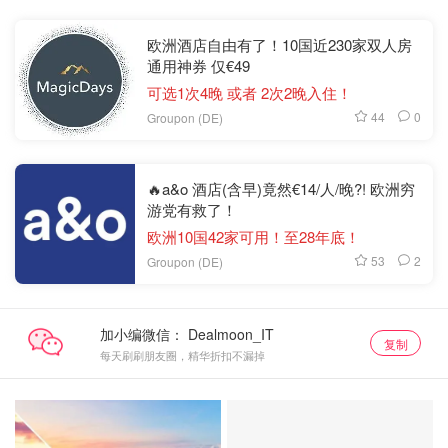
欧洲酒店自由有了！10国近230家双人房
通用神券 仅€49
可选1次4晚 或者 2次2晚入住！
44
0
Groupon (DE)
🔥a&o 酒店(含早)竟然€14/人/晚?! 欧洲穷
游党有救了！
欧洲10国42家可用！至28年底！
53
2
Groupon (DE)
加小编微信：
复制
每天刷刷朋友圈，精华折扣不漏掉
抢券直达
关注我们~