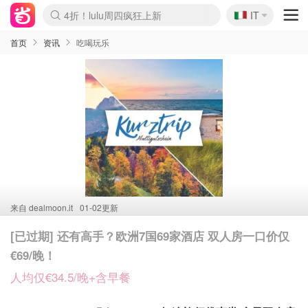
🇮🇹
4折！lulu周四疯狂上新
IT
Boticinal 夏促开抢！
速领！Stanley独家85折
Zalando 奥莱闪促！每日更新
首页
资讯
吃喝玩乐
来自
dealmoon.it
01-02更新
[已过期] 还有高手？欧洲7国69家酒店 双人房一口价仅
€69/晚！
人均仅€34.5/晚+含早餐