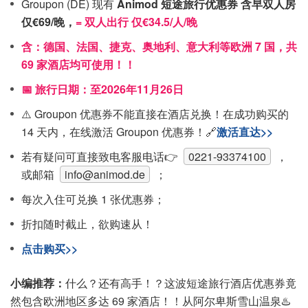
Groupon (DE) 现有
Animod
短途旅行优惠券
含早双人房
仅€69/晚，
= 双人出行 仅€34.5/人/晚
含：德国、法国、捷克、奥地利、意大利等欧洲 7 国，共
69 家酒店均可使用！！
📅 旅行日期：至2026年11月26日
⚠️ Groupon 优惠券不能直接在酒店兑换！在成功购买的
14 天内，在线激活 Groupon 优惠券！🔗
激活直达>>
若有疑问可直接致电客服电话👉
0221-93374100
，
或邮箱
info@animod.de
；
每次入住可兑换 1 张优惠券；
折扣随时截止，欲购速从！
点击购买>>
小编推荐：
什么？还有高手！？这波短途旅行酒店优惠券竟
然包含欧洲地区多达 69 家酒店！！从阿尔卑斯雪山温泉♨️