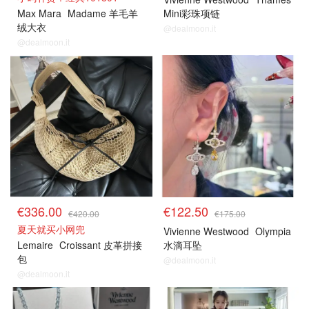
Max Mara
Madame 羊毛羊
Mini彩珠项链
绒大衣
@dealmoon.it
@dealmoon.it
€336.00
€122.50
€420.00
€175.00
夏天就买小网兜
Vivienne Westwood
Olympia
Lemaire
Croissant 皮革拼接
水滴耳坠
包
@dealmoon.it
@dealmoon.it