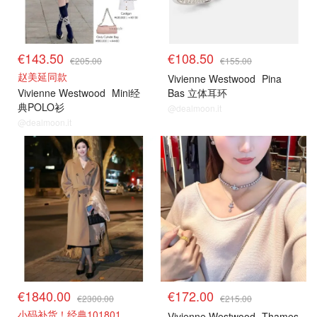
€143.50
€108.50
€205.00
€155.00
赵美延同款
Vivienne Westwood
Pina
Vivienne Westwood
Mini经
Bas 立体耳环
典POLO衫
@dealmoon.it
@dealmoon.it
€1840.00
€172.00
€2300.00
€215.00
小码补货！经典101801
Vivienne Westwood
Thames