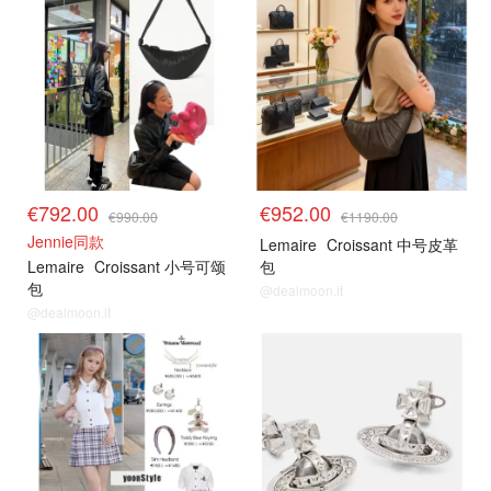
€792.00
€952.00
€990.00
€1190.00
Jennie同款
Lemaire
Croissant 中号皮革
Lemaire
Croissant 小号可颂
包
包
@dealmoon.it
@dealmoon.it