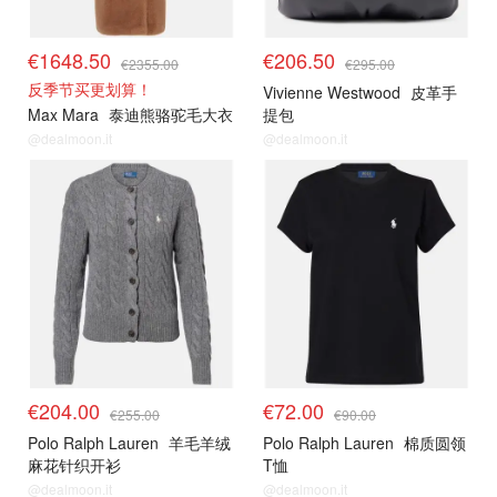
€1648.50
€206.50
€2355.00
€295.00
反季节买更划算！
Vivienne Westwood
皮革手
Max Mara
泰迪熊骆驼毛大衣
提包
@dealmoon.it
@dealmoon.it
€204.00
€72.00
€255.00
€90.00
Polo Ralph Lauren
羊毛羊绒
Polo Ralph Lauren
棉质圆领
麻花针织开衫
T恤
@dealmoon.it
@dealmoon.it