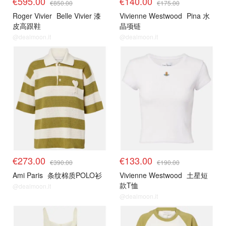
€595.00
€140.00
€850.00
€175.00
Roger Vivier
Belle Vivier 漆
Vivienne Westwood
Pina 水
皮高跟鞋
晶项链
@dealmoon.it
@dealmoon.it
€273.00
€133.00
€390.00
€190.00
Ami Paris
条纹棉质POLO衫
Vivienne Westwood
土星短
款T恤
@dealmoon.it
@dealmoon.it