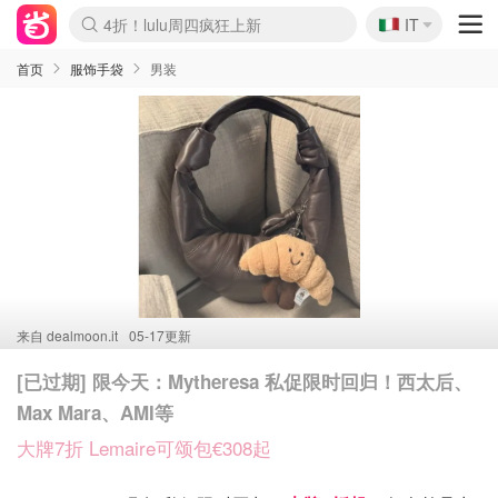
🇮🇹
4折！lulu周四疯狂上新
IT
Boticinal 夏促开抢！
速领！Stanley独家85折
Zalando 奥莱闪促！每日更新
首页
服饰手袋
男装
来自
dealmoon.it
05-17更新
[已过期] 限今天：Mytheresa 私促限时回归！西太后、
Max Mara、AMI等
大牌7折 Lemaire可颂包€308起