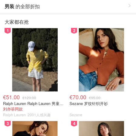
男装
的全部折扣
大家都在抢
1
2
€51.00
€70.00
€120.00
€95.00
Ralph Lauren Ralph Lauren 男童亚麻衬衫
Sezane 罗纹针织开衫
刘亦菲同款
Ralph Lauren
2001人感兴趣
Sezane
3
4