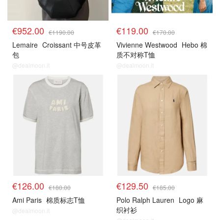
€952.00
€119.00
€1190.00
€170.00
Lemaire
Croissant 中号皮革
Vivienne Westwood
Hebo 棉
包
质不对称T恤
@dealmoon.it
@dealmoon.it
€126.00
€129.50
€180.00
€185.00
Ami Paris
棉质标志T恤
Polo Ralph Lauren
Logo 麻
织衬衫
@dealmoon.it