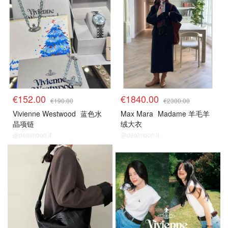
€152.00
€1840.00
€190.00
€2300.00
Vivienne Westwood
蓝色水
Max Mara
Madame 羊毛羊
晶项链
绒大衣
@dealmoon.it
@dealmoon.it