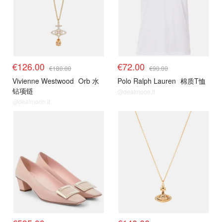
€126.00
€72.00
€180.00
€90.00
Vivienne Westwood
Orb 水
Polo Ralph Lauren
棉质T恤
钻项链
@dealmoon.it
@dealmoon.it