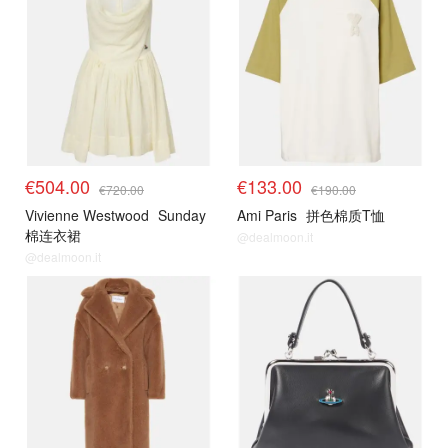
€504.00
€133.00
€720.00
€190.00
Vivienne Westwood
Sunday
Ami Paris
拼色棉质T恤
棉连衣裙
@dealmoon.it
@dealmoon.it