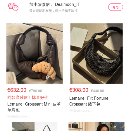
加小编微信：
复制
每天刷刷朋友圈，精华折扣不漏掉
€632.00
€308.00
€790.00
€440.00
同款磨砂皮！惊喜好价
Lemaire
Filt Fortune
Lemaire
Croissant Mini 皮革
Croissant 腋下包
单肩包
@dealmoon.it
@dealmoon.it