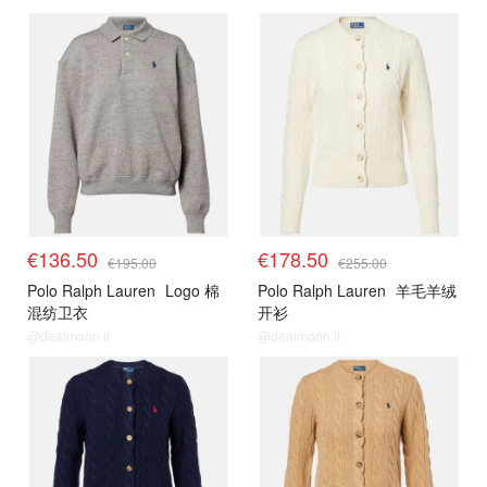
€136.50
€178.50
€195.00
€255.00
Polo Ralph Lauren
Logo 棉
Polo Ralph Lauren
羊毛羊绒
混纺卫衣
开衫
@dealmoon.it
@dealmoon.it