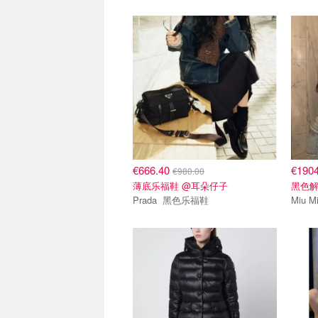
€666.40
€190
€980.00
薄底乐福鞋 @耳朵仔子
黑色解
Prada 黑色乐福鞋