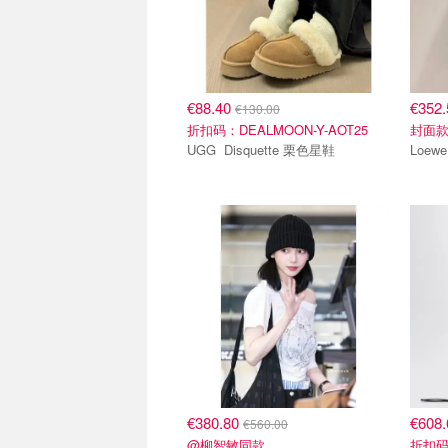
€88.40
€352
€130.00
折扣码：DEALMOON-Y-AOT25
封面
UGG Disquette 栗色星鞋
€380.80
€608
€560.00
@柳智敏同款
折扣码：