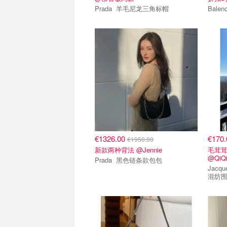
Prada 羊毛尼龙三角标帽
€1326.00
€170
€1950.00
新款两种背法 @Jennie
毛茸
@QiQ
Prada 黑色链条款包包
Jacquemus J
混纺围