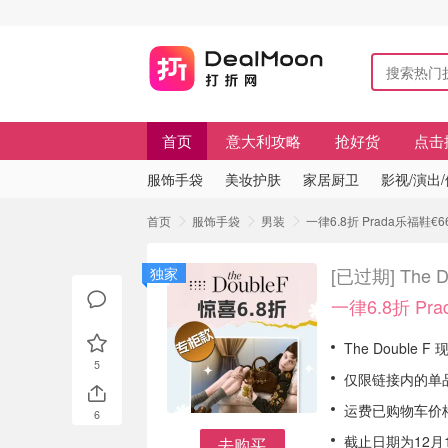
首页
意大利攻略
抢好货
点击
服饰手袋
美妆护肤
家居厨卫
影视/演出
首页
服饰手袋
男装
一律6.8折 Prada乐福鞋€66
[已过期]
The 
独家
一律6.8折 Pr
The Double F
5
仅限链接内的单
运费已购物车价格
6
截止日期为12月
去购买