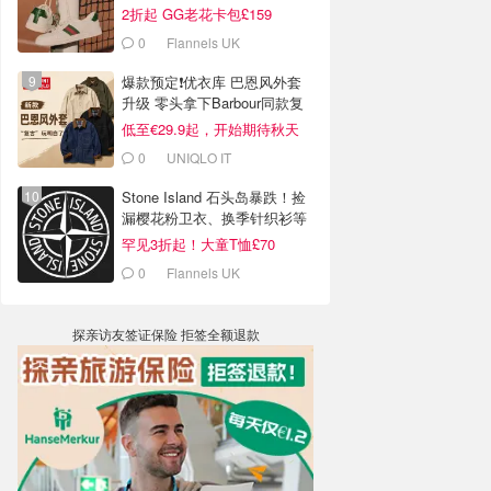
2折起 GG老花卡包£159
0
Flannels UK
爆款预定❗️优衣库 巴恩风外套
升级 零头拿下Barbour同款复
古腔
低至€29.9起，开始期待秋天
0
UNIQLO IT
Stone Island 石头岛暴跌！捡
漏樱花粉卫衣、换季针织衫等
罕见3折起！大童T恤£70
0
Flannels UK
探亲访友签证保险 拒签全额退款