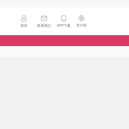
意大利
登录
联系我们
APP下载
🇺🇸
美国
🇨🇳
中国
🇨🇦
加拿大
扫码下载 App
🇬🇧
英国
Download on the
App Store
🇩🇪
德国
Download the
Android App
🇫🇷
法国
🇮🇹
意大利
🇦🇺
澳洲