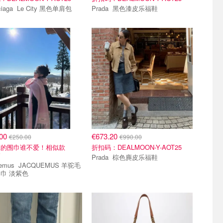
Balenciaga Le City 黑色单肩包
Prada 黑色漆皮乐福鞋
.00
€673.20
€250.00
€990.00
茸的围巾谁不爱！相似款
折扣码：DEALMOON-Y-AOT25
i
Prada 棕色麂皮乐福鞋
ACQUEMUS 羊驼毛
巾 淡紫色