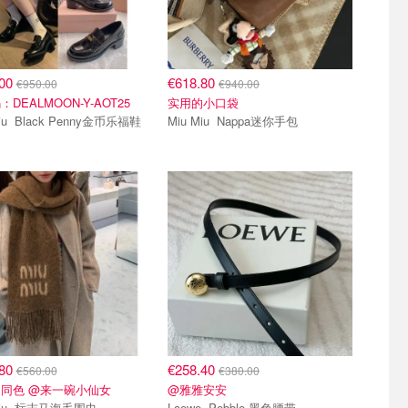
.00
€618.80
€950.00
€940.00
DEALMOON-Y-AOT25
实用的小口袋
Miu Miu Black Penny金币乐福鞋
Miu Miu Nappa迷你手包
.80
€258.40
€560.00
€380.00
同色 @来一碗小仙女
@雅雅安安
Miu Miu 标志马海毛围巾
Loewe Pebble 黑色腰带