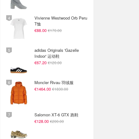
Vivienne Westwood Orb Peru
T恤
€88.00
€170.00
adidas Originals 'Gazelle
Indoor' 运动鞋
€67.20
€120.00
Moncler Rivau 羽绒服
€1464.00
€1830.00
Salomon XT-6 GTX 跑鞋
€128.00
€200.00