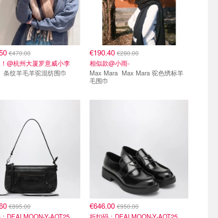
.50
€190.40
€470.00
€280.00
款！@杭州大厦罗意威小李
相似款@小雨-
Loewe 条纹羊毛羊驼混纺围巾
Max Mara Max Mara 驼色绣标羊
毛围巾
.60
€646.00
€895.00
€950.00
DEALMOON-Y-AOT25
折扣码：DEALMOON-Y-AOT25