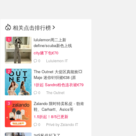
🇳🇿
新西兰
相关点击排行榜
lululemon周二上新
define/scuba新色上线
city腋下包€70
0
Lululemon IT
The Outnet 大促区真能捡💥
Maje 迷你针织裙€38 (原
€175）
1折起 Sandro粉色连衣裙€79
0
The Outnet
Zalando 限时特卖私促 - 勃肯
鞋、Carhartt、Asics等
1.5折起！8/5已更新
0
Privé by Zalando IT
24S私促起飞了