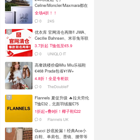
Celine/Moncler/Maxmara都在
全场4折！！
0
24S
优衣库 官网清仓再降‼️ JWA、
Cecilie Bahnsen、米菲兔等联
名
3.7折起 T恤低至€5.9
0
UNIQLO IT
高奢跳楼价😱Miu Miu乐福鞋
€468 Prada包省¥1W+
4.8折！全是专柜款
0
TheDoubleF
Flannels 夏促升级 🔥拉夫劳伦
T恤£32，北面羽绒服£75
1折起+叠9折！椰子鞋£22
0
Flannels UK
Gucci 抄底捡漏！经典Ace小
白鞋、单肩包、墨镜、腰带等