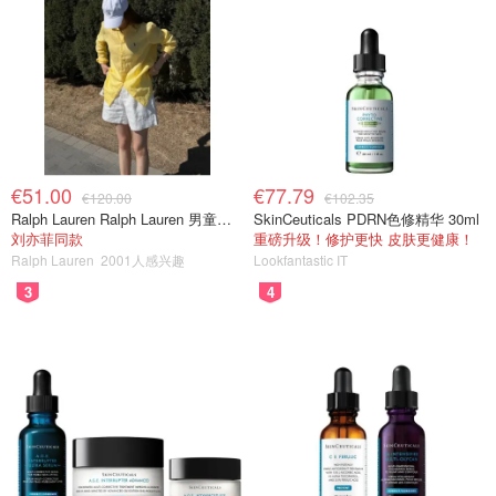
€51.00
€77.79
€120.00
€102.35
Ralph Lauren Ralph Lauren 男童亚麻衬衫
SkinCeuticals PDRN色修精华 30ml
刘亦菲同款
重磅升级！修护更快 皮肤更健康！
Ralph Lauren
2001人感兴趣
Lookfantastic IT
3
4