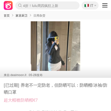
🇮🇹
4折！lulu周四疯狂上新
IT
Boticinal 夏促开抢！
速领！Stanley独家85折
Zalando 奥莱闪促！每日更新
首页
家居厨卫
日用杂货
来自
dealmoon.it
05-28发布
[已过期] 养老不一定防老，但防晒可以：防晒帽/冰袖/防
晒口罩
超大帽檐防晒帽€7