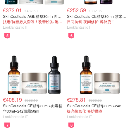
€373.01
€252.59
€487.60
€332.35
SkinCeuticals AGE精华30ml+面霜48ml+眼霜15ml
SkinCeuticals CE精华30ml+紫米精华30ml
抗老/抗糖必入套装！改善松弛 饱满紧致
日间抗氧 夜间修护 蹲补货！
Lookfantastic IT
Lookfantastic IT
5
6
€408.19
€278.81
€522.10
€366.85
SkinCeuticals CE精华30ml+肉毒精
SkinCeuticals CE精华30ml+242面霜50ml
华30ml+242面霜50ml
提亮抗氧化 修护屏障
Lookfantastic IT
Lookfantastic IT
7
8