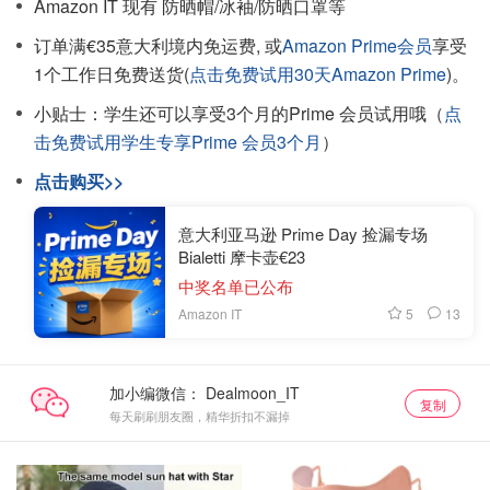
Amazon IT 现有 防晒帽/冰袖/防晒口罩等
订单满€35意大利境内免运费, 或
Amazon Prime会员
享受
1个工作日免费送货(
点击免费试用30天Amazon Prime
)。
小贴士：学生还可以享受3个月的Prime 会员试用哦（
点
击免费试用学生专享Prime 会员3个月
）
点击购买>>
意大利亚马逊 Prime Day 捡漏专场
Bialetti 摩卡壶€23
中奖名单已公布
5
13
Amazon IT
加小编微信：
复制
每天刷刷朋友圈，精华折扣不漏掉