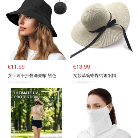
€11.99
€13.99
女士速干折叠渔夫帽 黑色
女款草编蝴蝶结遮阳帽
@dealmoon.it
@dealmoon.it