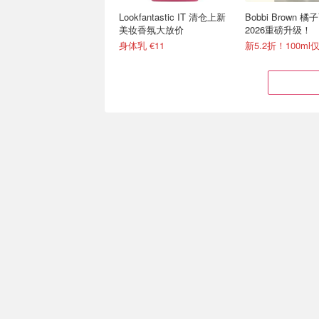
Lookfantastic IT 清仓上新
Bobbi Brown 
美妆香氛大放价
2026重磅升级！
身体乳 €11
赫莲娜 七夕狂送12件！含
药妆党的天亮了！C
正装黑绷带50px、新版白
捡漏专场 保湿洁面
绷带
叠套装8折 尝鲜小套€150