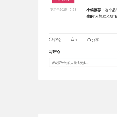
去购买
更新于2025-10-28
小编推荐：
这个品
生的"素颜发光肌
评论
1
分享
写评论