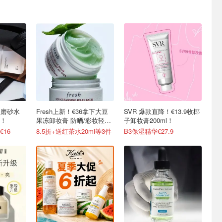
网红磨砂水
Fresh上新！€36拿下大豆
SVR 爆款直降！€13.9收椰
！
果冻卸妆膏 防晒/彩妆轻松
子卸妆膏200ml！
卸
16
8.5折+送红茶水20ml等3件
B3保湿精华€27.9