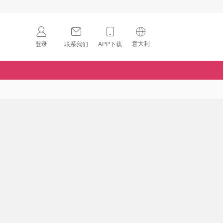
意大利
登录
联系我们
APP下载
🇺🇸
美国
🇨🇳
中国
🇨🇦
加拿大
扫码下载 App
🇬🇧
英国
Download on the
App Store
🇩🇪
德国
Download the
Android App
🇫🇷
法国
🇮🇹
意大利
🇦🇺
澳洲