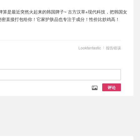
牌算是最近突然火起来的韩国牌子~ 古方汉草+现代科技，把韩国女
"秘密直接打包给你！它家护肤品也专注于成分！性价比炒鸡高！
Lookfantastic
报告错误
评论