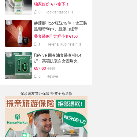
独家好价 €77拿下！
0
lookfantastic FR
赫莲娜 七夕狂送12件！含正装
黑绷带50px、新版白绷带
叠套装8折 尝鲜小套€150
1
Helena Rubinstein IT
RéVive 回春油套装变相4.4
折！高端抗衰白女圈爆火
€57.60
€130
0
Revive
探亲访友签证保险 拒签全额退款