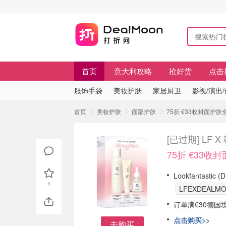
首页
意大利攻略
抢好货
点击
服饰手袋
美妆护肤
家居厨卫
影视/演出
首页
美妆护肤
面部护肤
75折 €33收封面护
[已过期]
LF 
75折 €33收
Lookfantastic
1
LFEXDEALM
订单满€30德国
点击购买>>
去购买