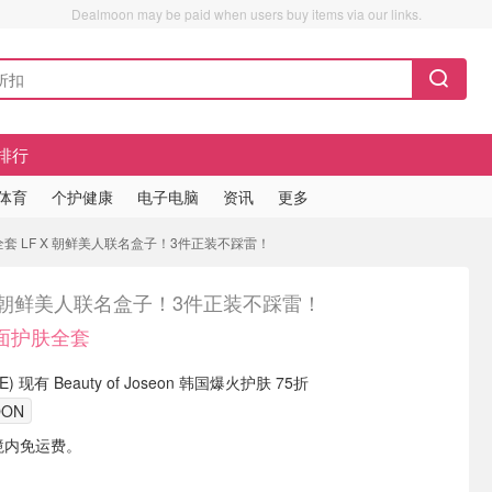
Dealmoon may be paid when users buy items via our links.
排行
/体育
个护健康
电子电脑
资讯
更多
肤全套 LF X 朝鲜美人联名盒子！3件正装不踩雷！
X 朝鲜美人联名盒子！3件正装不踩雷！
封面护肤全套
 (DE) 现有 Beauty of Joseon 韩国爆火护肤 75折
OON
境内免运费。