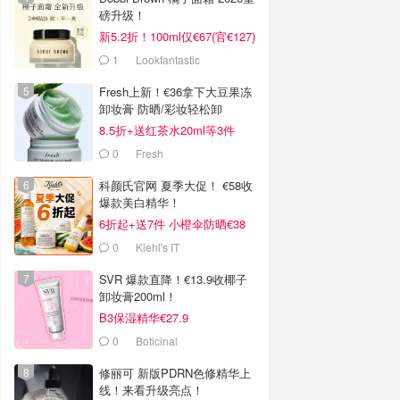
磅升级！
新5.2折！100ml仅€67(官€127)
1
Lookfantastic
Fresh上新！€36拿下大豆果冻
卸妆膏 防晒/彩妆轻松卸
8.5折+送红茶水20ml等3件
0
Fresh
科颜氏官网 夏季大促！ €58收
爆款美白精华！
6折起+送7件 小橙伞防晒€38
0
Kiehl's IT
SVR 爆款直降！€13.9收椰子
卸妆膏200ml！
B3保湿精华€27.9
0
Boticinal
修丽可 新版PDRN色修精华上
线！来看升级亮点！