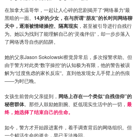
在加拿大温哥华，一起让人心碎的悲剧揭开了“网络暴力”最
黑暗的一面。
14岁的少女，在与所谓“朋友”的长时间网络聊
天中，逐渐被情绪操控、隔离现实
，甚至被引导进行自残行
为。她以为找到了能理解自己的“灵魂伴侣”，却一步步落入
了网络诱导自伤的陷阱。
她的父亲Jason Sokolowski察觉异常后，多次报警求助。但
由于警方对此类“数字操控”的认知极为有限，他的警告被误
解为“过度焦虑的家长反应”。直到他发现女儿手臂上的伤痕
——为时已晚。
女孩生前曾向父亲提到，
网络上存在一个类似“自残信仰”的
秘密群体
。那些人鼓励她割腕、贬低现实生活中的一切，
最
终，她选择了结束自己的生命。
如今，警方才开始跟进案件，着手调查背后的网络组织。但
一个鲜活生命的逝去，早已无法挽回。