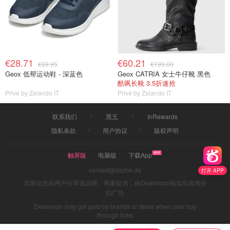
€28.71
€60.21
€89.95
€190.00
Geox 低帮运动鞋 - 深蓝色
Geox CATRIA 女士牛仔靴 黑色
酷飒长靴 3.5折速抢
Privé by Zalando IT
Privé by Zalando IT
联系我们
黑五
InRewards
隐私条款
用户协议
版权声明
触屏版
电脑版
下载App
contact@dazhe.de
打开 APP
页面信息由用户分享或品牌、商家提供，由Dealmoon核实后发布折
扣广告
Dealmoon may get paid by brands or deals when user buy
through links