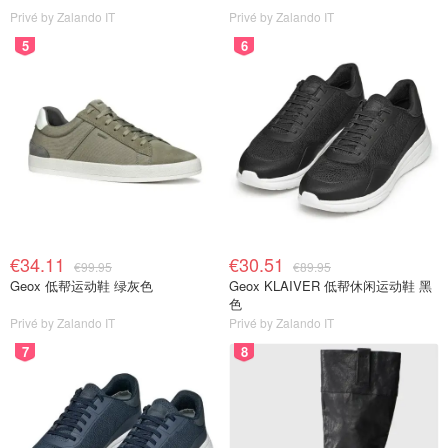
Privé by Zalando IT
Privé by Zalando IT
5
6
€34.11
€30.51
€99.95
€89.95
Geox 低帮运动鞋 绿灰色
Geox KLAIVER 低帮休闲运动鞋 黑
色
Privé by Zalando IT
Privé by Zalando IT
7
8