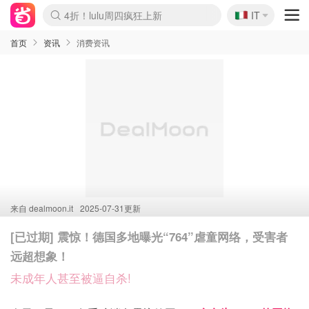
🇮🇹
4折！lulu周四疯狂上新
IT
Boticinal 夏促开抢！
速领！Stanley独家85折
Zalando 奥莱闪促！每日更新
首页
资讯
消费资讯
来自
dealmoon.it
2025-07-31更新
[已过期] 震惊！德国多地曝光“764”虐童网络，受害者
远超想象！
未成年人甚至被逼自杀!