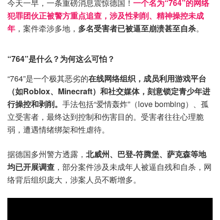
今天一早，一条重磅消息震惊德国！
一个名为“764”的网络
犯罪团伙正被警方重点追查，涉及性剥削、精神操控未成
年
，案件牵涉多地，
多名受害者已被逼至崩溃甚至自杀
。
“764”是什么？为何这么可怕？
“764”是一个极其恶劣的
在线网络组织，成员利用游戏平台
（如Roblox、Minecraft）和社交媒体，刻意锁定青少年进
行操控和剥削。
手法包括“爱情轰炸”（love bombing）、孤
立受害者，最终达到控制和伤害目的。受害者往往心理脆
弱，遭遇情绪绑架和性虐待。
据德国多州警方透露，
北威州、巴登-符腾堡、萨克森等地
均已开展调查
，部分案件涉及未成年人被逼自残和自杀，网
络背后组织庞大，涉案人员不断增多。