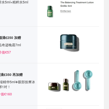
水5ml+精粹水5ml
满€250
加赠
品奇迹晚霜7ml
价值€57
额满
€350
再加赠
浓缩精华5ml➕眼部按摩冰
球1对！
值€160