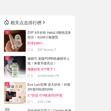
🇳🇿
新西兰
相关点击排行榜
ZIIP 8月好价 Halo2.0微电流美
容仪！4分钟小脸塑型
到手€360！
0
ZIIP Beauty IT
修丽可 新版PDRN色修精华上
线！来看升级亮点！
独家好价 €77拿下！
0
lookfantastic FR
Eve Lom官网 逆天好价！封面
2件套£56(原£206)
2.7折起 £10收迷你2件套
1
EVE LOM
药妆党的天亮了！CeraVe 捡漏