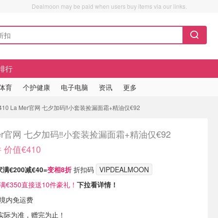
Dealmoon may be paid when users buy items via our links.
排行
/体育
个护健康
电子电脑
资讯
更多
10 La Mer官网 七夕加码‼️小套装捡漏面霜+精油仅€92
Mer官网 七夕加码‼️小套装捡漏面霜+精油仅€92
 价值€410
满€200减€40=
变相8折
折扣码
VIPDEALMOON
满€350直接送10件豪礼！
下拉看详情！
国境内免运费
实际为准，赠完为止！