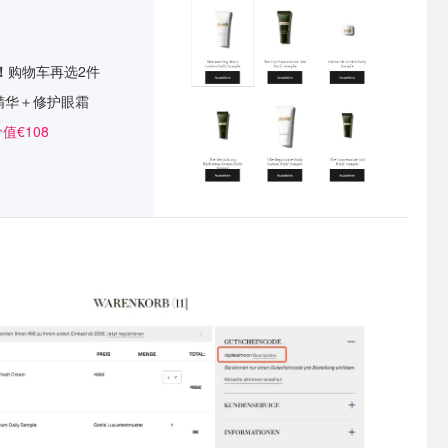
！
购物车再选2件
精华＋修护眼霜
值€108