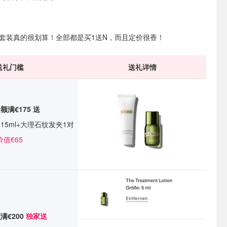
Mer套装真的很划算！全部都是买1送N，而且定价很香！
送礼门槛
送礼详情
额满€175
送
水15ml+大理石纹发夹1对
价值€65
满€200
独家送