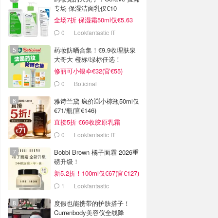
专场 保湿洁面乳仅€10
全场7折 保湿霜50ml仅€5.63
0
Lookfantastic IT
药妆防晒合集！€9.9收理肤泉
大哥大 橙标/绿标任选！
修丽可小银伞€32(官€55)
0
Boticinal
雅诗兰黛 疯价💥小棕瓶50ml仅
€71/瓶(官€146)
直接5折 €66收胶原乳霜
0
Lookfantastic IT
Bobbi Brown 橘子面霜 2026重
磅升级！
新5.2折！100ml仅€67(官€127)
1
Lookfantastic
度假也能携带的护肤搭子！
Currenbody美容仪全线降