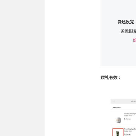
🛒还没完
紧致眼
价
赠礼有效：