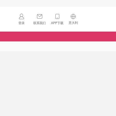
意大利
登录
联系我们
APP下载
🇺🇸
美国
🇨🇳
中国
🇨🇦
加拿大
扫码下载 App
🇬🇧
英国
Download on the
App Store
🇩🇪
德国
Download the
Android App
🇫🇷
法国
🇮🇹
意大利
🇦🇺
澳洲