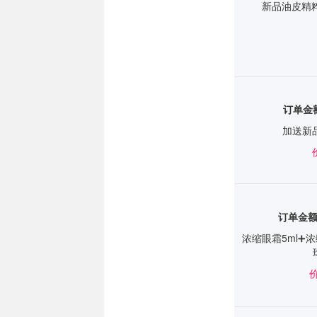
新品油皮精粹
订单金额
加送新
订单金
浓缩眼霜5ml➕
价