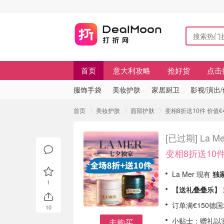
首页
意大利攻略
抢好货
点击
服饰手袋
美妆护肤
家居厨卫
影视/演出
首页
美妆护肤
面部护肤
变相8折送10件 价值€4
[已过期]
La 
变相8折送10件
La Mer 现有
独家
1
【送礼叠叠乐】
订单满€150德
10
小贴士：赠礼以
去购买