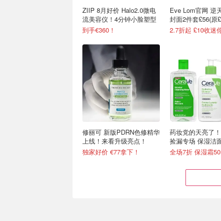
ZIIP 8月好价 Halo2.0微电
Eve Lom官网 
流美容仪！4分钟小脸塑型
封面2件套£56(原£2
到手€360！
2.7折起 £10收迷
修丽可 新版PDRN色修精华
药妆党的天亮了！C
上线！来看升级亮点！
捡漏专场 保湿洁面
独家好价 €77拿下！