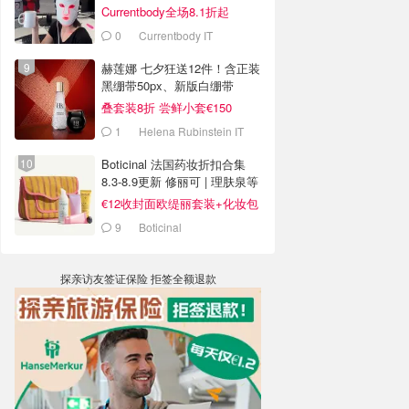
Currentbody全场8.1折起
0
Currentbody IT
赫莲娜 七夕狂送12件！含正装
黑绷带50px、新版白绷带
叠套装8折 尝鲜小套€150
1
Helena Rubinstein IT
Boticinal 法国药妆折扣合集
8.3-8.9更新 修丽可 | 理肤泉等
€12收封面欧缇丽套装+化妆包
9
Boticinal
探亲访友签证保险 拒签全额退款