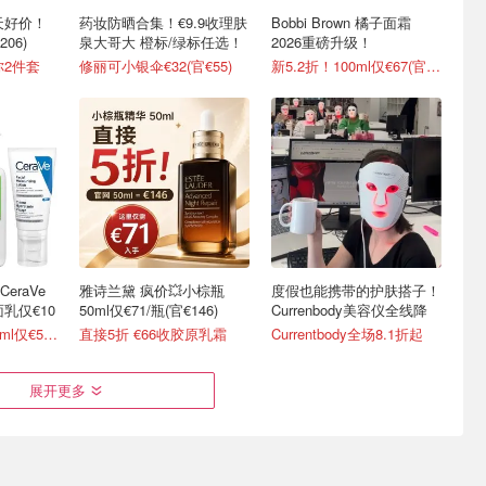
逆天好价！
药妆防晒合集！€9.9收理肤
Bobbi Brown 橘子面霜
06)
泉大哥大 橙标/绿标任选！
2026重磅升级！
你2件套
修丽可小银伞€32(官€55)
新5.2折！100ml仅€67(官€127)
eraVe
雅诗兰黛 疯价💥小棕瓶
度假也能携带的护肤搭子！
乳仅€10
50ml仅€71/瓶(官€146)
Currenbody美容仪全线降
全场7折 保湿霜50ml仅€5.63
直接5折 €66收胶原乳霜
Currentbody全场8.1折起
展开更多