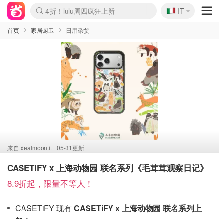
🇮🇹
4折！lulu周四疯狂上新
IT
Boticinal 夏促开抢！
速领！Stanley独家85折
Zalando 奥莱闪促！每日更新
首页
家居厨卫
日用杂货
来自
dealmoon.it
05-31更新
CASETiFY x 上海动物园 联名系列《毛茸茸观察日记》
8.9折起，限量不等人！
CASETiFY 现有
CASETiFY x 上海动物园 联名系列上