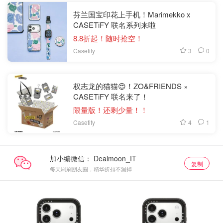
芬兰国宝印花上手机！Marimekko x
CASETiFY 联名系列来啦
8.8折起！随时抢空！
3
0
Casetify
权志龙的猫猫😍！ZO&FRIENDS ×
CASETiFY 联名来了！
限量版！还剩少量！！
4
1
Casetify
加小编微信：
复制
每天刷刷朋友圈，精华折扣不漏掉