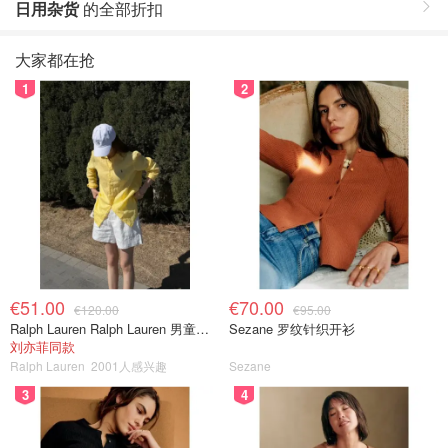
日用杂货
的全部折扣
大家都在抢
1
2
€51.00
€70.00
€120.00
€95.00
Ralph Lauren Ralph Lauren 男童亚麻衬衫
Sezane 罗纹针织开衫
刘亦菲同款
Ralph Lauren
2001人感兴趣
Sezane
3
4