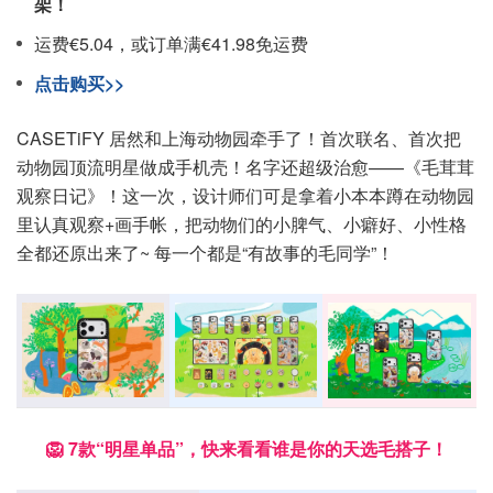
架！
运费€5.04，或订单满€41.98免运费
点击购买>>
CASETiFY 居然和上海动物园牵手了！首次联名、首次把
动物园顶流明星做成手机壳！名字还超级治愈——《毛茸茸
观察日记》！这一次，设计师们可是拿着小本本蹲在动物园
里认真观察+画手帐，把动物们的小脾气、小癖好、小性格
全都还原出来了~ 每一个都是“有故事的毛同学”！
🦁 7款“明星单品”，快来看看谁是你的天选毛搭子！