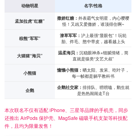
动物明星
名字/性格
撒娇红糖：
外表霸气女明星，内心嘤嘤
孟加拉虎“红糖”
怪！又凶又爱撒娇，谁顶得住啊~
潦草军军：
沪上最强“显眼包”！玩轮
棕熊“军军”
胎、炸毛、憨中带皮，越看越上头
温柔海贝：
沉稳眼神杀+细腻情绪，简
大猩猩“海贝”
直就是猿类“文艺大叔”
慵懒小熊猫：
晒太阳、发呆、吃叶子，
小熊猫
每一帧都是躺平教科书
企鹅社交家：
排排队、唠唠嗑，鹅生就
企鹅
是热热闹闹走T台
本次联名不仅有适配 iPhone、三星等品牌的手机壳，同步
还推出 AirPods 保护壳、MagSafe 磁吸手机支架等科技配
件，且均为限量发售！