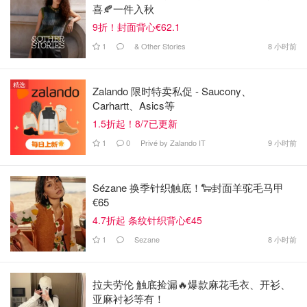
喜🍂一件入秋
9折！封面背心€62.1
1
& Other Stories
8 小时前
精选
Zalando 限时特卖私促 - Saucony、
Carhartt、Asics等
1.5折起！8/7已更新
1
0
Privé by Zalando IT
9 小时前
Sézane 换季针织触底！🐑封面羊驼毛马甲
€65
4.7折起 条纹针织背心€45
1
Sezane
8 小时前
拉夫劳伦 触底捡漏🔥爆款麻花毛衣、开衫、
亚麻衬衫等有！