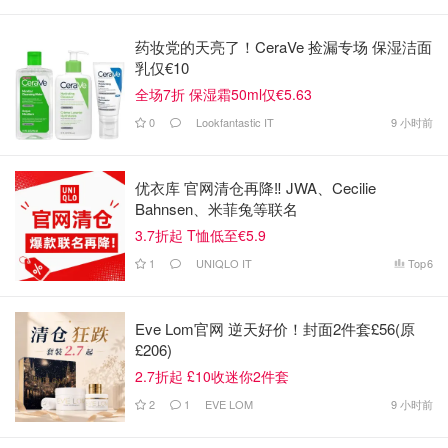
药妆党的天亮了！CeraVe 捡漏专场 保湿洁面
乳仅€10
全场7折 保湿霜50ml仅€5.63
0
Lookfantastic IT
9 小时前
优衣库 官网清仓再降‼️ JWA、Cecilie
Bahnsen、米菲兔等联名
3.7折起 T恤低至€5.9
1
UNIQLO IT
Top
6
Eve Lom官网 逆天好价！封面2件套£56(原
£206)
2.7折起 £10收迷你2件套
2
1
EVE LOM
9 小时前