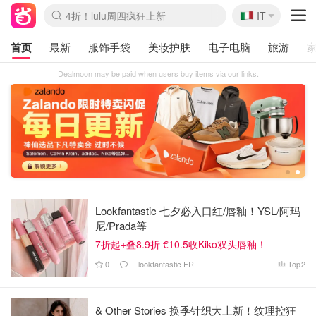
🇮🇹
4折！lulu周四疯狂上新
IT
Boticinal 夏促开抢！
速领！Stanley独家85折
Zalando 奥莱闪促！每日更新
首页
最新
服饰手袋
美妆护肤
电子电脑
旅游
Dealmoon may be paid when users buy items via our links.
1
2
Lookfantastic 七夕必入口红/唇釉！YSL/阿玛
尼/Prada等
7折起+叠8.9折 €10.5收Kiko双头唇釉！
0
lookfantastic FR
Top
2
& Other Stories 换季针织大上新！纹理控狂