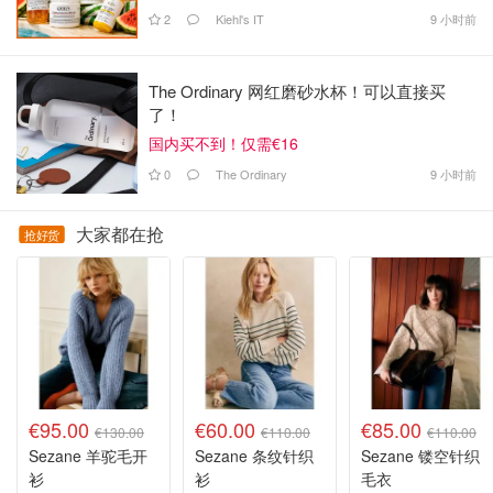
2
Kiehl's IT
9 小时前
The Ordinary 网红磨砂水杯！可以直接买
了！
国内买不到！仅需€16
0
The Ordinary
9 小时前
大家都在抢
抢好货
€95.00
€60.00
€85.00
€130.00
€110.00
€110.00
Sezane 羊驼毛开
Sezane 条纹针织
Sezane 镂空针织
衫
衫
毛衣