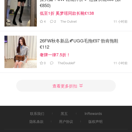
€850)
低至1折 奚梦瑶同款长靴€138
4
2
The Outnet
11 小时前
26FW秋冬新品🍂UGG毛拖€97 勃肯拖鞋
€112
奢牌一律7.5折！
0
TheDoubleF
11 小时前
查看更多折扣
联系我们
黑五
InRewards
隐私条款
用户协议
版权声明