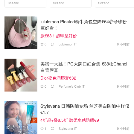
Sezane
Sezane
Sezane
lululemon Pleated粉牛角包空降€64🥐珍珠粉
巨好看！
原€88！超罕见好价！
0
Lululemon IT
9 小时前
美我一大跳！PC大牌口红合集 €38收Chanel
白管唇膏
Dior变色润唇膏€32
0
Perfume's Club IT
9 小时前
Stylevana 日韩防晒专场 兰芝美白防晒中样仅
€1.7
4折起+叠8.5折 碧柔水感防晒€9
1
Stylevana IT
9 小时前