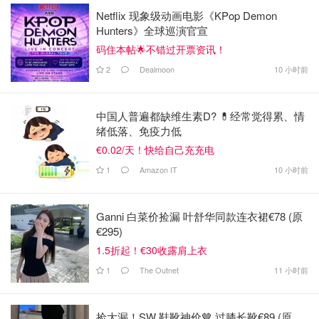
Netflix 现象级动画电影《KPop Demon
Hunters》全球巡演官宣
码住本帖🌟不错过开票资讯！
2
Dealmoon
10 小时前
中国人普遍都缺维生素D? 💊经常觉得累、情
绪低落、免疫力低
€0.02/天！快给自己充充电
1
Amazon IT
10 小时前
Ganni 白菜价捡漏 叶舒华同款连衣裙€78 (原
€295)
1.5折起！€30收露肩上衣
1
The Outnet
11 小时前
捡大漏！SW 鞋靴神价🤎 过膝长靴€89 (原