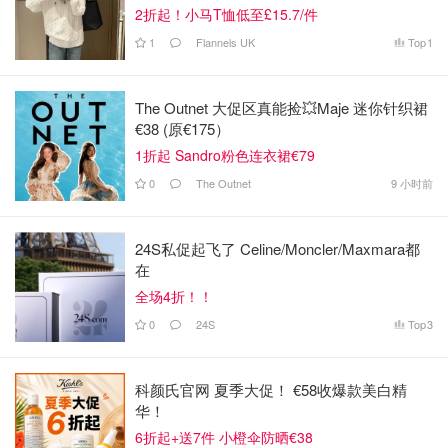
2折起！小马T恤低至£15.7/件
1
Flannels UK
Top
1
The Outnet 大促区真能捡💥Maje 迷你针织裙
€38 (原€175）
1折起 Sandro粉色连衣裙€79
0
The Outnet
9 小时前
24S私促起飞了 Celine/Moncler/Maxmara都
在
全场4折！！
0
24S
Top
3
科颜氏官网 夏季大促！ €58收爆款美白精
华！
6折起+送7件 小橙伞防晒€38