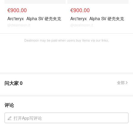
€900.00
€900.00
Arc'teryx
Alpha SV 硬壳夹克
Arc'teryx
Alpha SV 硬壳夹克
@dealmoon.it
@dealmoon.it
Dealmoon may be paid when users buy items via our links.
问大家
0
全部
评论
打开App写评论