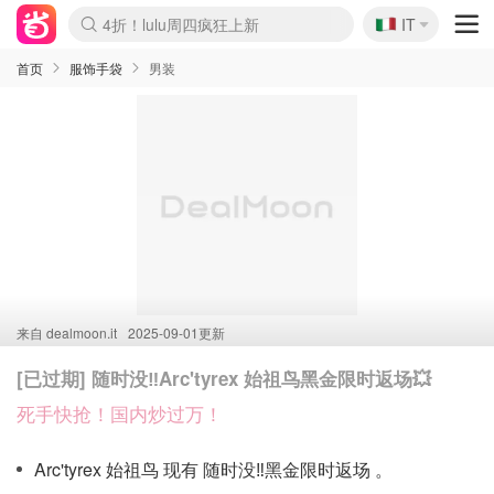
🇮🇹
4折！lulu周四疯狂上新
IT
Boticinal 夏促开抢！
速领！Stanley独家85折
Zalando 奥莱闪促！每日更新
首页
服饰手袋
男装
来自
dealmoon.it
2025-09-01更新
[已过期] 随时没‼️Arc'tyrex 始祖鸟黑金限时返场💥
死手快抢！国内炒过万！
Arc'tyrex 始祖鸟 现有 随时没‼️黑金限时返场 。