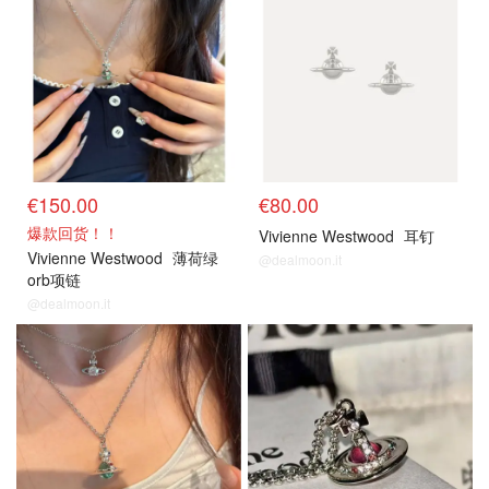
€150.00
€80.00
爆款回货！！
Vivienne Westwood
耳钉
Vivienne Westwood
薄荷绿
@dealmoon.it
orb项链
@dealmoon.it