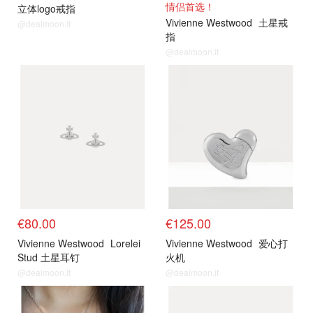
情侣首选！
立体logo戒指
Vivienne Westwood
土星戒
@dealmoon.it
指
@dealmoon.it
€80.00
€125.00
Vivienne Westwood
Lorelei
Vivienne Westwood
爱心打
Stud 土星耳钉
火机
@dealmoon.it
@dealmoon.it