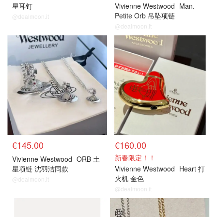
星耳钉
Vivienne Westwood
Man.
Petite Orb 吊坠项链
@dealmoon.it
@dealmoon.it
€145.00
€160.00
新春限定！！
Vivienne Westwood
ORB 土
星项链 沈羽洁同款
Vivienne Westwood
Heart 打
火机 金色
@dealmoon.it
@dealmoon.it