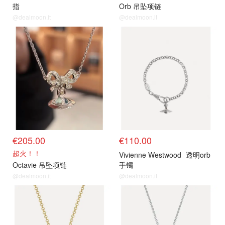
指
Orb 吊坠项链
@dealmoon.it
@dealmoon.it
€205.00
€110.00
超火！！
Vivienne Westwood
透明orb
Octavie 吊坠项链
手镯
@dealmoon.it
@dealmoon.it