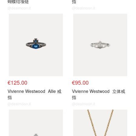
蝴蝶结项链
指
@dealmoon.it
@dealmoon.it
€125.00
€95.00
Vivienne Westwood
Allie 戒
Vivienne Westwood
立体戒
指
指
@dealmoon.it
@dealmoon.it