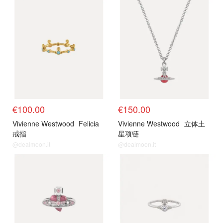
€100.00
€150.00
Vivienne Westwood
Felicia
Vivienne Westwood
立体土
戒指
星项链
@dealmoon.it
@dealmoon.it