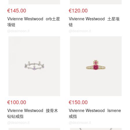
€145.00
€120.00
Vivienne Westwood
orb土星
Vivienne Westwood
土星项
项链
链
@dealmoon.it
@dealmoon.it
€100.00
€150.00
Vivienne Westwood
接骨木
Vivienne Westwood
Ismene
钻钻戒指
戒指
@dealmoon.it
@dealmoon.it