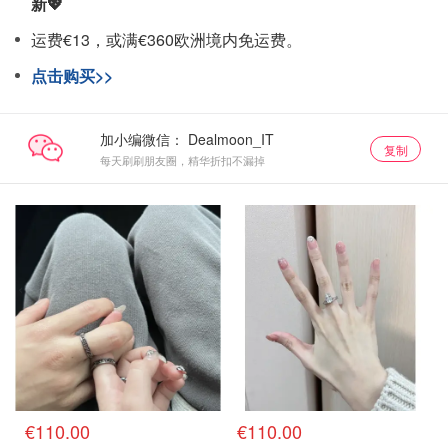
新💖
运费€13，或满€360欧洲境内免运费。
点击购买>>
加小编微信：
复制
每天刷刷朋友圈，精华折扣不漏掉
€110.00
€110.00