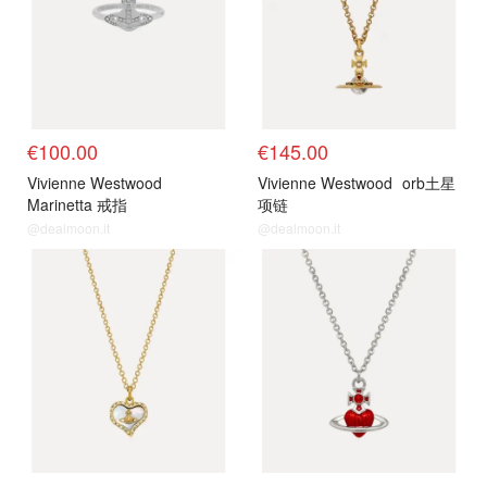
€100.00
€145.00
Vivienne Westwood
Vivienne Westwood
orb土星
Marinetta 戒指
项链
@dealmoon.it
@dealmoon.it