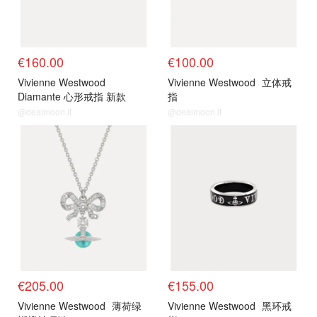
€160.00
€100.00
Vivienne Westwood
Vivienne Westwood
立体戒
Diamante 心形戒指 新款
指
@dealmoon.it
@dealmoon.it
€205.00
€155.00
Vivienne Westwood
薄荷绿
Vivienne Westwood
黑环戒