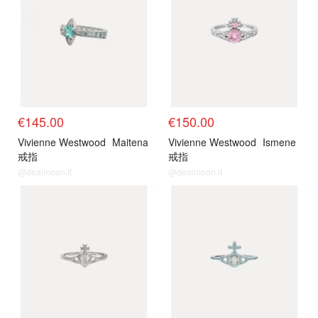
€145.00
€150.00
Vivienne Westwood
Maitena
Vivienne Westwood
Ismene
戒指
戒指
@dealmoon.it
@dealmoon.it