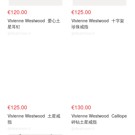
€120.00
€125.00
Vivienne Westwood
爱心土
Vivienne Westwood
十字架
星耳钉
珍珠戒指
@dealmoon.it
@dealmoon.it
€125.00
€130.00
Vivienne Westwood
土星戒
Vivienne Westwood
Calliope
指
碎钻土星戒指
@dealmoon.it
@dealmoon.it