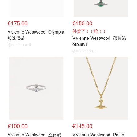
€175.00
€150.00
补货了！！抢！！
Vivienne Westwood
Olympia
珍珠项链
Vivienne Westwood
薄荷绿
orb项链
@dealmoon.it
@dealmoon.it
€100.00
€145.00
Vivienne Westwood
立体戒
Vivienne Westwood
Petite