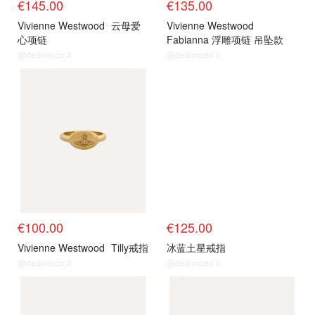
€145.00
€135.00
Vivienne Westwood
云母爱
Vivienne Westwood
心项链
Fabianna 浮雕项链 吊坠款
@dealmoon.it
@dealmoon.it
€100.00
€125.00
Vivienne Westwood
Tilly戒指
冰蓝土星戒指
@dealmoon.it
@dealmoon.it