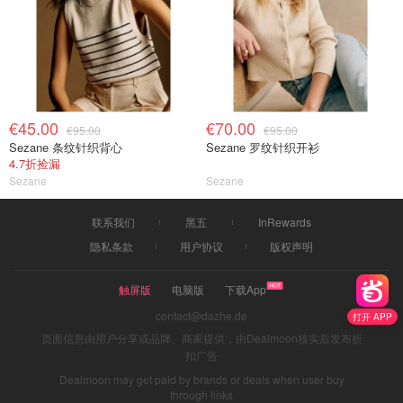
€45.00
€70.00
€95.00
€95.00
Sezane 条纹针织背心
Sezane 罗纹针织开衫
4.7折捡漏
Sezane
Sezane
联系我们
黑五
InRewards
隐私条款
用户协议
版权声明
触屏版
电脑版
下载App
contact@dazhe.de
打开 APP
页面信息由用户分享或品牌、商家提供，由Dealmoon核实后发布折
扣广告
Dealmoon may get paid by brands or deals when user buy
through links