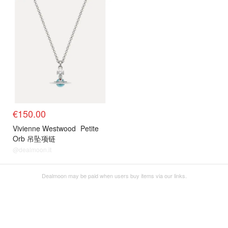
€150.00
Vivienne Westwood
Petite
Orb 吊坠项链
@dealmoon.it
Dealmoon may be paid when users buy items via our links.