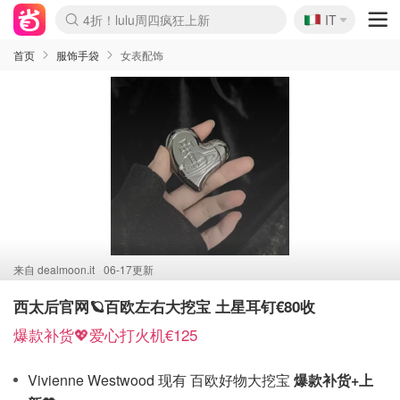
🇮🇹
4折！lulu周四疯狂上新
IT
Boticinal 夏促开抢！
速领！Stanley独家85折
Zalando 奥莱闪促！每日更新
首页
服饰手袋
女表配饰
来自
dealmoon.it
06-17更新
西太后官网🪐百欧左右大挖宝 土星耳钉€80收
爆款补货💖爱心打火机€125
Vivienne Westwood 现有 百欧好物大挖宝
爆款补货+上