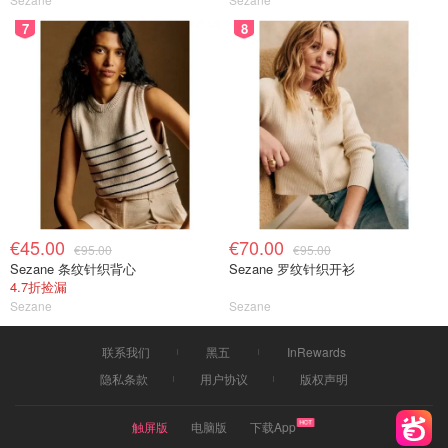
7
8
€45.00
€70.00
€95.00
€95.00
Sezane 条纹针织背心
Sezane 罗纹针织开衫
4.7折捡漏
Sezane
Sezane
联系我们
黑五
InRewards
隐私条款
用户协议
版权声明
触屏版
电脑版
下载App