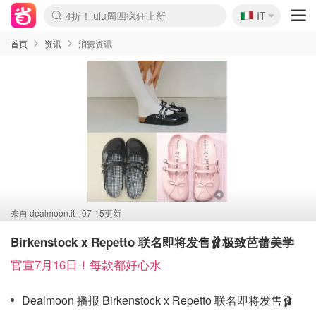
🇮🇹
4折！lulu周四疯狂上新
IT
Boticinal 夏促开抢！
速领！Stanley独家85折
Zalando 奥莱闪促！每日更新
首页
资讯
消费资讯
来自
dealmoon.it
07-15更新
Birkenstock x Repetto 联名即将发售🩰极致芭蕾美学
官宣7月16日！每款都好心水
Dealmoon 播报 Birkenstock x Repetto 联名即将发售🩰