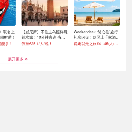
侠》联名上
【威尼斯】不住主岛照样玩
Weekendesk ‘随心住’旅行
挂限时薅！
转水城！10分钟直达 省心
礼盒闪促！欧区上千家酒店
不费腿
任选
l就能拿！
低至€35.1/人/晚！
说走就走之旅€41.45/人/晚起
展开更多
&
🇫🇷1欧坐火车游南法，真
暑期档爆款《八仙》海外逐
演 德/法/
的不是梦！㊙️省钱攻略请查
步上映！欧区2地首发
收
全年有效！学生党狂喜！
蹲德国/法国/意大利上映