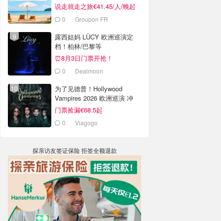
说走就走之旅€41.45/人/晚起
0
Groupon FR
露西姑妈 LÜCY 欧洲巡演定
档！柏林/巴黎等
⏰8月3日门票开抢！
0
Dealmoon
为了见德普！Hollywood
Vampires 2026 欧洲巡演 冲
了！
门票捡漏€68.5起
0
Viagogo
探亲访友签证保险 拒签全额退款