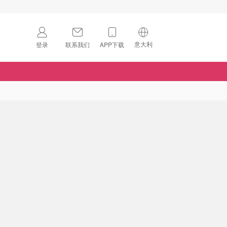
意大利
登录
联系我们
APP下载
🇺🇸
美国
🇨🇳
中国
🇨🇦
加拿大
扫码下载 App
🇬🇧
英国
Download on the
App Store
🇩🇪
德国
Download the
Android App
🇫🇷
法国
🇮🇹
意大利
🇦🇺
澳洲