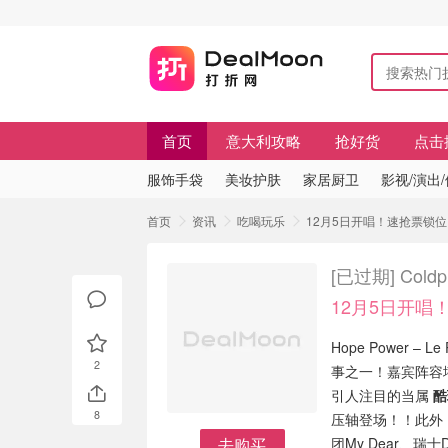
首页
意大利攻略
抢好货
点击
服饰手袋
美妆护肤
家居厨卫
影视/演出
首页
资讯
吃喝玩乐
12月5日开唱！速抢票锁位！ Co
[已过期]
Cold
12月5日开唱
Hope Power –
2
事之一！嘉宾阵容
引人注目的当属
酷
8
压轴登场！！此外，法
去购买
团My Dear、瑞