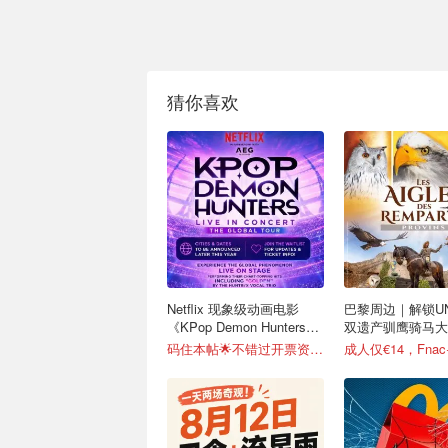
猜你喜欢
Netflix 现象级动画电影
巴黎周边｜解锁UN
《KPop Demon Hunters》
双遗产驯鹰骑马大秀
全球巡演官宣
攻略
码住本帖🌟不错过开票资讯！