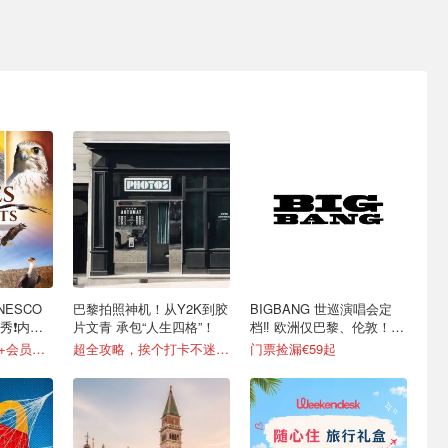
ESCO
巴黎拍照神机！从Y2K到胶
BIGBANG 世巡演唱会定
❗️内附
片文青 承包“人生四格”！
档‼️ 欧洲仅巴黎、伦敦！相
约9月！
成人仅€14，Fnac+会员还有折！
超全攻略，挨个打卡不迷路！
门票捡漏€59起