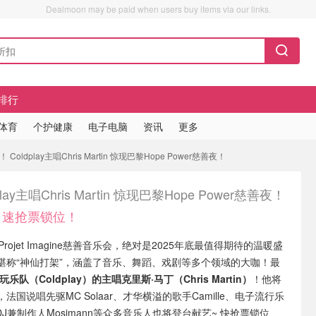
Dealmoon may be paid when users buy items via our links.
排行
/体育
个护健康
电子电脑
资讯
更多
ldplay主唱Chris Martin 惊现巴黎Hope Power慈善夜！
play主唱Chris Martin 惊现巴黎Hope Power慈善夜！
！速抢票锁位！
 Le Projet Imagine慈善音乐会，绝对是2025年底最值得期待的温暖盛
堪称“神仙打架”，涵盖了音乐、舞蹈、戏剧等多个领域的大咖！最
玩乐队（Coldplay）的主唱克里斯·马丁（Chris Martin）
！他将
国说唱先驱MC Solaar、才华横溢的歌手Camille、电子流行乐
士DJ兼制作人Mosimann等众多音乐人也将登台献艺~ 快抢票锁位