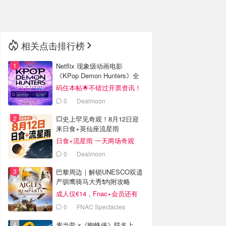
🇳🇿
新西兰
相关点击排行榜
Netflix 现象级动画电影
《KPop Demon Hunters》全
球巡演官宣
码住本帖🌟不错过开票资讯！
0
Dealmoon
💥史上罕见奇观！8月12日迎
来日食+英仙座流星雨
日食+流星雨 一天两场奇观
0
Dealmoon
巴黎周边｜解锁UNESCO双遗
产驯鹰骑马大秀❗️内附攻略
成人仅€14，Fnac+会员还有
折！
0
FNAC Spectacles
麦当劳 x《蜘蛛侠》联名上