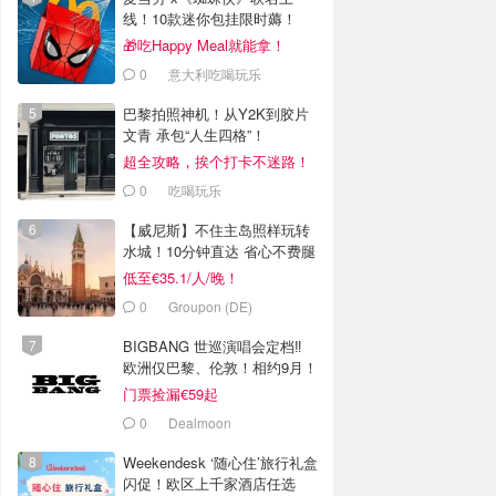
线！10款迷你包挂限时薅！
🎁吃Happy Meal就能拿！
0
意大利吃喝玩乐
巴黎拍照神机！从Y2K到胶片
文青 承包“人生四格”！
超全攻略，挨个打卡不迷路！
0
吃喝玩乐
【威尼斯】不住主岛照样玩转
水城！10分钟直达 省心不费腿
低至€35.1/人/晚！
0
Groupon (DE)
BIGBANG 世巡演唱会定档‼️
欧洲仅巴黎、伦敦！相约9月！
门票捡漏€59起
0
Dealmoon
Weekendesk ‘随心住’旅行礼盒
闪促！欧区上千家酒店任选