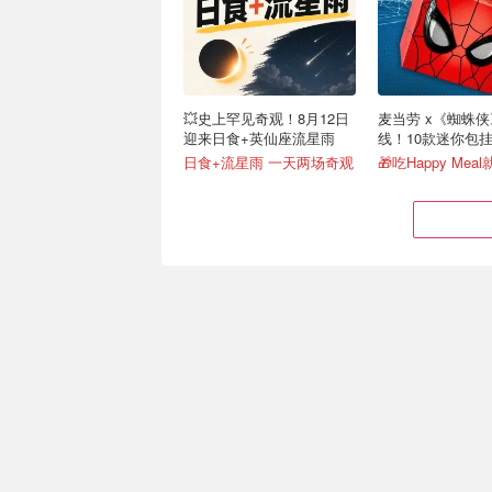
💥史上罕见奇观！8月12日
麦当劳 x《蜘蛛
迎来日食+英仙座流星雨
线！10款迷你包
日食+流星雨 一天两场奇观
🎁吃Happy Mea
露西姑妈 LÜCY 欧洲巡演
朴宰范 Jay Park 
定档！柏林/巴黎等
LNGSHOT 世界巡
意等上桌！
⏰8月3日门票开抢！
门票捡漏€72起