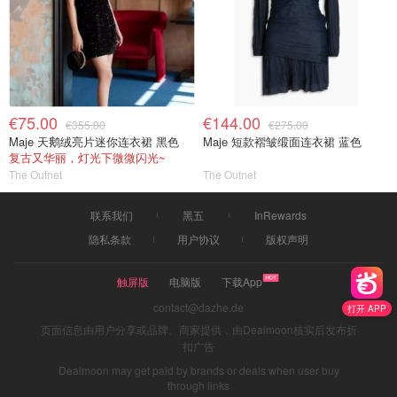
€75.00
€144.00
€355.00
€275.00
Maje 天鹅绒亮片迷你连衣裙 黑色
Maje 短款褶皱缎面连衣裙 蓝色
复古又华丽，灯光下微微闪光~
The Outnet
The Outnet
联系我们
黑五
InRewards
隐私条款
用户协议
版权声明
触屏版
电脑版
下载App
contact@dazhe.de
打开 APP
页面信息由用户分享或品牌、商家提供，由Dealmoon核实后发布折
扣广告
Dealmoon may get paid by brands or deals when user buy
through links