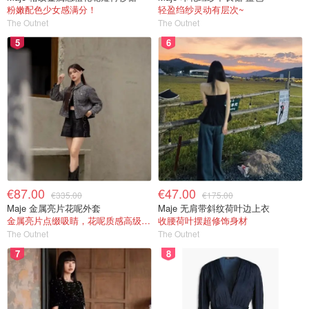
粉嫩配色少女感满分！
轻盈绉纱灵动有层次~
The Outnet
The Outnet
5
6
€87.00
€47.00
€335.00
€175.00
Maje 金属亮片花呢外套
Maje 无肩带斜纹荷叶边上衣
金属亮片点缀吸睛，花呢质感高级又显贵
收腰荷叶摆超修饰身材
The Outnet
The Outnet
7
8