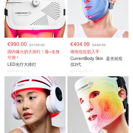
€990.00
€404.99
€1100.00
€449.99
国内爆火的大排灯！脸+全身
痤疮痘痘肌入手
可用！
CurrentBody Skin
蓝光祛痘
LED光疗大排灯
仪2代
@dealmoon.it
@dealmoon.it