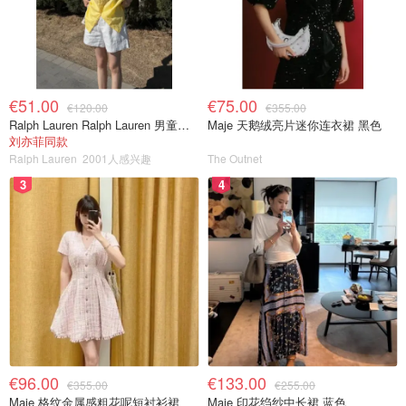
€51.00
€75.00
€120.00
€355.00
Ralph Lauren Ralph Lauren 男童亚麻衬衫
Maje 天鹅绒亮片迷你连衣裙 黑色
刘亦菲同款
Ralph Lauren
2001人感兴趣
The Outnet
3
4
€96.00
€133.00
€355.00
€255.00
Maje 格纹金属感粗花呢短衬衫裙
Maje 印花绉纱中长裙 蓝色