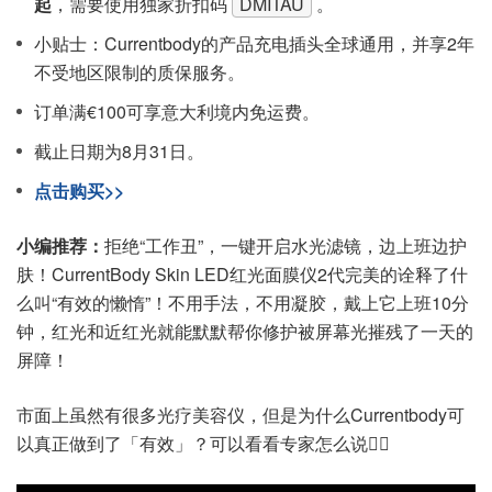
起
，需要使用独家折扣码
DMITAU
。
小贴士：Currentbody的产品充电插头全球通用，并享2年
不受地区限制的质保服务。
订单满€100可享意大利境内免运费。
截止日期为8月31日。
点击购买>>
小编推荐：
拒绝“工作丑”，一键开启水光滤镜，边上班边护
肤！CurrentBody Skin LED红光面膜仪2代完美的诠释了什
么叫“有效的懒惰”！不用手法，不用凝胶，戴上它上班10分
钟，红光和近红光就能默默帮你修护被屏幕光摧残了一天的
屏障！
市面上虽然有很多光疗美容仪，但是为什么Currentbody可
以真正做到了「有效」？可以看看专家怎么说👇🏻