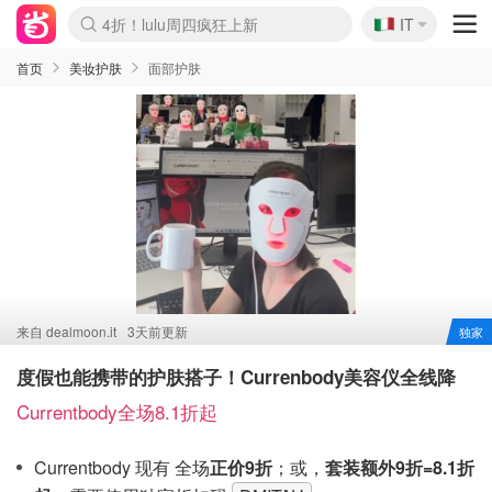
🇮🇹
4折！lulu周四疯狂上新
IT
Boticinal 夏促开抢！
速领！Stanley独家85折
Zalando 奥莱闪促！每日更新
首页
美妆护肤
面部护肤
来自
dealmoon.it
3天前更新
独家
度假也能携带的护肤搭子！Currenbody美容仪全线降
Currentbody全场8.1折起
Currentbody 现有 全场
正价9折
；或，
套装额外9折=8.1折