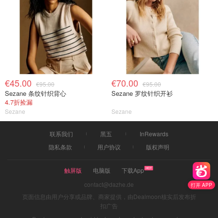
€45.00
€70.00
€95.00
€95.00
Sezane 条纹针织背心
Sezane 罗纹针织开衫
4.7折捡漏
Sezane
Sezane
联系我们
黑五
InRewards
隐私条款
用户协议
版权声明
触屏版
电脑版
下载App
contact@dazhe.de
打开 APP
页面信息由用户分享或品牌、商家提供，由Dealmoon核实后发布折
扣广告