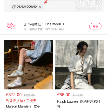
加小编微信：
复制
每天刷刷朋友圈，精华折扣不漏掉
€372.00
€66.00
€620.00
€110.00
到处没折扣！手慢无
Ralph Lauren
刺绣标志棉衬
Maison Margiela
皮革
衫