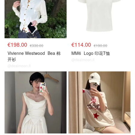
€198.00
€114.00
€330.00
€190.00
Vivienne Westwood
Bea 棉
MM6
Logo 印花T恤
开衫
@dealmoon.it
@dealmoon.it