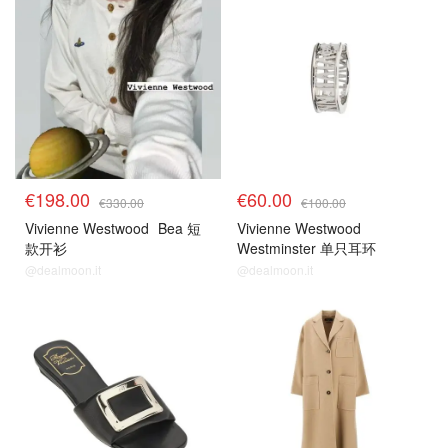
€198.00
€60.00
€330.00
€100.00
Vivienne Westwood
Bea 短
Vivienne Westwood
款开衫
Westminster 单只耳环
@dealmoon.it
@dealmoon.it