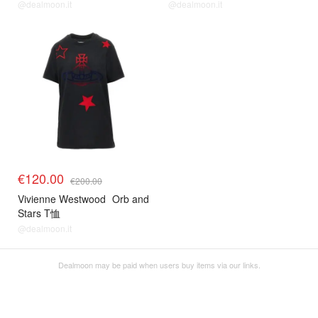
@dealmoon.it
@dealmoon.it
€120.00
€200.00
Vivienne Westwood
Orb and
Stars T恤
@dealmoon.it
Dealmoon may be paid when users buy items via our links.