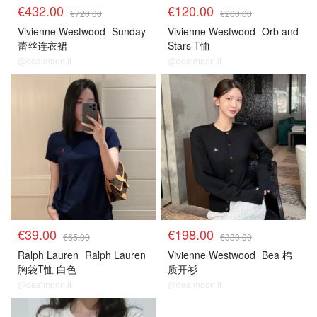
€432.00
€120.00
€720.00
€200.00
Vivienne Westwood
Sunday
Vivienne Westwood
Orb and
蕾丝连衣裙
Stars T恤
@dealmoon.it
@dealmoon.it
€39.00
€198.00
€65.00
€330.00
Ralph Lauren
Ralph Lauren
Vivienne Westwood
Bea 棉
胸袋T恤 白色
质开衫
@dealmoon.it
@dealmoon.it