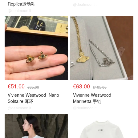
Replica运动鞋
@dealmoon.it
@dealmoon.it
€51.00
€63.00
€85.00
€105.00
Vivienne Westwood
Nano
Vivienne Westwood
Solitaire 耳环
Marinetta 手链
@dealmoon.it
@dealmoon.it