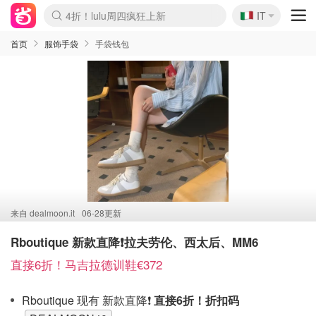
🇮🇹
4折！lulu周四疯狂上新
IT
Boticinal 夏促开抢！
速领！Stanley独家85折
Zalando 奥莱闪促！每日更新
首页
服饰手袋
手袋钱包
来自
dealmoon.it
06-28更新
Rboutique 新款直降❗️拉夫劳伦、西太后、MM6
直接6折！马吉拉德训鞋€372
Rboutique 现有 新款直降❗️
直接6折！折扣码