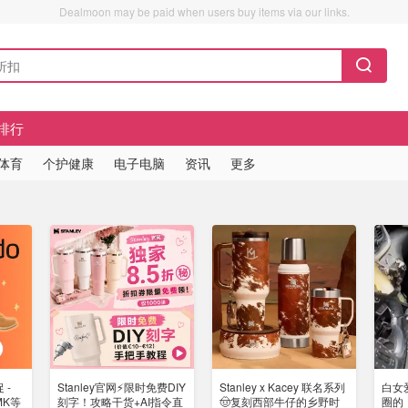
Dealmoon may be paid when users buy items via our links.
排行
/体育
个护健康
电子电脑
资讯
更多
 -
Stanley官网⚡️限时免费DIY
Stanley x Kacey 联名系列
白女爱
MK等
刻字！攻略干货+AI指令直
🤠复刻西部牛仔的乡野时
圈的