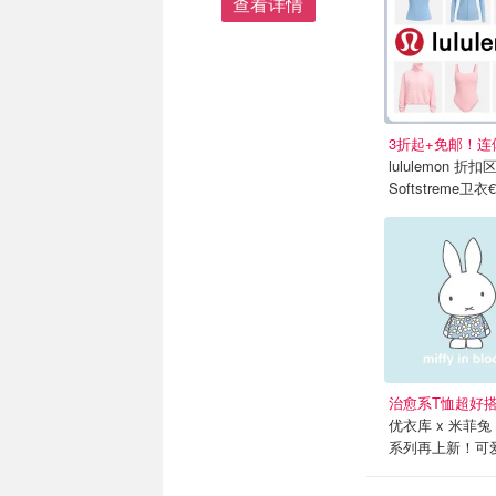
查看详情
lululemon 折
Softstreme卫衣€
治愈系T恤超好
优衣库 x 米菲兔
系列再上新！可
规！