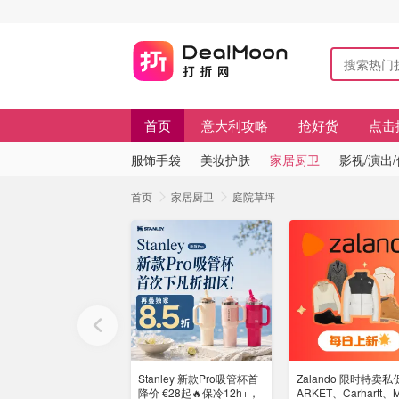
首页
意大利攻略
抢好货
点击
服饰手袋
美妆护肤
家居厨卫
影视/演出
首页
家居厨卫
庭院草坪
Stanley 新款Pro吸管杯首
Zalando 限时特卖私促
降价 €28起🔥保冷12h+，
ARKET、Carhartt、