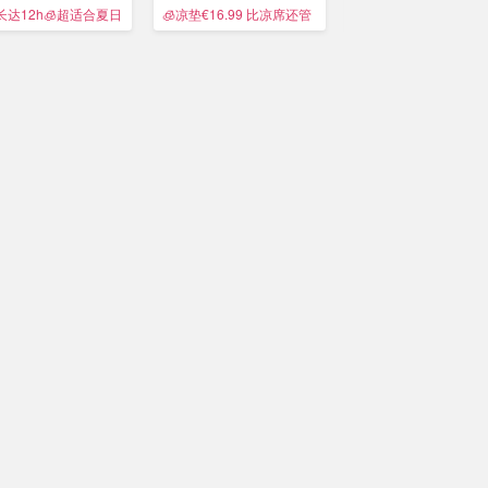
营销案例
长达12h🧊超适合夏日
🧊凉垫€16.99 比凉席还管
送一台☝️价值€799的K
🇳🇿
用
Combo！
新西兰