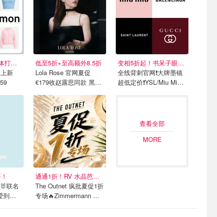
3折起+免邮！连体打底€24
低至5折+至高额外8.5折
变相5折起！书呆子眼镜才€192
扣区上新
Lola Rose 官网夏促
全线背刺官网❗️大牌墨镜
59
€179收赵露思同款 黑金
超低定价❗️YSL/Miu Miu/
小方表
巴黎世家等
查看全部
MORE
搭！
通通1折！RV 水晶芭蕾鞋€179
 🐰联名
The Outnet 疯批夏促1折
爱到犯
专场🔥Zimmermann 辣
妹吊带€55