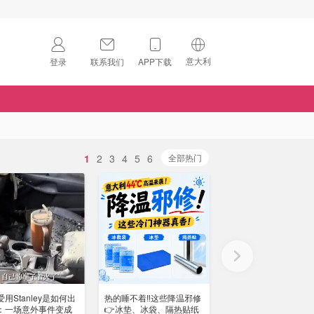
意大利
登录
联系我们
APP下载
🇺🇸
美国
🇨🇳
中国
🇨🇦
加拿大
1
2
3
4
5
6
扫码下载 App
全部热门
🇬🇧
英国
Download on the
App Store
🇩🇪
德国
Download the
Android App
🇫🇷
法国
🇮🇹
意大利
用Stanley是如何出
热的睡不着‼️这些降温邪修
Creality 创想三维3D
🇦🇺
澳洲
：一场意外事件变成
👉冰垫、冰袋、隔热贴纸
机 意大利也能买啦