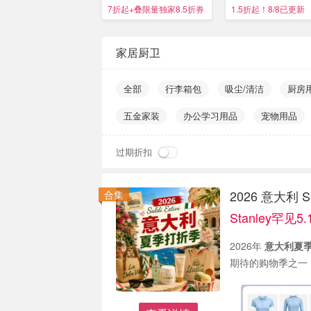
便携不漏水
7折起+叠限量独家8.5折券
1.5折起！8/8已更新
家居厨卫
全部
行李箱包
吸尘/清洁
厨房
五金家装
办公学习用品
宠物用品
过期折扣
2026 意大利 S
合集
Stanley罕见
2026年
意大利夏季打
期待的购物季之一