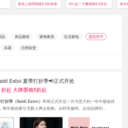
接戳
刻
顶级
新色上线🆓独家8.5折劵速
€51起！可叠独家8.5折扣
保冷
领
券
用品
床品家纺
家饰家具
生活家电
庭院草坪
乐器
日用杂货
aldi Estivi 夏季打折季📢正式开抢
5.1折起 大牌墨镜5折起
折季（Saldi Estivi）
即将正式开启！作为意大利一年中最值得
，每年都会吸引无数人蹲点抢购。从时尚服饰、运动品牌到...