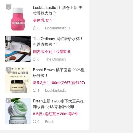
Lookfantastic IT 清仓上新 美
妆香氛大放价
身体乳 €11
0
Lookfantastic IT
The Ordinary 网红磨砂水杯！
可以直接买了！
国内买不到！仅需€16
0
The Ordinary
Bobbi Brown 橘子面霜 2026重
磅升级！
新5.2折！100ml仅€67(官€127)
1
Lookfantastic
Fresh上新！€36拿下大豆果冻
卸妆膏 防晒/彩妆轻松卸
8.5折+送红茶水20ml等3件
0
Fresh