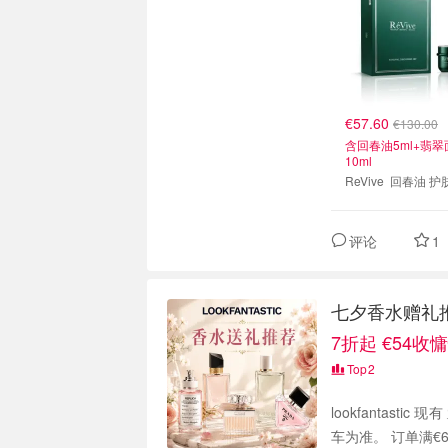
€57.60
€130.00
含回春油5ml+翡翠
10ml
ReVive 回春油
评论
1
七夕香水赠礼推荐
7折起 €54收
Top
2
lookfantastic 现有