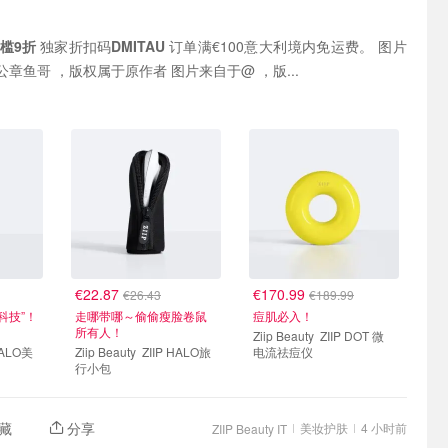
槛9折
独家折扣码
DMITAU
订单满€100意大利境内免运费。 图片
来自于@比奇堡癫公章鱼哥 ，版权属于原作者 图片来自于@ ，版...
€22.87
€170.99
€26.43
€189.99
科技”！
走哪带哪～偷偷瘦脸卷鼠
痘肌必入！
所有人！
Ziip Beauty ZIIP DOT 微
Ziip Beauty ZIIP HALO旅
电流祛痘仪
行小包
藏
分享
美妆护肤
4 小时前
ZIIP Beauty IT