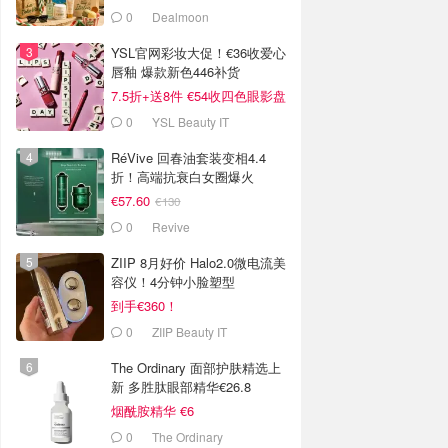
5折起
0
Dealmoon
YSL官网彩妆大促！€36收爱心
唇釉 爆款新色446补货
7.5折+送8件 €54收四色眼影盘
0
YSL Beauty IT
RéVive 回春油套装变相4.4
折！高端抗衰白女圈爆火
€57.60
€130
0
Revive
ZIIP 8月好价 Halo2.0微电流美
容仪！4分钟小脸塑型
到手€360！
0
ZIIP Beauty IT
The Ordinary 面部护肤精选上
新 多胜肽眼部精华€26.8
烟酰胺精华 €6
0
The Ordinary