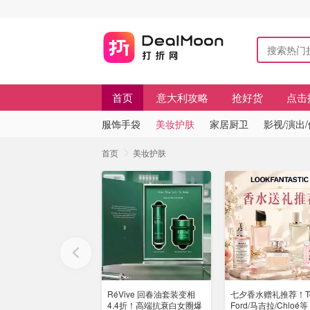
首页
意大利攻略
抢好货
点击
服饰手袋
美妆护肤
家居厨卫
影视/演出
首页
美妆护肤
RéVive 回春油套装变相
七夕香水赠礼推荐！T
4.4折！高端抗衰白女圈爆
Ford/马吉拉/Chloé等