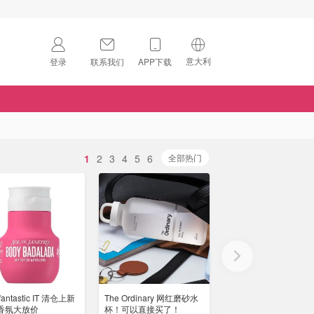
意大利
登录
联系我们
APP下载
🇺🇸
美国
🇨🇳
中国
🇨🇦
加拿大
1
2
3
4
5
6
扫码下载 App
全部热门
🇬🇧
英国
Download on the
App Store
🇩🇪
德国
Download the
Android App
🇫🇷
法国
🇮🇹
意大利
fantastic IT 清仓上新
The Ordinary 网红磨砂水
Bobbi Brown 橘子面霜
🇦🇺
澳洲
香氛大放价
杯！可以直接买了！
2026重磅升级！