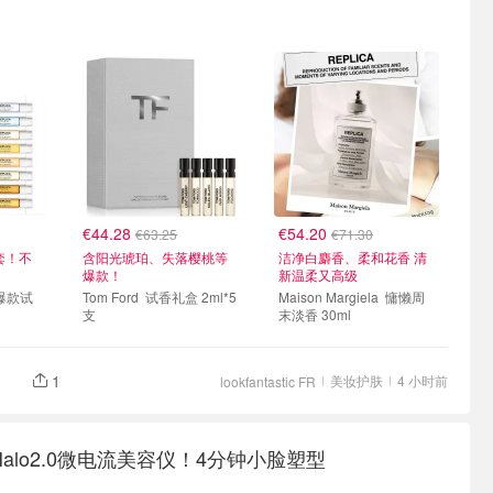
€44.28
€54.20
€63.25
€71.30
套！不
含阳光琥珀、失落樱桃等
洁净白麝香、柔和花香 清
爆款！
新温柔又高级
Tom Ford 试香礼盒 2ml*5
Maison Margiela 慵懒周
支
末淡香 30ml
1
美妆护肤
4 小时前
lookfantastic FR
价 Halo2.0微电流美容仪！4分钟小脸塑型