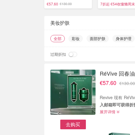
火
€57.60
7折起 €54收慵懒周末
€130.00
美妆护肤
全部
彩妆
面部护肤
身体护理
过期折扣
RéVive 
€57.60
€130.00
Revive 现有 R
入邮箱即可获得折
展开详情
去购买