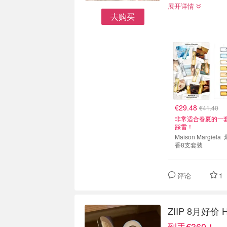
展开详情
去购买
€29.48
€41.40
非常适合春夏的一
踩雷！
Maison Margiela 爆款试
香8支套装
评论
1
ZIIP 8月好
到手€360！