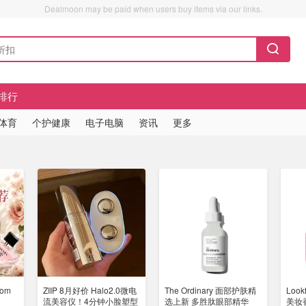
Dealmoon may be paid when users buy items via our links.
排行
/体育
个护健康
电子电脑
资讯
更多
om
ZIIP 8月好价 Halo2.0微电
The Ordinary 面部护肤精
Look
流美容仪！4分钟小脸塑型
选上新 多胜肽眼部精华
美妆