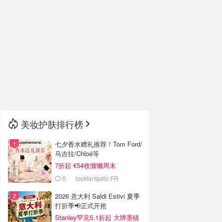
美妆护肤排行榜
七夕香水赠礼推荐！Tom Ford/
马吉拉/Chloé等
7折起 €54收慵懒周末
0
lookfantastic FR
2026 意大利 Saldi Estivi 夏季
打折季📢正式开抢
Stanley罕见5.1折起 大牌墨镜