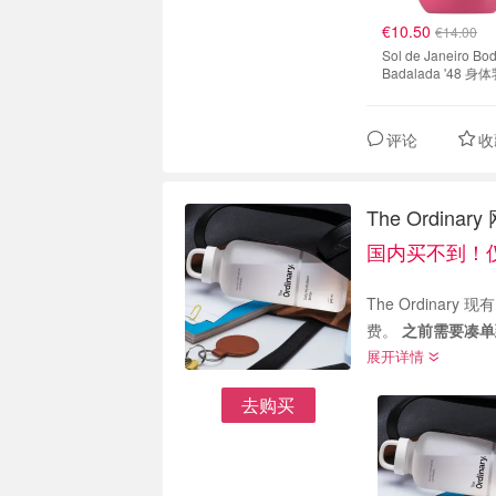
€10.50
€14.00
Sol de Janeiro Bo
Badalada '48 身
100ml
评论
收
The Ordi
国内买不到！仅
The Ordinary 现有 网
费。
之前需要凑单
展开详情
去购买