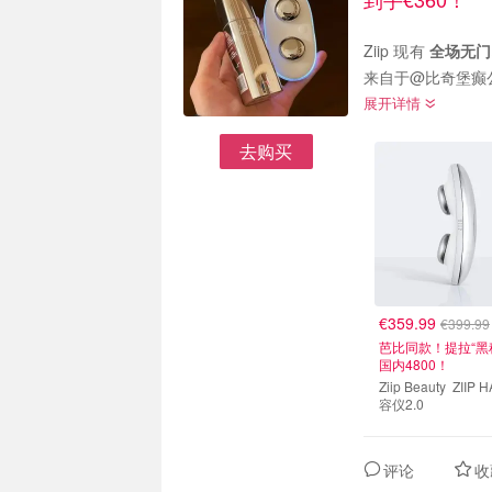
Ziip 现有
全场无门
展开详情
去购买
€359.99
€399.99
芭比同款！提拉“黑
国内4800！
Ziip Beauty ZIIP HALO美
容仪2.0
评论
收