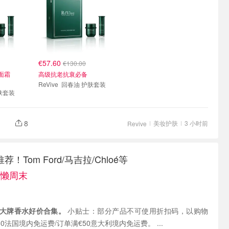
€57.60
€130.00
面霜
高级抗老抗衰必备
ReVive 回春油 护肤套装
 护肤套装
8
美妆护肤
3 小时前
Revive
！Tom Ford/马吉拉/Chloé等
慵懒周末
大牌香水好价合集。
小贴士：部分产品不可使用折扣码，以购物
车为准。 订单满€60法国境内免运费/订单满€50意大利境内免运费。 ...