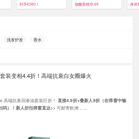
€26.8
到手€360！
烟酰胺精华 €6
身体乳
洗发护发
香水
回春油套装变相4.4折！高端抗衰白女圈爆火
éVive 高端抗衰回春油套装巨折！
直接4.9折+叠新人9折（在弹窗中输
扣码）！新人折扣弹窗直达>>
可邮寄欧洲，...