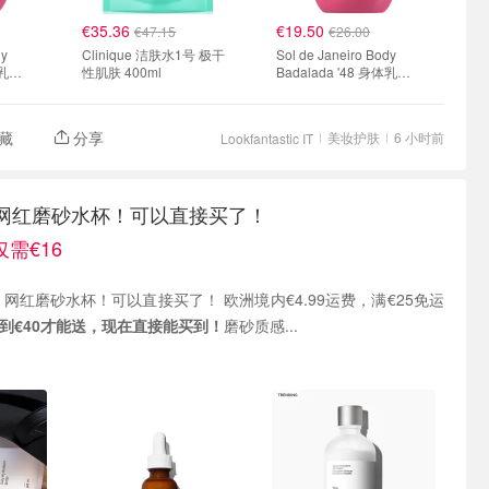
€35.36
€19.50
€47.15
€26.00
dy
Clinique 洁肤水1号 极干
Sol de Janeiro Body
体乳
性肌肤 400ml
Badalada '48 身体乳
400ml
藏
分享
美妆护肤
6 小时前
Lookfantastic IT
nary 网红磨砂水杯！可以直接买了！
需€16
红磨砂水杯！可以直接买了！ 欧洲境内€4.99运费，满€25免运
到€40才能送，现在直接能买到！
磨砂质感...