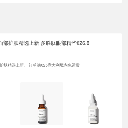
ary 面部护肤精选上新 多胜肽眼部精华€26.8
The Ordinary 面部护肤精选上新。 订单满€25意大利境内免运费