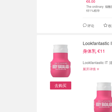
€6.00
The ordinary 烟酰胺10%
锌1%精华
评论
收
Lookfantas
身体乳 €11
Lookfantast
展开详情
去购买