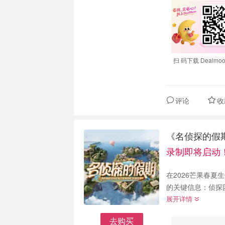
扫 码下载 Dealmoo
评论
收
《名侦探的假期
录制即将启动
在2026芒果春
的关键信息：侦探
展开详情
去购买