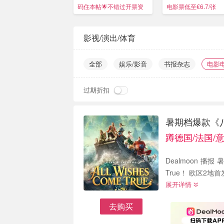
Hunters》全球巡演官宣
新篇章
码住本帖🌟不错过开票资
电影票低至€6.7/张
讯！
影视/演出/体育
全部
娱乐/影音
书报杂志
电影
过期折扣
暑期档爆款《
蹲德国/法国/
Dealmoon 播报 暑期档爆
展开详情
去购买