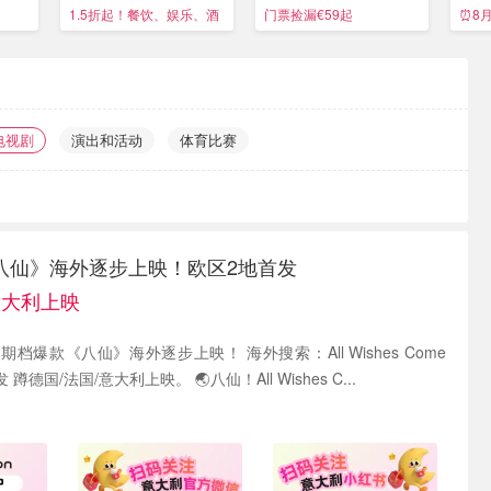
就够了
约9月！
1.5折起！餐饮、娱乐、酒
门票捡漏€59起
⏰8
店等全覆盖
电视剧
演出和活动
体育比赛
八仙》海外逐步上映！欧区2地首发
意大利上映
款《八仙》海外逐步上映！ 海外搜索：All Wishes Come
True！ 欧区2地首发 蹲德国/法国/意大利上映。 🌏八仙！All Wishes C...