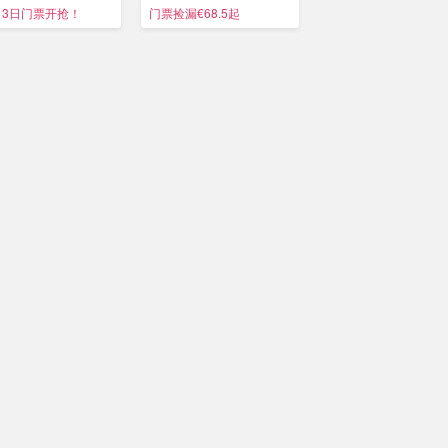
冲了！
意等上桌！
月3日门票开抢！
门票捡漏€68.5起
门票捡漏€72起
🇳🇿
新西兰