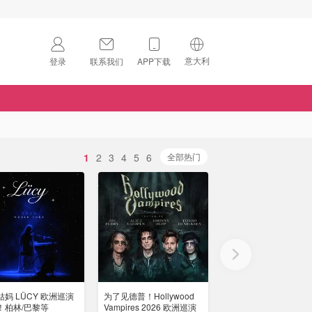
意大利
登录
联系我们
APP下载
🇺🇸
美国
🇨🇳
中国
🇨🇦
加拿大
1
2
3
4
5
6
扫码下载 App
全部热门
🇬🇧
英国
Download on the
App Store
🇩🇪
德国
Download the
Android App
🇫🇷
法国
🇮🇹
意大利
妈 LÜCY 欧洲巡演
为了见德普！Hollywood
朴宰范 Jay Park &
🇦🇺
澳洲
！柏林/巴黎等
Vampires 2026 欧洲巡演
LNGSHOT 世界巡演 德