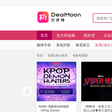
首页
意大利攻略
抢好货
点击
服饰手袋
美妆护肤
家居厨卫
影视/演出
首页
影视/演出/体育
电影电视剧
Netflix 现象级动画电影
《蜘蛛侠：崭新之日
《KPop Demon
意已上映🕷️荷兰弟开