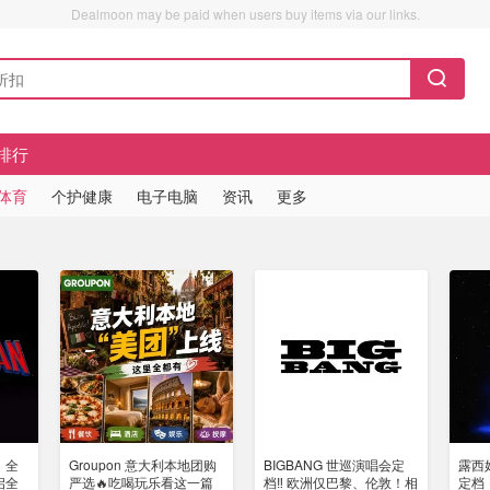
Dealmoon may be paid when users buy items via our links.
排行
/体育
个护健康
电子电脑
资讯
更多
》全
Groupon 意大利本地团购
BIGBANG 世巡演唱会定
露西姑
启全
严选🔥吃喝玩乐看这一篇
档‼️ 欧洲仅巴黎、伦敦！相
定档