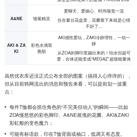
爱聊天、爱操心、时尚嗅觉一流
A&NE
雏菊精灵
住在窗台花盆里，花瓣垂下来就是心情
不好了...
AKI感性爱玩，ZAKI冷静理性，一动一
静
AKI & ZA
彩色水滴双
KI
胞胎
从ZOA的脚印里蹦出来的！怕水但超可
爱，合体还能变成“MEGAZ”超级能量体
虽然优衣库还没正式公布全部的图案（搞得人心痒痒的），
但从目前韩网流出的消息和预告来看，可以提前划一波重
点：
每件T恤都会抓住角色的“不完美但动人”的瞬间——比如
ZOA慢悠悠的彩色脚印、A&NE摇曳的花瓣、AKI&ZAKI
彩虹般的变色魔力；
可能有标语款，印在T恤背面或袖口，低调又有态度。