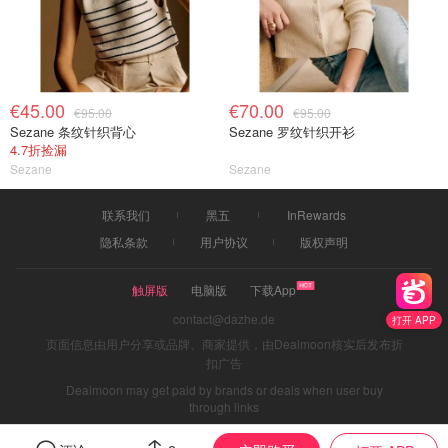
€45.00
€70.00
€95.00
€95.00
Sezane 条纹针织背心
Sezane 罗纹针织开衫
4.7折捡漏
Sezane
Sezane
联系我们
黑五
InRewards
隐私条款
用户协议
版权声明
触屏版
电脑版
下载App
contact@dazhe.de
打开 APP
页面信息由用户分享或品牌、商家提供，由Dealmoon核实后发布折
扣广告
Dealmoon may get paid by brands or deals when user buy
through links