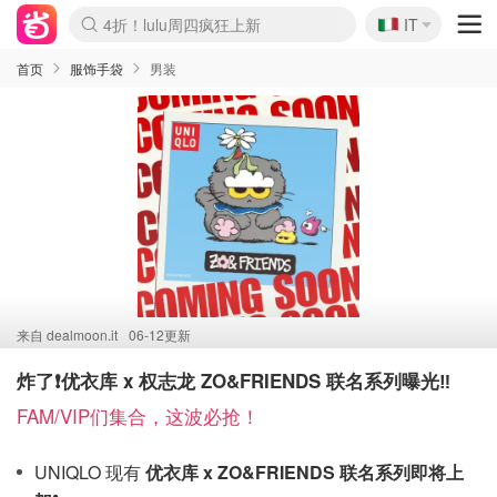
🇮🇹
4折！lulu周四疯狂上新
IT
Boticinal 夏促开抢！
速领！Stanley独家85折
Zalando 奥莱闪促！每日更新
首页
服饰手袋
男装
来自
dealmoon.it
06-12更新
炸了❗️优衣库 x 权志龙 ZO&FRIENDS 联名系列曝光‼️
FAM/VIP们集合，这波必抢！
UNIQLO 现有
优衣库 x ZO&FRIENDS 联名系列即将上