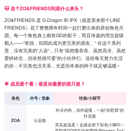
🐱 这个ZO&FRIENDS到底什么来头？
ZO&FRIENDS 是 G-Dragon 和 IPX（就是原来那个LINE
FRIENDS）花了整整两年时间一起打磨出来的原创角色天
团。每一个角色身上都有GD的影子，而且传递的理念超级
戳人——“笨拙，却因此成为更完美的朋友。” 在这个系列
里，没有完美的“人设”，只有“虽然慢吞吞、虽然高冷、虽然
爱碎碎念，但依然很可爱”的小伙伴们。送给每天努力生活
的你：不完美也没关系，光是你本来的样子就足够温暖~
🌟 成员逐个看：谁是你最爱的那只崽？
角色
外号 / 形象
性格/小细节
外冷内热，动作超慢，一副“别惹我”的
扑克脸
ZOA
云朵猫
其实超温柔！走路会留下彩色小脚印～
原型是GD现实中的爱猫“Princess Zoa”