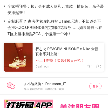
全家桶预警：预计会有成人款和儿童款，情侣装、亲子装
安排起来！
定制彩蛋？ 参考优衣库以往的UTme!玩法，不知道会不
会推出ZO&FRIENDS的定制印花服务……如果能自己在
T恤上排排坐贴ZOA，小编第一个冲！
权志龙 PEACEMINUSONE x Nike 全新
联名系列上架！
不止于鞋款！⏰6月16日开抢！
1
0
Dealmoon
加小编微信：
复制
每天刷刷朋友圈，精华折扣不漏掉