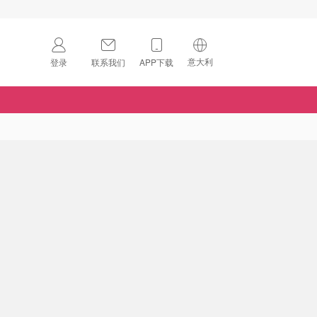
意大利
登录
联系我们
APP下载
🇺🇸
美国
🇨🇳
中国
🇨🇦
加拿大
扫码下载 App
🇬🇧
英国
Download on the
App Store
🇩🇪
德国
Download the
Android App
🇫🇷
法国
🇮🇹
意大利
🇦🇺
澳洲