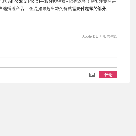
 AirPods 2 Pro 到平板妙控键盘~ 随你选择！需要注意的是，
自选赠送产品， 但是如果超出减免价就需要
付超额的部分
。
Apple DE
报告错误
评论