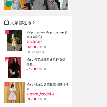
大家都在抢
Ralph Lauren Ralph Lauren 男
童亚麻衬衫
刘亦菲同款
€51.00
€120.00
2001人感兴趣
Maje 天鹅绒亮片迷你连衣裙
黑色
€75.00
€355.00
Maje 格纹金属感粗花呢短衬衫
裙
粉嫩配色少女感满分！
€96.00
€355.00