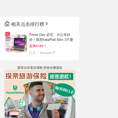
🇳🇿
新西兰
相关点击排行榜
Prime Day 必买：办公本好
价！联想IdeaPad Slim 3只要
499欧！
直降€185！
0
Amazon IT
探亲访友签证保险 拒签全额退款