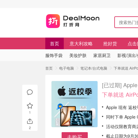
首页
意大利攻略
抢好货
点击
服饰手袋
美妆护肤
家居厨卫
影视/演出
首页
电子电脑
笔记本/台式电脑
下单就送 AirP
[已过期]
App
下单就送 AirPo
Apple 现有 
1
同时下单 Apple 
活动仅限教育商
2
截止日期为9月3
去购买