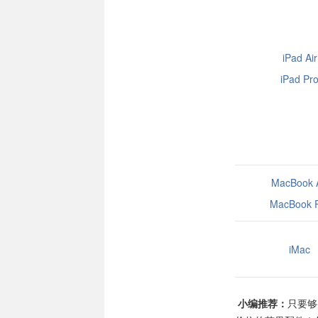
iPad Air
iPad Pr
MacBook A
MacBook 
iMac
小编推荐：
只要够