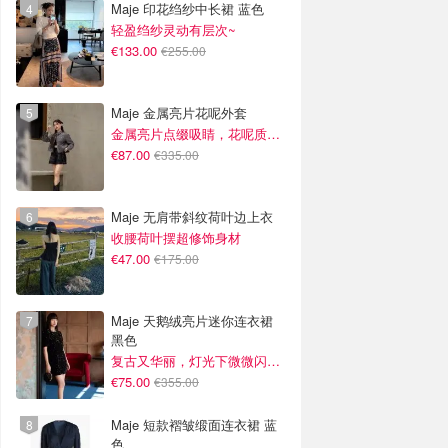
Maje 印花绉纱中长裙 蓝色
轻盈绉纱灵动有层次~
€133.00
€255.00
Maje 金属亮片花呢外套
金属亮片点缀吸睛，花呢质感高级又显贵
€87.00
€335.00
Maje 无肩带斜纹荷叶边上衣
收腰荷叶摆超修饰身材
€47.00
€175.00
Maje 天鹅绒亮片迷你连衣裙
黑色
复古又华丽，灯光下微微闪光~
€75.00
€355.00
Maje 短款褶皱缎面连衣裙 蓝
色