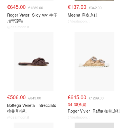
€645.00
€137.00
€1289.00
€342.00
Roger Vivier
Slidy Viv' 牛仔
Meena 麂皮凉鞋
扣带凉鞋
@dealmoon.it
@dealmoon.it
€506.00
€645.00
€843.00
€1289.00
34-38捡漏
Bottega Veneta
Intrecciato
拉菲草拖鞋
Roger Vivier
Raffia 扣带凉鞋
@dealmoon.it
@dealmoon.it