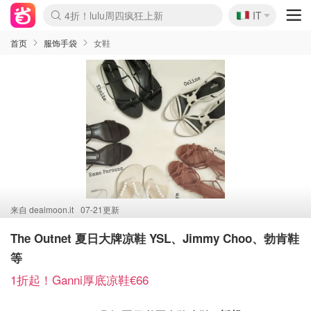
🇮🇹
4折！lulu周四疯狂上新
IT
Boticinal 夏促开抢！
速领！Stanley独家85折
Zalando 奥莱闪促！每日更新
首页
服饰手袋
女鞋
来自
dealmoon.it
07-21更新
The Outnet 夏日大牌凉鞋 YSL、Jimmy Choo、勃肯鞋
等
1折起！Ganni厚底凉鞋€66