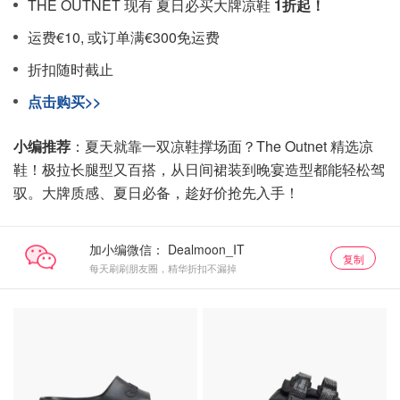
THE OUTNET 现有 夏日必买大牌凉鞋
1折起！
运费€10, 或订单满€300免运费
折扣随时截止
点击购买>>
小编推荐
：夏天就靠一双凉鞋撑场面？The Outnet 精选凉
鞋！极拉长腿型又百搭，从日间裙装到晚宴造型都能轻松驾
驭。大牌质感、夏日必备，趁好价抢先入手！
加小编微信：
复制
每天刷刷朋友圈，精华折扣不漏掉