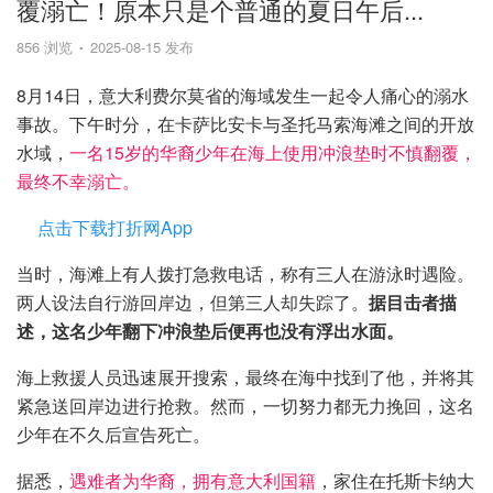
覆溺亡！原本只是个普通的夏日午后...
856 浏览
2025-08-15 发布
8月14日，意大利费尔莫省的海域发生一起令人痛心的溺水
事故。下午时分，在卡萨比安卡与圣托马索海滩之间的开放
水域，
一名15岁的华裔少年在海上使用冲浪垫时不慎翻覆，
最终不幸溺亡。
点击下载打折网App
当时，海滩上有人拨打急救电话，称有三人在游泳时遇险。
两人设法自行游回岸边，但第三人却失踪了。
据目击者描
述，这名少年翻下冲浪垫后便再也没有浮出水面。
海上救援人员迅速展开搜索，最终在海中找到了他，并将其
紧急送回岸边进行抢救。然而，一切努力都无力挽回，这名
少年在不久后宣告死亡。
据悉，
遇难者为华裔，拥有意大利国籍
，家住在托斯卡纳大