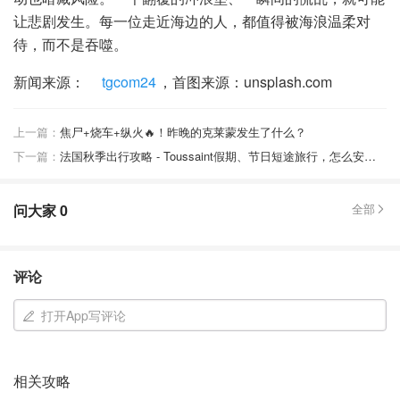
让悲剧发生。每一位走近海边的人，都值得被海浪温柔对
待，而不是吞噬。
新闻来源：
tgcom24
，首图来源：unsplash.com
上一篇：
焦尸+烧车+纵火🔥！昨晚的克莱蒙发生了什么？
下一篇：
法国秋季出行攻略 - Toussaint假期、节日短途旅行，怎么安排划算？
问大家
0
全部
评论
打开App写评论
相关攻略