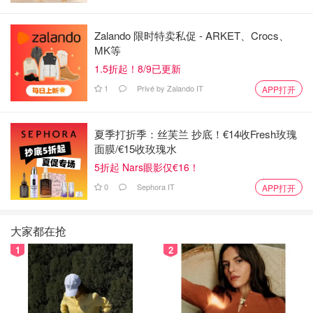
Zalando 限时特卖私促 - ARKET、Crocs、
MK等
1.5折起！8/9已更新
1
Privé by Zalando IT
APP打开
夏季打折季：丝芙兰 抄底！€14收Fresh玫瑰
面膜/€15收玫瑰水
5折起 Nars眼影仅€16！
0
Sephora IT
APP打开
大家都在抢
1
2