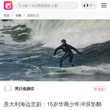
🇮🇹
4折！lulu周四疯狂上新
IT
Boticinal 夏促开抢！
速领！Stanley独家85折
Zalando 奥莱闪促！每日更新
首页
攻略
校园生活
周日焦躁症
关注
意大利海边悲剧：15岁华裔少年冲浪垫翻