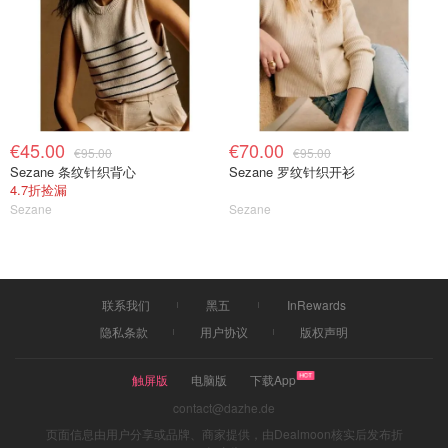
€45.00
€70.00
€95.00
€95.00
Sezane 条纹针织背心
Sezane 罗纹针织开衫
4.7折捡漏
Sezane
Sezane
联系我们
黑五
InRewards
隐私条款
用户协议
版权声明
触屏版
电脑版
下载App
contact@dazhe.de
页面信息由用户分享或品牌、商家提供，由Dealmoon核实后发布折