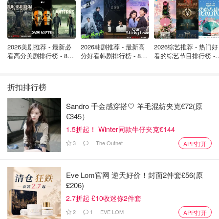
2026美剧推荐 - 最新必
2026韩剧推荐 - 最新高
2026综艺推荐 - 热门好
看高分美剧排行榜 - 8月
分好看韩剧排行榜 - 8月
看的综艺节目排行榜 - 
最新: 《​​足球教练 》第
最新：丁海寅《我的荒
月最新:《​​伦敦合伙人
四季回归！
糖恋爱 》上线❣️
回归啦
折扣排行榜
Sandro 千金感穿搭🤍 羊毛混纺夹克€72(原
€345）
1.5折起！ Winter同款牛仔夹克€144
3
The Outnet
APP打开
Eve Lom官网 逆天好价！封面2件套£56(原
£206)
2.7折起 £10收迷你2件套
2
1
EVE LOM
APP打开