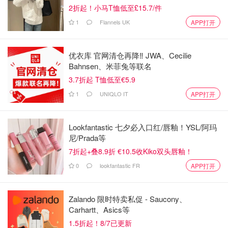
2折起！小马T恤低至£15.7/件
1
Flannels UK
APP打开
优衣库 官网清仓再降‼️ JWA、Cecilie
Bahnsen、米菲兔等联名
图片来源于@deliveroo.it，版权属于原作者
3.7折起 T恤低至€5.9
1
UNIQLO IT
APP打开
Lookfantastic 七夕必入口红/唇釉！YSL/阿玛
尼/Prada等
7折起+叠8.9折 €10.5收Kiko双头唇釉！
0
lookfantastic FR
APP打开
Zalando 限时特卖私促 - Saucony、
Carhartt、Asics等
1.5折起！8/7已更新