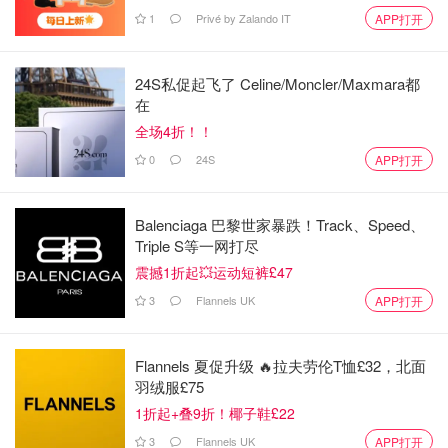
1
Privé by Zalando IT
APP打开
24S私促起飞了 Celine/Moncler/Maxmara都
在
图片来源于@deliveroo.it，版权属于原作者
全场4折！！
0
24S
APP打开
Just Eat
这个外卖app的餐厅数量非常多，是老牌外卖平台，
和大量
Balenciaga 巴黎世家暴跌！Track、Speed、
独立餐馆合作，风格多样
，价格从低到高涵盖范围广。同
Triple S等一网打尽
时，城市覆盖面广，从米兰到多座中小城市都有站点，出差
震撼1折起💥运动短裤£47
或旅行时也常能用得上。
3
Flannels UK
APP打开
可能的问题在于
部分商家采用“商家自配”，
高峰时段配送速
度受餐厅影响较大。app里面的优惠活动或者优惠券很多时
Flannels 夏促升级 🔥拉夫劳伦T恤£32，北面
羽绒服£75
候是取决于商家的，不像其他app平台做活动，因此需要你
1折起+叠9折！椰子鞋£22
自己多比比价格。
3
Flannels UK
APP打开