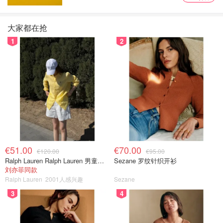
适合喜欢挖掘苍蝇小馆的美食达人。
大家都在抢
1
2
图片来源于@justeat.it，版权属于原作者
€51.00
€70.00
€120.00
€95.00
Ralph Lauren Ralph Lauren 男童亚麻衬衫
Sezane 罗纹针织开衫
呱呱到家
刘亦菲同款
Ralph Lauren
2001人感兴趣
Sezane
呱呱到家是
“欧洲本地华人生活服务平台”
，总部在意大利，
3
4
覆盖米兰、罗马、佛罗伦萨、都灵、博洛尼亚、普拉托等华
人聚集城市，中餐与亚洲超市资源丰富。功能不仅是外卖，