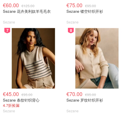
€60.00
€75.00
€125.00
€95.00
Sezane 花卉美利奴羊毛毛衣
Sezane 镂空针织开衫
Sezane
Sezane
图片来源于@guua.com，版权属于原作者
7
8
熊猫外卖
这款app同样主打海外中餐与亚洲超市，提供全中文界面与
客服，意大利
已覆盖米兰
，适合想解馋家乡味的人。
活动、
红包与套餐促销较多
，重度中餐爱好者容易“越点越香”。
缺点可能是意大利只覆盖米兰，其他城市无法使用。高峰时
易出现等待时间长的情况。
€45.00
€70.00
€95.00
€95.00
Sezane 条纹针织背心
Sezane 罗纹针织开衫
适合中餐刚需、常驻米兰的留学生和华人家庭。
4.7折捡漏
Sezane
Sezane