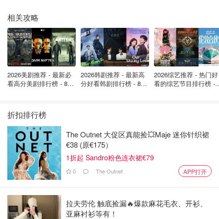
市物品
。他们上线了
Deliveroo Plus 会员
，意大利站点显
相关攻略
示 Gold 每月 5.99 欧元，达到门槛就免配送，还包含延时补
偿与服务费优惠，重度外卖用户很划算。但是会员免运通常
设有最低消费门槛，点小单可能不划算。支持“无接触配
送”，安心省心。
2026美剧推荐 - 最新必
2026韩剧推荐 - 最新高
2026综艺推荐 - 热门好
可能的问题在于小城镇覆盖面小，餐厅选择小且配送时段明
看高分美剧排行榜 - 8月
分好看韩剧排行榜 - 8月
看的综艺节目排行榜 - 
最新: 《​​足球教练 》第
最新：丁海寅《我的荒
月最新:《​​伦敦合伙人
显少一些。
四季回归！
糖恋爱 》上线❣️
回归啦
折扣排行榜
适合在一二线城市生活、口味比较稳定或者需要会员长期节
约配送费的用户。
The Outnet 大促区真能捡💥Maje 迷你针织裙
€38 (原€175）
1折起 Sandro粉色连衣裙€79
0
The Outnet
APP打开
拉夫劳伦 触底捡漏🔥爆款麻花毛衣、开衫、
亚麻衬衫等有！