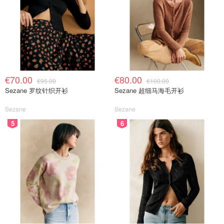
还包括网上超市、鲜花与同城快递，适合留学生与华人家庭
日常刚需。除了app，大家
也可以使用他们家的小程序
来下
单。
可能的问题是覆盖更
偏向华人密集区
，离核心城市远时可选
商家不多。口碑好坏分化，因此你可以先小额体验下哦。
€70.00
€80.00
€95.00
€100.00
适合想吃地道中餐、购买亚洲食材，又希望中文使用无门槛
Sezane 罗纹针织开衫
Sezane 超细马海毛开衫
的用户。
Sezane
Sezane
5
6