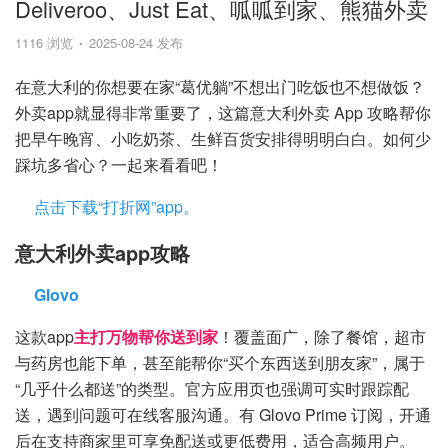
Deliveroo、Just Eat、呱呱到家、熊猫外卖
1116 浏览
2025-08-24 发布
在意大利的你想要在家“葛优躺”不想出门吃饭也不想做饭？
外卖app就显得非常重要了，这篇意大利外卖 App 攻略帮你
把早午晚宵、小吃奶茶、生鲜百货安排得明明白白。如何少
踩坑多省心？一起来看看吧！
点击下载“打折网”app。
意大利外卖app攻略
Glovo
这款app
主打万物帮你送到家
！覆盖面广，除了餐馆，超市
与药房也能下单，甚至能帮你“买个东西送到朋友家”，属于
“几乎什么都送”的类型。官方应用页也强调可实时跟踪配
送，遇到问题可在线客服沟通。有 Glovo Prime 订阅，开通
后在支持商家里可享免配送或更低费用，适合高频用户。