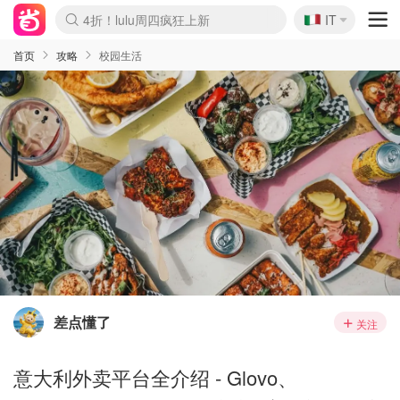
🇮🇹
4折！lulu周四疯狂上新
IT
Boticinal 夏促开抢！
速领！Stanley独家85折
Zalando 奥莱闪促！每日更新
首页
攻略
校园生活
差点懂了
关注
意大利外卖平台全介绍 - Glovo、