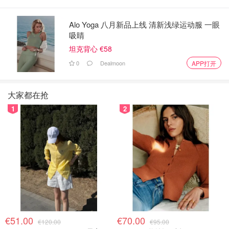
Alo Yoga 八月新品上线 清新浅绿运动服 一眼
吸睛
坦克背心 €58
0
Dealmoon
APP打开
大家都在抢
1
2
€51.00
€70.00
€120.00
€95.00