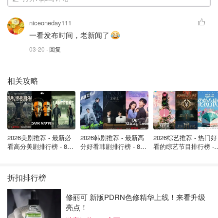
niceoneday111
一看发布时间，老新闻了
03-20
· 回复
相关攻略
2026美剧推荐 - 最新必
2026韩剧推荐 - 最新高
2026综艺推荐 - 热门好
看高分美剧排行榜 - 8月
分好看韩剧排行榜 - 8月
看的综艺节目排行榜 - 
最新: 《​​足球教练 》第
最新：丁海寅《我的荒
月最新:《​​伦敦合伙人
四季回归！
糖恋爱 》上线❣️
回归啦
折扣排行榜
修丽可 新版PDRN色修精华上线！来看升级
亮点！