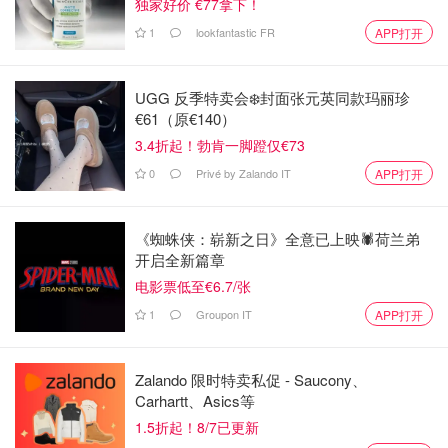
独家好价 €77拿下！
1
lookfantastic FR
APP打开
UGG 反季特卖会❄️封面张元英同款玛丽珍
€61（原€140）
3.4折起！勃肯一脚蹬仅€73
0
Privé by Zalando IT
APP打开
《蜘蛛侠：崭新之日》全意已上映🕷️荷兰弟
开启全新篇章
电影票低至€6.7/张
1
Groupon IT
APP打开
Zalando 限时特卖私促 - Saucony、
Carhartt、Asics等
1.5折起！8/7已更新