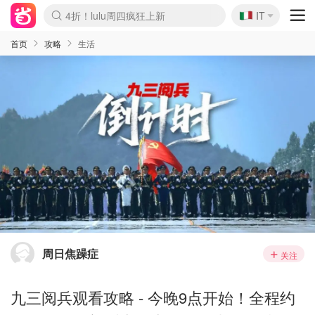
🇮🇹
4折！lulu周四疯狂上新
IT
Boticinal 夏促开抢！
速领！Stanley独家85折
Zalando 奥莱闪促！每日更新
首页
攻略
生活
周日焦躁症
关注
九三阅兵观看攻略 - 今晚9点开始！全程约