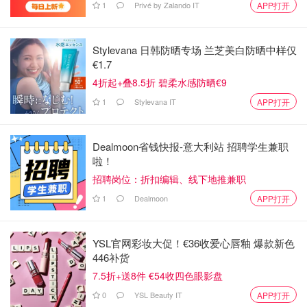
1
Privé by Zalando IT
APP打开
Stylevana 日韩防晒专场 兰芝美白防晒中样仅
€1.7
4折起+叠8.5折 碧柔水感防晒€9
1
Stylevana IT
APP打开
Dealmoon省钱快报-意大利站 招聘学生兼职
啦！
招聘岗位：折扣编辑、线下地推兼职
1
Dealmoon
APP打开
YSL官网彩妆大促！€36收爱心唇釉 爆款新色
446补货
7.5折+送8件 €54收四色眼影盘
0
YSL Beauty IT
APP打开