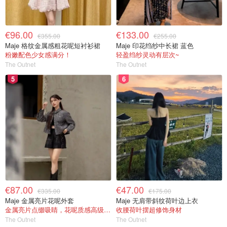
€96.00
€133.00
€355.00
€255.00
Maje 格纹金属感粗花呢短衬衫裙
Maje 印花绉纱中长裙 蓝色
粉嫩配色少女感满分！
轻盈绉纱灵动有层次~
The Outnet
The Outnet
5
6
图片来源于@unsplash，版权属于原作者
意大利留学生打工途径
在意大利的留学生想打工其实也是有不少的途径的，包括校
内途径、在线平台、线下求职、或是求助华人社区等等。
€87.00
€47.00
€335.00
€175.00
校内渠道
Maje 金属亮片花呢外套
Maje 无肩带斜纹荷叶边上衣
金属亮片点缀吸睛，花呢质感高级又显贵
收腰荷叶摆超修饰身材
许多大学设有Career Service（就业指导中心）或Job
The Outnet
The Outnet