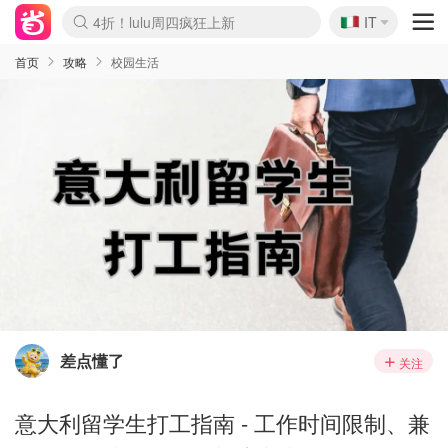
🇮🇹
4折！lulu周四疯狂上新
IT
Boticinal 夏促开抢！
速领！Stanley独家85折
Zalando 奥莱闪促！每日更新
首页
攻略
校园生活
差点懂了
关注
意大利留学生打工指南 - 工作时间限制、兼