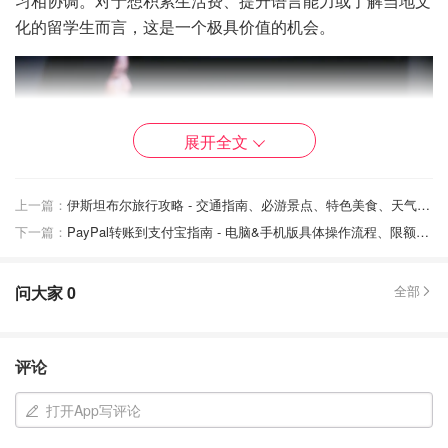
习相协调。对于想积累生活费、提升语言能力或了解当地文
化的留学生而言，这是一个极具价值的机会。
展开全文
上一篇：
伊斯坦布尔旅行攻略 - 交通指南、必游景点、特色美食、天气与货币、避坑指南
下一篇：
PayPal转账到支付宝指南 - 电脑&手机版具体操作流程、限额、手续费等热门QA
问大家
0
全部
图片来源于@unsplash，版权属于原作者
评论
意大利留学生打工指南
打开App写评论