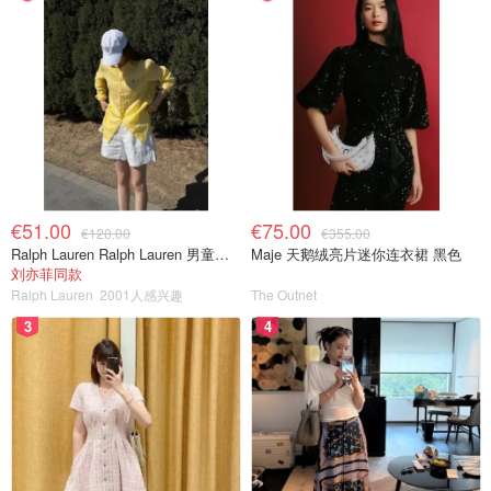
意大利的劳动合同分为多种形式，如：
Contratto a tempo determinato（定期合同）
Contratto a chiamata（按需雇佣）
Stage / tirocinio（实习或培训）
兼职工作通常以小时薪资计算，由于意大利并没有对所有行
€51.00
€75.00
€120.00
€355.00
业统一设定最低工作标准，工资水平主要由各行业通过“全
Ralph Lauren Ralph Lauren 男童亚麻衬衫
Maje 天鹅绒亮片迷你连衣裙 黑色
国集体劳动协议”（CCNL）与雇主协会协商决定，
留学生打
刘亦菲同款
工最低工资一般为每小时7-10欧（视行业和地区而定）
。
Ralph Lauren
2001人感兴趣
The Outnet
3
4
所以，如果你打工的薪资远低于7欧元每小时的话，你就要
谨慎了。尽量寻找待遇合理、合同合法的工作岗位。