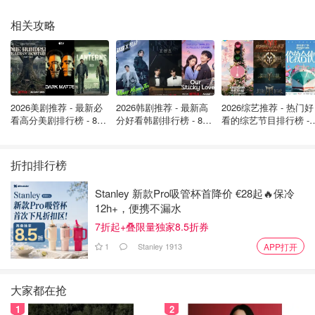
意大利留学生工作时间限制
相关攻略
根据意大利的法律规定，意大利留学生在学习期间，
每周允
许最多工作20个小时
，
52周（全年）累计不超过1040小
时
。在寒暑假期间（较短的时间内）每周也可以最多工作40
个小时，但是全年总工作时间依然不能超过1040小时。
2026美剧推荐 - 最新必
2026韩剧推荐 - 最新高
2026综艺推荐 - 热门好
如果每年工作时间超过1040小时，就需要把你的学生签证
看高分美剧排行榜 - 8月
分好看韩剧排行榜 - 8月
看的综艺节目排行榜 - 
最新: 《​​足球教练 》第
最新：丁海寅《我的荒
月最新:《​​伦敦合伙人
换成工作签证了。
四季回归！
糖恋爱 》上线❣️
回归啦
意大利留学生打工居留类型限制
折扣排行榜
Stanley 新款Pro吸管杯首降价 €28起🔥保冷
并不是任何类型的签证都允许在意大利打工。
12h+，便携不漏水
只有
持学习居留（motivi di studio）的学生才能合法打
7折起+叠限量独家8.5折券
工
，如果居留类型为其他类别（如旅游、探亲），则不具备
1
Stanley 1913
APP打开
打工资格。若计划
从语言课程转为大学正式注册生，应及时
更新居留类型，否则打工资格可能受限。
大家都在抢
意大利留学生打工合同与薪资规定
1
2