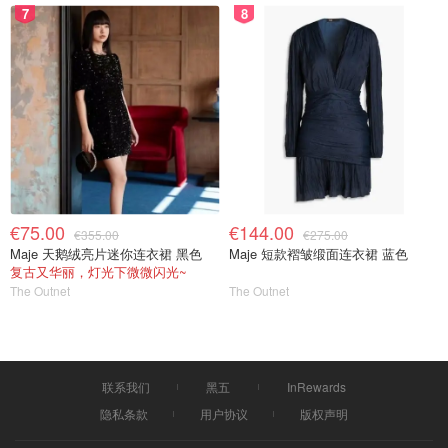
Placement Office，定期发布适合学生的兼职与实习机会。
7
8
此外，学校官网和公告栏上也会有实习、助理（student
assistant）岗位信息。
在线平台
意大利常用的求职网站包括：
Indeed Italia
：意大利最常用的求职平台之一，
岗位
类型丰富
，从餐饮、零售到办公室助理、翻译等兼职均
€75.00
€144.00
可找到。支持按城市、岗位类型与语言要求筛选，使用
€355.00
€275.00
Maje 天鹅绒亮片迷你连衣裙 黑色
Maje 短款褶皱缎面连衣裙 蓝色
方便。
复古又华丽，灯光下微微闪光~
The Outnet
The Outnet
Subito.it
：生活类综合网站，常有咖啡厅、餐馆、商
店兼职信息，尤其适合寻找
临时或短期工作
。
LinkedIn
：适合语言能力较强、希望寻找
专业实习
或长期兼职岗位
的学生。许多公司会直接通过平台联系
联系我们
黑五
InRewards
候选人。
隐私条款
用户协议
版权声明
InfoJobs
：面向
正式岗位与兼职并重
的招聘网站，