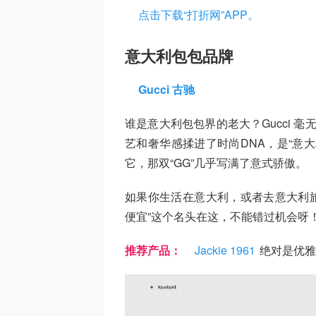
点击下载“打折网”APP。
意大利包包品牌
Gucci 古驰
谁是意大利包包界的老大？Gucci 毫
艺和奢华感揉进了时尚DNA，是“意
它，那双“GG”几乎写满了意式骄傲。
如果你生活在意大利，或者去意大利旅
便宜”这个名头在这，不能错过机会呀
推荐产品：
Jackie 1961
绝对是优雅