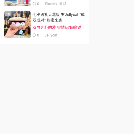
0
Stanley 1913
七夕送礼天花板 💖Jellycat “成
双成对” 甜蜜来袭
双向奔赴的爱 🩷情侣/闺蜜送
礼
0
Jellycat