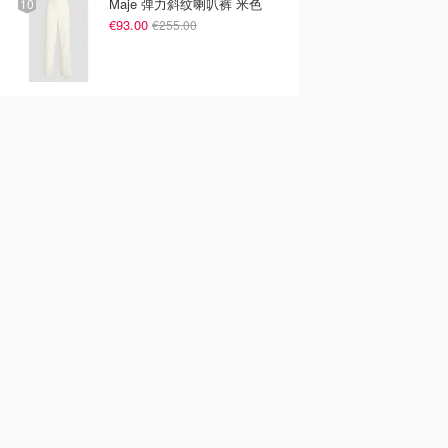
Maje 弹力斜纹喇叭裤 米色
€93.00
€255.00