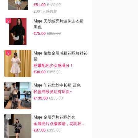
€51.00
€120.00
2001人感兴趣
Maje 天鹅绒亮片迷你连衣裙
黑色
€75.00
€355.00
Maje 格纹金属感粗花呢短衬衫
裙
粉嫩配色少女感满分！
€96.00
€355.00
Maje 印花绉纱中长裙 蓝色
轻盈绉纱灵动有层次~
€133.00
€255.00
Maje 金属亮片花呢外套
金属亮片点缀吸睛，花呢质感高级又显贵
€87.00
€335.00