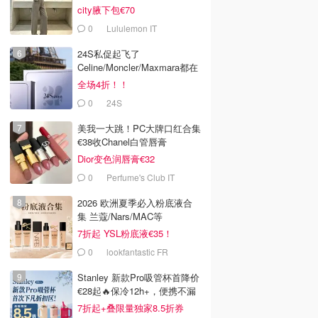
city腋下包€70
0
Lululemon IT
24S私促起飞了
Celine/Moncler/Maxmara都在
全场4折！！
0
24S
美我一大跳！PC大牌口红合集
€38收Chanel白管唇膏
Dior变色润唇膏€32
0
Perfume's Club IT
2026 欧洲夏季必入粉底液合
集 兰蔻/Nars/MAC等
7折起 YSL粉底液€35！
0
lookfantastic FR
Stanley 新款Pro吸管杯首降价
€28起🔥保冷12h+，便携不漏
水
7折起+叠限量独家8.5折券