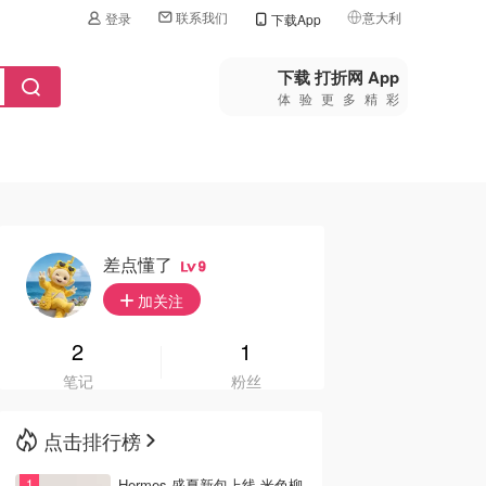
联系我们
意大利
登录
下载App
🇺🇸
美国
下载 打折网 App
体验更多精彩
🇨🇳
中国
🇨🇦
加拿大
🇬🇧
英国
🇩🇪
德国
差点懂了
9
🇫🇷
加关注
法国
🇮🇹
2
1
意大利
笔记
粉丝
🇦🇺
澳洲
点击排行榜
🇳🇿
新西兰
Hermes 盛夏新包上线 米色柳