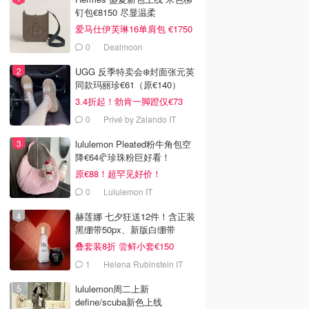
钉包€8150 尽显温柔
爱马仕伊芙琳16单肩包 €1750
0
Dealmoon
UGG 反季特卖会❄️封面张元英
同款玛丽珍€61（原€140）
3.4折起！勃肯一脚蹬仅€73
0
Privé by Zalando IT
lululemon Pleated粉牛角包空
降€64🥐珍珠粉巨好看！
原€88！超罕见好价！
0
Lululemon IT
赫莲娜 七夕狂送12件！含正装
黑绷带50px、新版白绷带
叠套装8折 尝鲜小套€150
1
Helena Rubinstein IT
lululemon周二上新
define/scuba新色上线