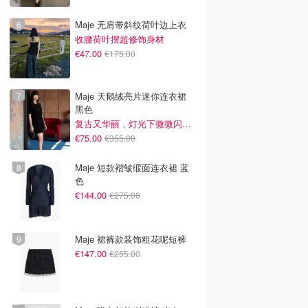
Maje 无肩带斜纹荷叶边上衣
收腰荷叶摆超修饰身材
€47.00
€175.00
Maje 天鹅绒亮片迷你连衣裙
黑色
复古又华丽，灯光下微微闪光~
€75.00
€355.00
Maje 短款褶皱缎面连衣裙 蓝
色
€144.00
€275.00
Maje 裙裤款装饰粗花呢短裤
€147.00
€255.00