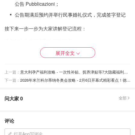
公告 Pubblicazioni；
公告期满后预约并举行民事婚礼仪式，完成签字登记
接下来一步一步为大家讲解登记流程：
准备好出生公证书和未婚公证书
展开全文
如果是咱们华人要在意大利登记结婚的话，首先第一步是需
要准备好两份国内的材料：
上一篇：
意大利孕产福利攻略 - 一次性补贴、抚养津贴等7大隐藏福利！符合条件一年可拿近万欧！
出生公证书+意大利语翻译+公证书海牙认证
下一篇：
2026年米兰科尔蒂纳冬奥会攻略 - 2月6日开幕式精彩看点！德国旗手和全新队服曝光！
未婚公证书+意大利语翻译+公证书海牙认证
问大家
0
全部
这两份文件是需要在国内户籍所在地的公证处办理的，翻译
成意大利语，然后进行海牙认证。如果大家不方便的话，可
以拜托国内的亲戚朋友办理，然后寄到意大利。
评论
在中国加入海牙公约之前，是需要进行两份公证书的双认
打开App写评论