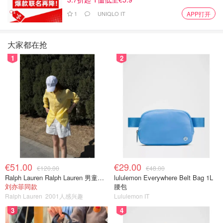
1
UNIQLO IT
APP打开
所以，大家需要拿着
Nulla Osta 原件去你结婚登记地所属
的 Prefettura 办盖章认证
，盖完章后再回到 Comune 进入
公告与预约环节。
大家都在抢
1
2
在材料准备上，多数 Prefettura 会要求携带：
Nulla Osta 原件
双方身份证件
目的是核对信息。
费用方面，不少地区会涉及
16 欧的印花税 marca da
bollo
（是否必须、需要几张会因 Prefettura 和具体业务类
€51.00
€29.00
€120.00
€48.00
型而异），因此建议大家出发前先查看该 Prefettura 官网
Ralph Lauren Ralph Lauren 男童亚麻衬衫
lululemon Everywhere Belt Bag 1L
“legalizzazione/认证”栏目或电话确认，避免到现场才发现
刘亦菲同款
腰包
Ralph Lauren
2001人感兴趣
Lululemon IT
需要补印花税或改预约。
3
4