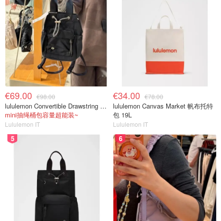
€69.00
€34.00
€98.00
€78.00
lululemon Convertible Drawstring Bucket Bag Mini 5L
lululemon Canvas Market 帆布托特
mini抽绳桶包容量超能装~
包 19L
Lululemon IT
Lululemon IT
图片来源于@unsplash，版权属于原作者
5
6
去结婚地 Comune 的婚姻登记办公室提交材料，申请
Pubblicazioni
不管是“中国籍 + 意大利籍”，还是“双方都是中国籍”，只要
前面的材料都准备齐全（尤其是中国使领馆开出的 Nulla
Osta 已完成 Prefettura 盖章认证），接下来在意大利的流程