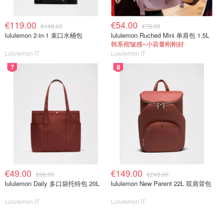
基本都要回到同一个核心机构：
你计划登记结婚的市政府
€119.00
€54.00
Comune 的婚姻登记办公室（Ufficio di Stato Civile）。
€148.00
€78.00
lululemon 2-in-1 束口水桶包
lululemon Ruched Mini 单肩包 1.5L
韩系褶皱感~小容量刚刚好
从这里开始，流程通常分为三段：提交材料申请公告，公告
Lululemon IT
Lululemon IT
期结束后预约婚礼日期与场地，最后到场完成签字登记：
7
8
1. 去计划结婚登记的 Comune 递交材料并申请
Pubblicazioni（结婚公告）。
需要注意的是，如果两人的居住登记（residenza）不在同
一个 Comune，或想在异地举办仪式，那么可能会出现“公
告在 A Comune 做，仪式在 B Comune 办”的组合。能不能
这样做，以及是否需要额外的跨城文件转递，完全取决于当
地 Comune 的规则，所以大家一定要以你办理地 Comune
€49.00
€149.00
的清单为准。
€68.00
€248.00
lululemon Daily 多口袋托特包 20L
lululemon New Parent 22L 双肩背包
2. 到 Comune 窗口后，工作人员会先核对双方身份与材料
Lululemon IT
Lululemon IT
是否满足结婚公告条件。常见会检查这些内容：