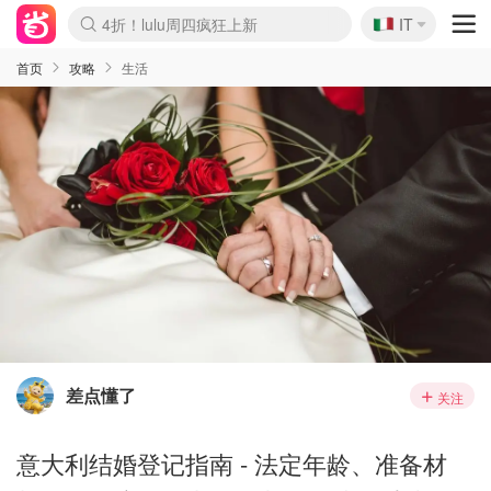
🇮🇹
4折！lulu周四疯狂上新
IT
Boticinal 夏促开抢！
速领！Stanley独家85折
Zalando 奥莱闪促！每日更新
首页
攻略
生活
差点懂了
关注
意大利结婚登记指南 - 法定年龄、准备材