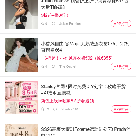
Julian Fashion 顶奢折上折💥勃肯凉鞋€33 西
太后T恤€88
5折起+叠8折！
0
Julian Fashion
APP打开
小香风自由 👗Maje 天鹅绒连衣裙€75、针织
百褶裙€64
1.6折起！小香风连衣裙€92（原€355）
4
The Outnet
APP打开
Stanley官网⚡️限时免费DIY刻字！攻略干货
+AI指令直接戳
图片来源于@unsplash，版权属于原作者
新色上线🆓独家8.5折劵速领
12
Stanley 1913
APP打开
去中国驻意大利使领馆办理 Nulla Osta
第二步就是去你居住地或办理地对应辖区的中国驻意大利使
SS26高奢大促💥Toteme运动鞋€170 Prada丝
馆或总领馆办理Nulla Osta。
巾€110