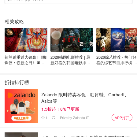
证，但是2023年3月中国加入海牙公约之后，只需要进行公
证书海牙认证就可以了！一下子方便很多啦，关于海牙认证
的一些科普，大家可以看下面这篇文章：
相关攻略
中国加入海牙公约，中法双认证从此
取消！公正/单双认证/海牙认证全科普
荷兰弟重返大银幕‼️《蜘
2026韩国电影推荐 | 最
2026综艺推荐 - 热门好
6011
蛛侠：崭新之日》🕷️北
新好看的韩国电影排行
看的综艺节目排行榜 - 
美热映中❣️阵容豪华✨🤩
榜，必看盘点！8月最
月最新:《​​披荆斩棘
如果其中
结婚一方是意大利人，那么 ta 需要到 comune 办
新！(持续更新）
2026》回归啦
理 certificato di nascita（出生证明）和 stato civile (未婚
折扣排行榜
证明）
。
Zalando 限时特卖私促 - 勃肯鞋、Carhartt、
Asics等
这里需要注意的是，这里的
单身证明公证书是有有效期的
，
1.5折起！8/6已更新
一般是半年的时间。最稳妥的做法是按你办理 Nulla Osta
的使领馆和结婚地 Comune 的要求来倒排时间。公告完成
1
Privé by Zalando IT
APP打开
后，意大利的结婚公告本身通常给 180 天窗口期结婚，超
过需重做公告。