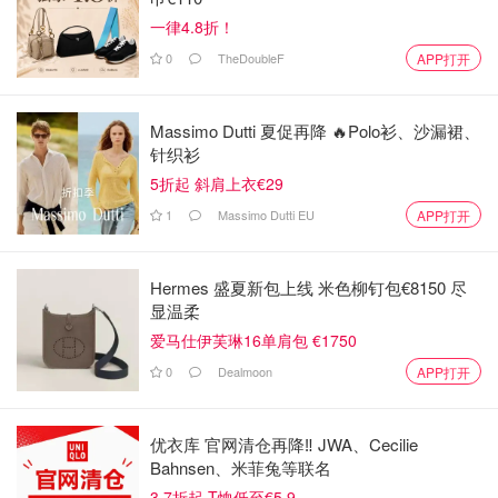
一律4.8折！
办理Nulla Osta所需要的材料一般有以下：
0
TheDoubleF
APP打开
护照原件和复印件
居留卡原件和复印件
Massimo Dutti 夏促再降 🔥Polo衫、沙漏裙、
针织衫
出生公证书原件和复印件（前面第一步已经完成）
5折起 斜肩上衣€29
未婚公证书原件及复印件（前面第一步已经完成）
1
Massimo Dutti EU
APP打开
具体材料还是要以使领馆现场要求为准哦！需要注意是，
这
一步需要结婚双方共同到场，一般一周的时间可以完成。
Hermes 盛夏新包上线 米色柳钉包€8150 尽
显温柔
拿到 Nulla Osta 后去 Prefettura 做认证/合法化
爱马仕伊芙琳16单肩包 €1750
在中国驻意大利使领馆拿到 Nulla Osta 之后，很多意大利
0
Dealmoon
APP打开
市政府 Comune 在受理结婚公告（Pubblicazioni）前，会
要求再做一步“省督府 Prefettura 认证/合法化”，简单理解就
优衣库 官网清仓再降‼️ JWA、Cecilie
是由 Prefettura 对使领馆文件上的签字进行确认，让这份文
Bahnsen、米菲兔等联名
件能够被意大利国内行政系统正式接收。
3.7折起 T恤低至€5.9