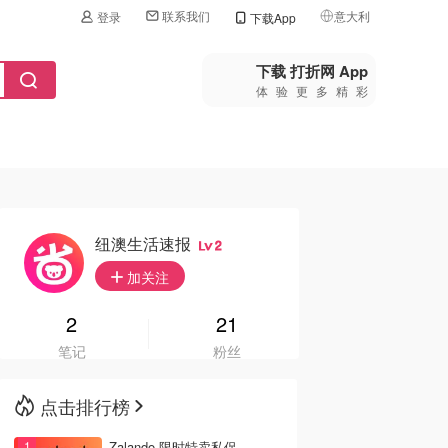
联系我们
意大利
登录
下载App
🇺🇸
美国
下载 打折网 App
体验更多精彩
🇨🇳
中国
🇨🇦
加拿大
🇬🇧
英国
🇩🇪
德国
纽澳生活速报
2
🇫🇷
加关注
法国
🇮🇹
2
21
意大利
笔记
粉丝
🇦🇺
澳洲
点击排行榜
🇳🇿
新西兰
Zalando 限时特卖私促 -