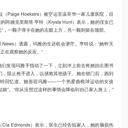
Paige Hoekstra）被空运至温哥华一家儿童医院，目
姨克里斯塔·亨特（Krysta Hunt）表示，她的侄女已
态”，一颗子弹卡在她的左眼上方，另一颗则留在颈部。
l News）透露，玛雅的生还机会渺茫。亨特说：“她昨天
正在观察她的反应。”
她们发现玛雅手指动了一下，立刻冲上前去将她抬出图书
门，阻止枪手进入，以拯救其他孩子。她在锁门后，跑到
亨特回忆道。她形容玛雅——一个热爱曲棍球运动的女孩
姑娘”。“你从没想过这样的事情会降临到自己家人身上，”
ia Edmonds）表示，医生已经告知家人，她的脑损伤