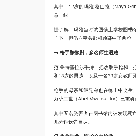
其中，12岁的玛雅·格巴拉（Maya 
悬一线。
据了解，玛雅当时试图锁上学校图书
子下，但仍不幸头部和颈部中了两枪
🔫
枪手酿惨剧，多名师生遇难
范·鲁特塞拉尔手持一把改装手枪和一把
和13岁的男孩，以及一名39岁女教师
枪手的母亲和继兄弟也在枪击中丧生。12岁的
万萨二世（Abel Mwansa Jnr）
其中五名受害者在图书馆内被发现死亡
几分钟饮弹自尽。