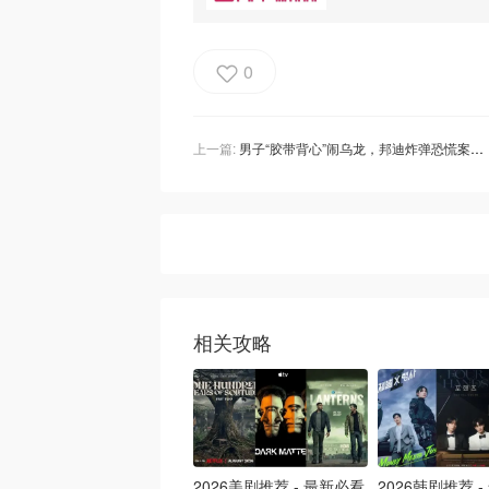
0
上一篇:
男子“胶带背心”闹乌龙，邦迪炸弹恐慌案指控撤销！
相关攻略
2026美剧推荐 - 最新必看
2026韩剧推荐 