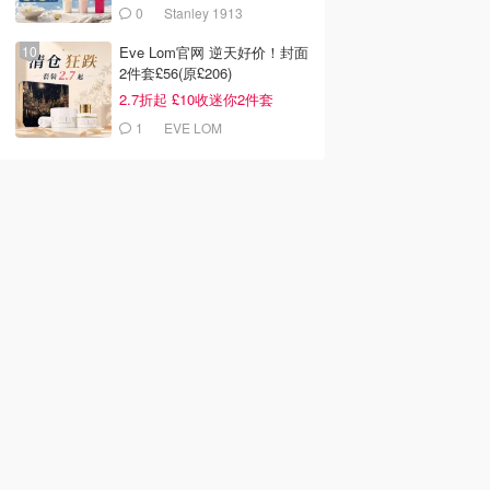
0
Stanley 1913
Eve Lom官网 逆天好价！封面
2件套£56(原£206)
2.7折起 £10收迷你2件套
1
EVE LOM