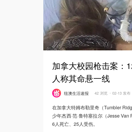
加拿大校园枪击案：1
人称其命悬一线
纽澳生活速报
42 浏览
02-13 发布
在加拿大特姆布勒里奇（Tumbler 
少年杰西·范·鲁特塞拉尔（Jesse Va
6人死亡、25人受伤。