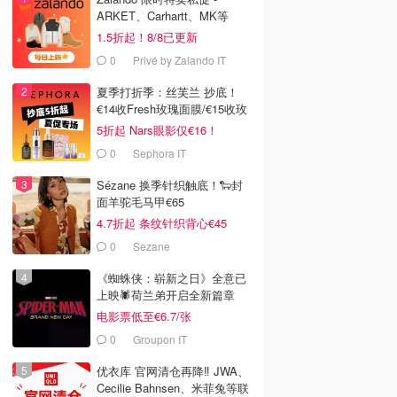
ARKET、Carhartt、MK等
1.5折起！8/8已更新
0
Privé by Zalando IT
夏季打折季：丝芙兰 抄底！
€14收Fresh玫瑰面膜/€15收玫
瑰水
5折起 Nars眼影仅€16！
0
Sephora IT
Sézane 换季针织触底！🐑封
面羊驼毛马甲€65
4.7折起 条纹针织背心€45
0
Sezane
《蜘蛛侠：崭新之日》全意已
上映🕷️荷兰弟开启全新篇章
电影票低至€6.7/张
0
Groupon IT
优衣库 官网清仓再降‼️ JWA、
Cecilie Bahnsen、米菲兔等联