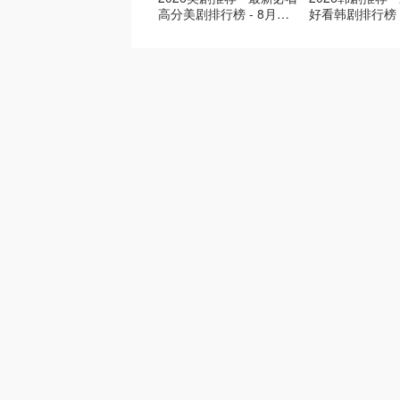
高分美剧排行榜 - 8月最
好看韩剧排行榜 
新: 《​​足球教练 》第四季
新：丁海寅《我
回归！
爱 》上线❣️