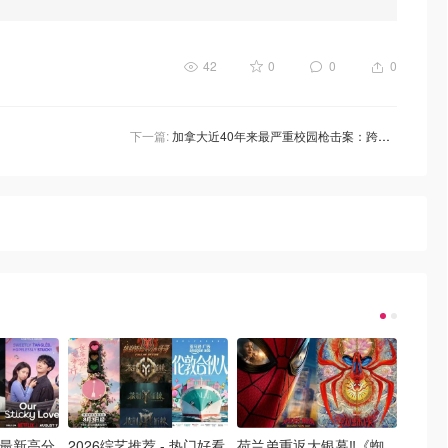
42
0
0
0
下一篇:
加拿大近40年来最严重校园枪击案：跨性别青少年枪杀亲人再闯母校，酿成9死悲剧
- 最新高分
2026综艺推荐 - 热门好看
荷兰弟重返大银幕‼️《蜘
2026