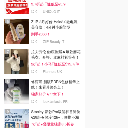
名
3.7折起 T恤低至€5.9
0
UNIQLO IT
ZIIP 8月好价 Halo2.0微电流
美容仪！4分钟小脸塑型
到手€360！
0
ZIIP Beauty IT
拉夫劳伦 触底捡漏🔥爆款麻花
毛衣、开衫、亚麻衬衫等有！
2折起！小马T恤低至£15.7/件
0
Flannels UK
修丽可 新版PDRN色修精华上
线！来看升级亮点！
独家好价 €77拿下！
0
lookfantastic FR
Stanley 新款Pro吸管杯首降价
€28起🔥保冷12h+，便携不漏
水
7折起+叠限量独家8.5折券