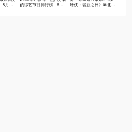
- 8月最
的综艺节目排行榜 - 8月
蛛侠：崭新之日》🕷️北美
好看的
的荒糖恋
最新:《​​伦敦合伙人》回归
热映中❣️阵容豪华✨🤩
必看盘
啦
续更新