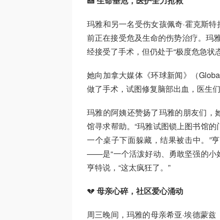
🏥
生命垂危，医护全力抢救
玛雅和另一名受伤女孩佩奇·霍克斯特拉（
前正在接受危及生命的伤势治疗。玛雅的阿
经接受了手术，但仍处于“极度危急状
她向加拿大媒体《环球新闻》（Globa
做了手术，试图修复脑部出血，医生们
玛雅的阿姨还赞扬了玛雅的朋友们，
馆寻求帮助。“玛雅试图锁上图书馆的
一个桌子下面躲藏，结果被击中。”
——是“一个活泼好动、勇敢坚强的小
亨特说，“这太疯狂了。”
💔
母亲心碎，社区爱心涌动
周三晚间，玛雅的母亲希亚·埃德蒙兹（C