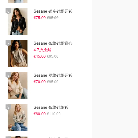
韩国电影排行榜，
荐 - 万众期待的热门大片
新好看网飞Netflix新剧大
点！8月最新！(持
- 8月最新: 《末世行者》
片 - 8月最新：《​​百年孤
Sezane 镂空针织开衫
）
独2》
€75.00
€95.00
Sezane 条纹针织背心
4.7折捡漏
€45.00
€95.00
Sezane 罗纹针织开衫
€70.00
€95.00
Sezane 条纹针织衫
€60.00
€110.00