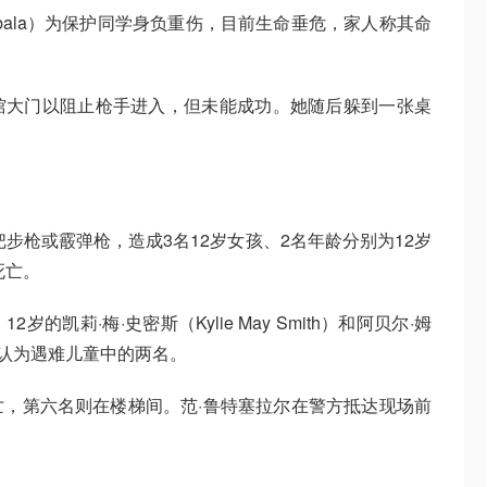
Gebala）为保护同学身负重伤，目前生命垂危，家人称其命
馆大门以阻止枪手进入，但未能成功。她随后躲到一张桌
。
步枪或霰弹枪，造成3名12岁女孩、2名年龄分别为12岁
死亡。
凯莉·梅·史密斯（Kylie May Smith）和阿贝尔·姆
已被确认为遇难儿童中的两名。
，第六名则在楼梯间。范·鲁特塞拉尔在警方抵达现场前