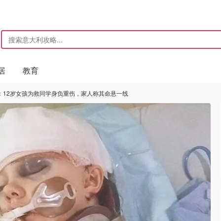
居
教育
：12岁女孩为救同学身负重伤，家人称其命悬一线