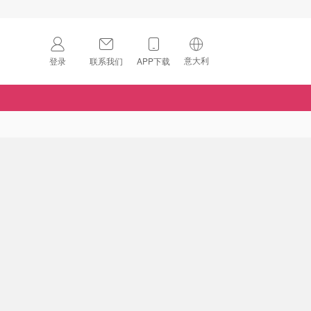
意大利
登录
联系我们
APP下载
🇺🇸
美国
🇨🇳
中国
🇨🇦
加拿大
扫码下载 App
🇬🇧
英国
Download on the
App Store
🇩🇪
德国
Download the
Android App
🇫🇷
法国
🇮🇹
意大利
🇦🇺
澳洲