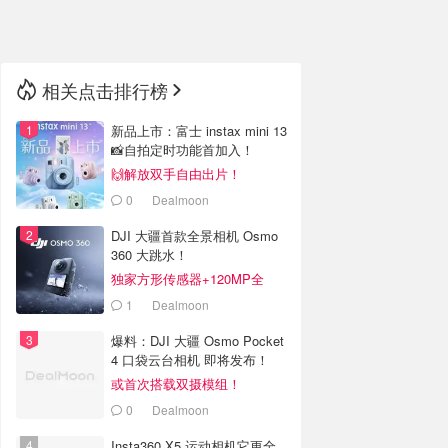
🇳🇿
新西兰
相关点击排行榜
新品上市：富士 instax mini 13
📸自拍定时功能首加入！
🙌解放双手自由出片！
0
Dealmoon
DJI 大疆首款全景相机 Osmo
360 大跳水！
独家方形传感器+120MP全
景！卷疯了
1
Dealmoon
爆料：DJI 大疆 Osmo Pocket
4 口袋云台相机 即将发布！
或首次搭载双摄模组！
0
Dealmoon
Insta360 X5 运动相机它更全