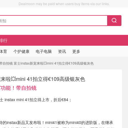
Dealmoon may be paid when users buy items via our links.
排行
/体育
个护健康
电子电脑
资讯
更多
拍镜 富士instax新宠来啦💥mini 41拍立得€109高级银灰色
宠来啦💥mini 41拍立得€109高级银灰色
写功能！带自拍镜
士 instax mini 41拍立得上市，折后€84；
的instax新品又发布啦！mini41被称为mini40的进阶版，在继承