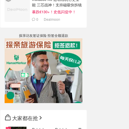
能 三芯战神！支持磁吸快拆镜
头
暴跌€130+！史低闪促中！
0
Dealmoon
探亲访友签证保险 拒签全额退款
大家都在抢