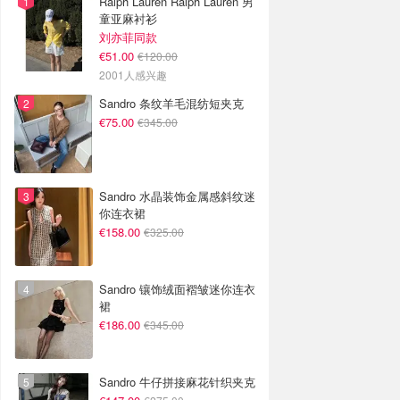
Ralph Lauren Ralph Lauren 男
童亚麻衬衫
刘亦菲同款
€51.00
€120.00
2001人感兴趣
Sandro 条纹羊毛混纺短夹克
€75.00
€345.00
Sandro 水晶装饰金属感斜纹迷
你连衣裙
€158.00
€325.00
Sandro 镶饰绒面褶皱迷你连衣
裙
€186.00
€345.00
Sandro 牛仔拼接麻花针织夹克