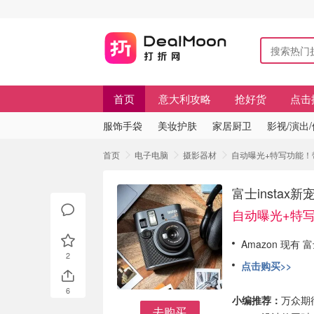
首页
意大利攻略
抢好货
点击
服饰手袋
美妆护肤
家居厨卫
影视/演出
首页
电子电脑
摄影器材
自动曝光+特写功能！带自
富士instax新
自动曝光+特
Amazon 现有 富
2
点击购买>>
6
小编推荐：
万众期待
去购买