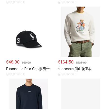
@dealmoon.it
@dealmoon.it
€48.30
€164.50
€69.00
€235.00
Rinascente Polo Cap标 男士
rinascente 熊印花卫衣
@dealmoon.it
@dealmoon.it