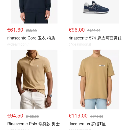
€61.60
€96.00
€88.00
€120.00
rinascente Core 卫衣 棉质
rinascente 574 麂皮网面男鞋
@dealmoon.it
@dealmoon.it
€94.50
€119.00
€135.00
€170.00
Rinascente Polo 修身款 男士
Jacquemus 罗缎T恤
@dealmoon.it
@dealmoon.it