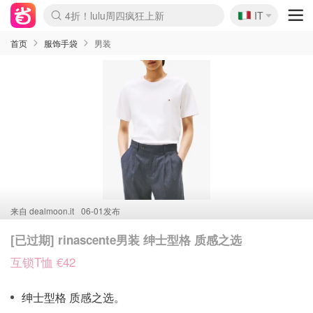
🇮🇹
4折！lulu周四疯狂上新
IT
Boticinal 夏促开抢！
速领！Stanley独家85折
Zalando 奥莱闪促！每日更新
首页
服饰手袋
男装
来自
dealmoon.it
06-01发布
[已过期] rinascente男装 绅士型格 质感之选
互锁T恤 €42
绅士型格 质感之选。