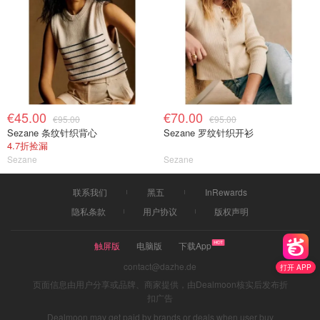
€45.00
€70.00
€95.00
€95.00
Sezane 条纹针织背心
Sezane 罗纹针织开衫
4.7折捡漏
Sezane
Sezane
联系我们
黑五
InRewards
隐私条款
用户协议
版权声明
触屏版
电脑版
下载App
contact@dazhe.de
打开 APP
页面信息由用户分享或品牌、商家提供，由Dealmoon核实后发布折
扣广告
Dealmoon may get paid by brands or deals when user buy