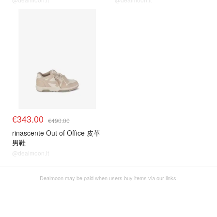
€343.00
€490.00
rinascente Out of Office 皮革
男鞋
@dealmoon.it
Dealmoon may be paid when users buy items via our links.