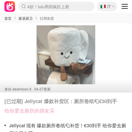
🇮🇹
4折！lulu周四疯狂上新
IT
Boticinal 夏促开抢！
速领！Stanley独家85折
Zalando 奥莱闪促！每日更新
首页
家居厨卫
日用杂货
来自
dealmoon.it
04-27更新
[已过期] Jellycat 爆款补货区：厕所卷纸🧻€30到手
给你爱去厕所的朋友买
Jellycat 现有 爆款厕所卷纸🧻补货！€30到手 给你爱去厕