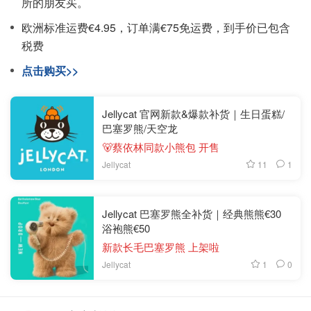
所的朋友买。
欧洲标准运费€4.95，订单满€75免运费，到手价已包含
税费
点击购买>>
Jellycat 官网新款&爆款补货｜生日蛋糕/
巴塞罗熊/天空龙
🐻蔡依林同款小熊包 开售
11
1
Jellycat
Jellycat 巴塞罗熊全补货｜经典熊熊€30
浴袍熊€50
新款长毛巴塞罗熊 上架啦
1
0
Jellycat