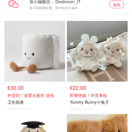
加小编微信：
复制
每天刷刷朋友圈，精华折扣不漏掉
€30.00
€22.00
补货到！谁爱去厕所 送他
即将绝版！补货来啦
卫生纸卷
Yummy Bunny小兔子
@dealmoon.it
@dealmoon.it