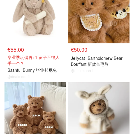
€55.00
€50.00
毕业季玩偶再+1 留子不得人
Jellycat
Bartholomew Bear
手一个？
Bouffant 新款长毛熊
Bashful Bunny 毕业邦尼兔
@dealmoon.it
@dealmoon.it