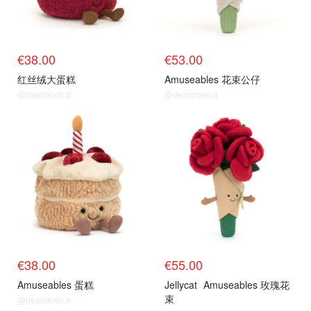
€38.00
€53.00
红丝绒大蛋糕
Amuseables 花束公仔
@dealmoon.it
@dealmoon.it
€38.00
€55.00
Amuseables 蛋糕
Jellycat
Amuseables 玫瑰花
束
@dealmoon.it