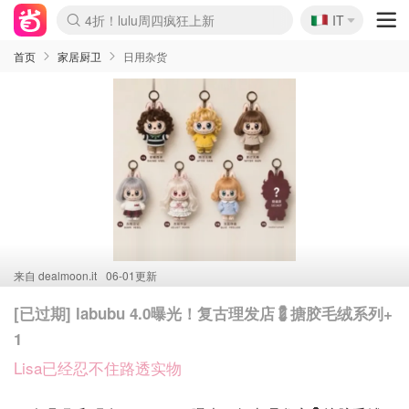
🇮🇹
4折！lulu周四疯狂上新
IT
Boticinal 夏促开抢！
速领！Stanley独家85折
Zalando 奥莱闪促！每日更新
首页
家居厨卫
日用杂货
来自
dealmoon.it
06-01更新
[已过期] labubu 4.0曝光！复古理发店💈搪胶毛绒系列+
1
Lisa已经忍不住路透实物