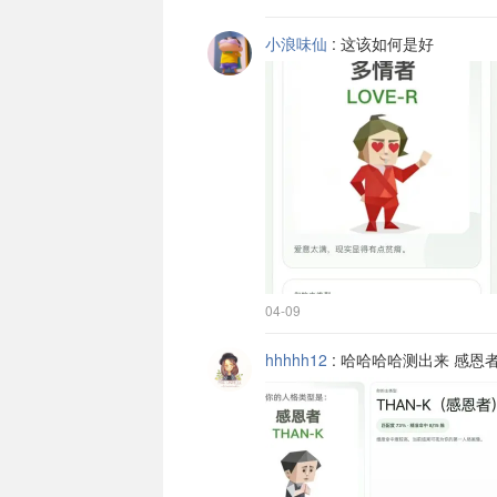
小浪味仙
:
这该如何是好
04-09
hhhhh12
:
哈哈哈哈测出来 感恩