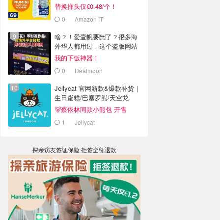
替换掸头仅€0.48/个！
0
Amazon IT
啥？！爱壹帆要🈚️了？很多海
外华人都用过，这个盗版网站
老板被判4年半
我的下饭神器！
0
Dealmoon
Jellycat 官网新款&爆款补货｜
生日蛋糕/巴塞罗熊/天空龙
🐻蔡依林同款小熊包 开售
1
Jellycat
探亲访友签证保险 拒签全额退款