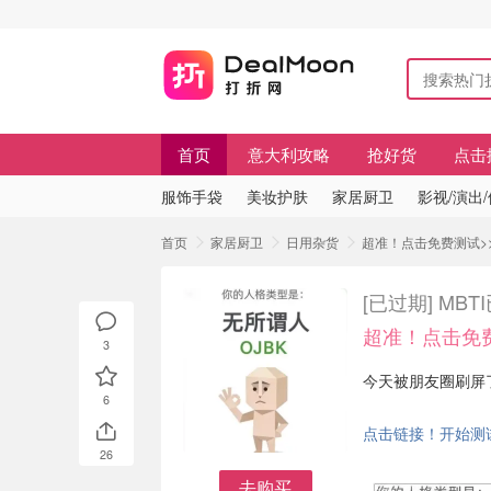
首页
意大利攻略
抢好货
点击
服饰手袋
美妆护肤
家居厨卫
影视/演出
首页
家居厨卫
日用杂货
超准！点击免费测试>>
[已过期]
MBT
超准！点击免
3
今天被朋友圈刷屏了
6
点击链接！开始测试
26
去购买