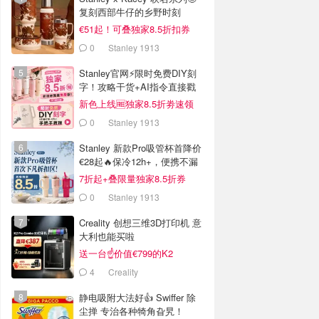
复刻西部牛仔的乡野时刻
€51起！可叠独家8.5折扣券
0
Stanley 1913
Stanley官网⚡️限时免费DIY刻
字！攻略干货+AI指令直接戳
新色上线🆓独家8.5折劵速领
0
Stanley 1913
Stanley 新款Pro吸管杯首降价
€28起🔥保冷12h+，便携不漏
水
7折起+叠限量独家8.5折券
0
Stanley 1913
Creality 创想三维3D打印机 意
大利也能买啦
送一台☝️价值€799的K2
Combo！
4
Creality
静电吸附大法好👍 Swiffer 除
尘掸 专治各种犄角旮旯！