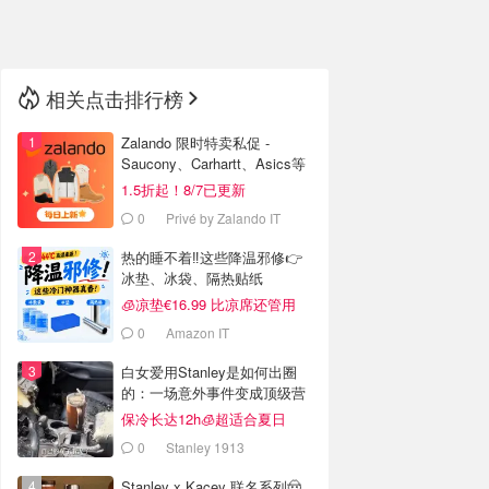
🇳🇿
新西兰
相关点击排行榜
Zalando 限时特卖私促 -
Saucony、Carhartt、Asics等
1.5折起！8/7已更新
0
Privé by Zalando IT
热的睡不着‼️这些降温邪修👉
冰垫、冰袋、隔热贴纸
🧊凉垫€16.99 比凉席还管用
0
Amazon IT
白女爱用Stanley是如何出圈
的：一场意外事件变成顶级营
销案例
保冷长达12h🧊超适合夏日
0
Stanley 1913
Stanley x Kacey 联名系列🤠