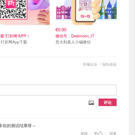
€0.00
载“打折网”APP！
微信号：Dealmoon_IT
Merci 打折网App下载
意大利真人小编微信
吃喝玩乐
报告错误
评论
享你的测试结果呀～
举报
赞
回复
|
|