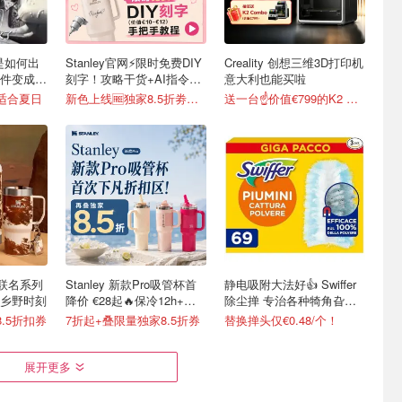
y是如何出
Stanley官网⚡️限时免费DIY
Creality 创想三维3D打印机
件变成顶
刻字！攻略干货+AI指令直
意大利也能买啦
接戳
超适合夏日
新色上线🆓独家8.5折劵速领
送一台☝️价值€799的K2 Combo！
ey 联名系列
Stanley 新款Pro吸管杯首
静电吸附大法好👍 Swiffer
的乡野时刻
降价 €28起🔥保冷12h+，
除尘掸 专治各种犄角旮
便携不漏水
旯！
.5折扣券
7折起+叠限量独家8.5折券
替换掸头仅€0.48/个！
展开更多