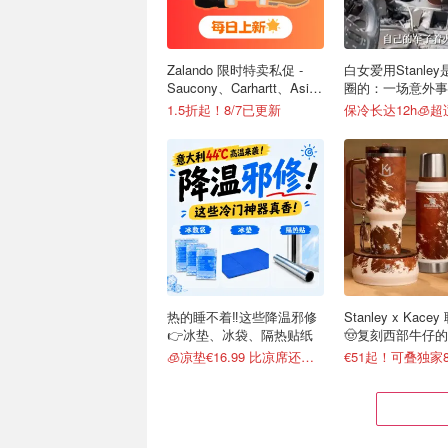
Zalando 限时特卖私促 -
白女爱用Stanle
Saucony、Carhartt、Asics
圈的：一场意外事
等
级营销案例
1.5折起！8/7已更新
保冷长达12h🧊
热的睡不着‼️这些降温邪修
Stanley x Kac
👉冰垫、冰袋、隔热贴纸
🤠复刻西部牛仔
🧊凉垫€16.99 比凉席还管用
€51起！可叠独家8