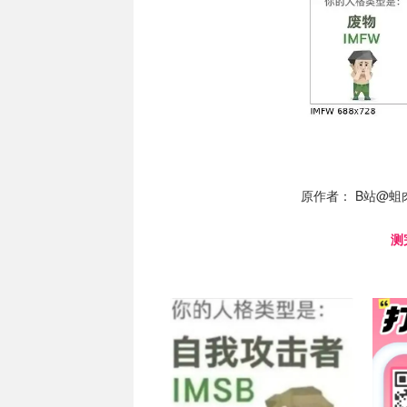
原作者： B站@蛆
测
人格测试
关注