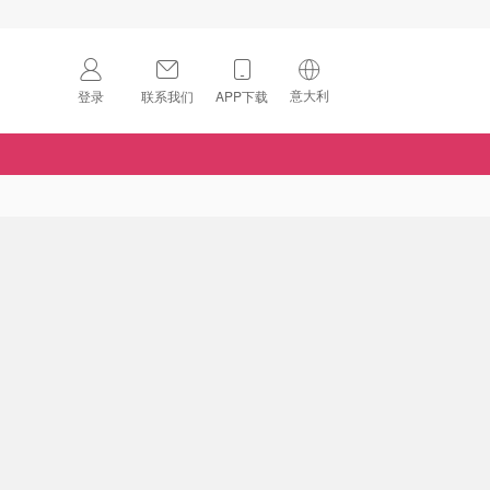
意大利
登录
联系我们
APP下载
🇺🇸
美国
🇨🇳
中国
🇨🇦
加拿大
扫码下载 App
🇬🇧
英国
Download on the
App Store
🇩🇪
德国
Download the
Android App
🇫🇷
法国
🇮🇹
意大利
🇦🇺
澳洲