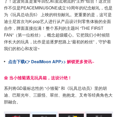
了！这波简直是童年回忆和顶流潮流的“王炸”组合！这次合
作不仅是PEACEMINUSONE成立10周年的纪念献礼，也是
为《玩具总动员5》 上映的特别献礼。更重要的是，这可是
迪士尼首次与K-pop艺人进行从产品设计到零售体验的全面
合作，牌面直接拉满！整个系列的主题叫 “THE FIRST
FAN”（第一位粉丝），概念超级暖心。它把我们小时候陪
伴长大的玩具，比作是追逐梦想路上“最初的粉丝”，守护着
我们的初心和友谊~
点击下载👉 DealMoon APP>>
解锁更多资讯~
🌼 当小雏菊遇见玩具箱，这设计绝！
系列将GD最标志性的 “小雏菊” 和《玩具总动员》里的胡
迪、巴斯光年、三眼怪、翠丝、抱抱龙、叉奇等经典角色大
胆融合。