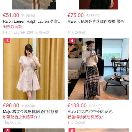
€51.00
€75.00
€120.00
€355.00
Ralph Lauren Ralph Lauren 男童亚麻衬衫
Maje 天鹅绒亮片迷你连衣裙 黑色
刘亦菲同款
Ralph Lauren
2001人感兴趣
The Outnet
3
4
€96.00
€133.00
€355.00
€255.00
Maje 格纹金属感粗花呢短衬衫裙
Maje 印花绉纱中长裙 蓝色
粉嫩配色少女感满分！
轻盈绉纱灵动有层次~
The Outnet
The Outnet
5
6