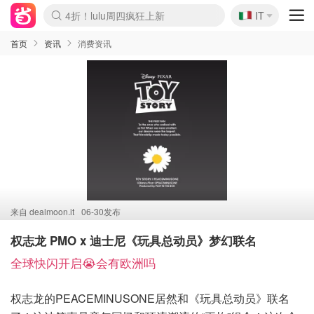
🇮🇹
4折！lulu周四疯狂上新
IT
Boticinal 夏促开抢！
速领！Stanley独家85折
Zalando 奥莱闪促！每日更新
首页
资讯
消费资讯
来自
dealmoon.it
06-30发布
权志龙 PMO x 迪士尼《玩具总动员》梦幻联名
全球快闪开启😭会有欧洲吗
权志龙的PEACEMINUSONE居然和《玩具总动员》联名