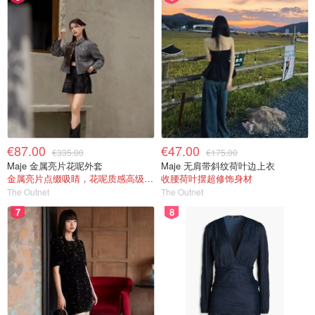
€87.00
€47.00
€335.00
€175.00
Maje 金属亮片花呢外套
Maje 无肩带斜纹荷叶边上衣
金属亮片点缀吸睛，花呢质感高级又显贵
收腰荷叶摆超修饰身材
The Outnet
The Outnet
7
8