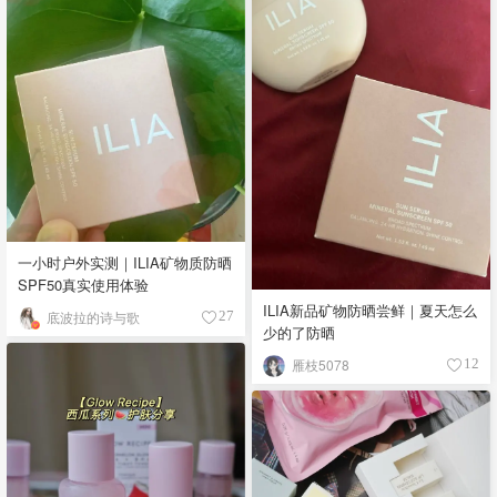
一小时户外实测｜ILIA矿物质防晒
SPF50真实使用体验
ILIA新品矿物防晒尝鲜｜夏天怎么
底波拉的诗与歌
27
少的了防晒
雁枝5078
12