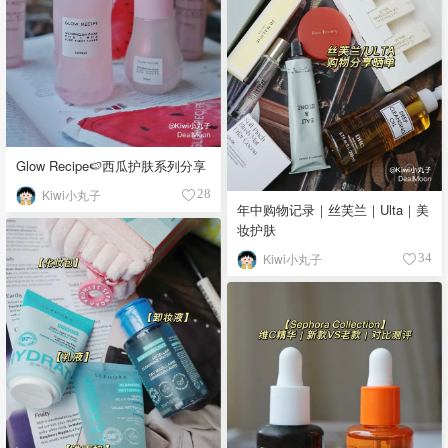
Glow Recipe🍉西瓜护肤系列分享
Kiwi小丸子
28
年中购物记录｜丝芙兰｜Ulta｜美
妆护肤
Kiwi小丸子
34