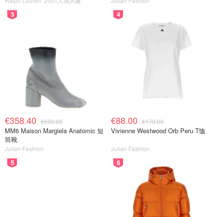
Ralph Lauren
2001人感兴趣
Julian Fashion
3
4
€358.40
€88.00
€690.00
€170.00
MM6 Maison Margiela Anatomic 短
Vivienne Westwood Orb Peru T恤
筒靴
Julian Fashion
Julian Fashion
5
6