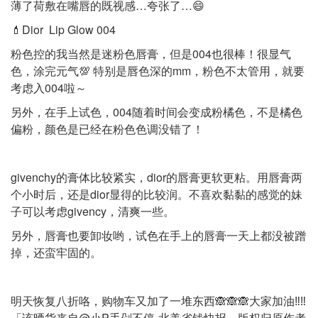
薄了荷敷在嘴唇的既视感…夸张了…😄
💄Dior Lip Glow 004
粉色控的我当然是迷粉色唇膏，但是004也很棒！很显气
色，涂完元气💯 特别是唇色深的mm，粉色不太管用，就要
考虑入004啦～
另外，在手上试色，004随着时间会变成粉橘色，不是橘色
偏粉，颜色是已经在粉色色调没错了！
givenchy的膏体比较紧实，dior的唇膏更软更粘。用唇膏两
个小时后，还是dior显得的比较润。不喜欢黏黏的感觉的妹
子可以考虑givency，清爽一些。
另外，唇膏也要卸妆哟，试色在手上的唇膏一天上都没被蹭
掉，还蛮牢固的。
明天恢复八折咯，购物车又加了一堆东西🙈🙈🙈大家加油‼️‼️
「该晒货来自@小P手剁不停-北美省钱快报，版权归原作者