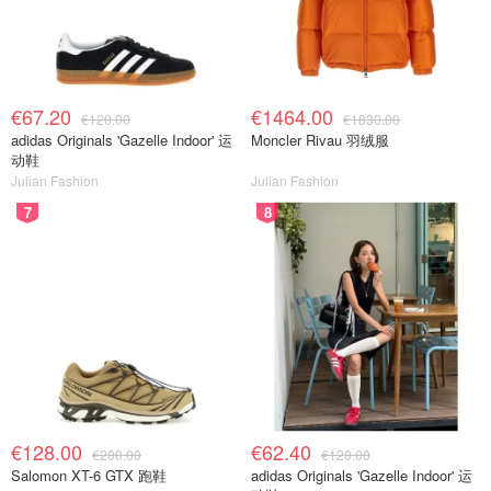
€67.20
€1464.00
€120.00
€1830.00
adidas Originals 'Gazelle Indoor' 运
Moncler Rivau 羽绒服
动鞋
Julian Fashion
Julian Fashion
7
8
€128.00
€62.40
€200.00
€120.00
Salomon XT-6 GTX 跑鞋
adidas Originals 'Gazelle Indoor' 运