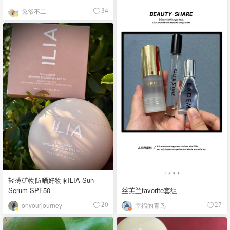
兔爷不二
34
轻薄矿物防晒好物☀️ILIA Sun
丝芙兰favorite套组
Serum SPF50
幸福的青鸟
onyourjourney
27
20