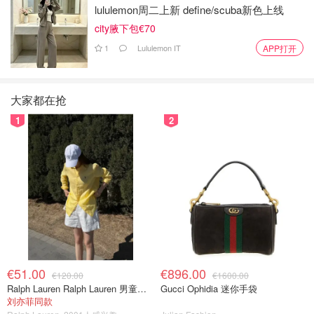
lululemon周二上新 define/scuba新色上线
city腋下包€70
1
Lululemon IT
APP打开
大家都在抢
1
2
€51.00
€896.00
€120.00
€1600.00
Ralph Lauren Ralph Lauren 男童亚麻衬衫
Gucci Ophidia 迷你手袋
刘亦菲同款