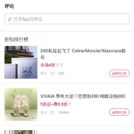
评论
打开App写评论
折扣排行榜
24S私促起飞了 Celine/Moncler/Maxmara都
在
全场4折！！
0
24S
APP打开
VIVAIA 季终大促🤍芭蕾鞋€80 蝴蝶凉拖€80
5折起+叠8.8折！
4
VIVAIA
APP打开