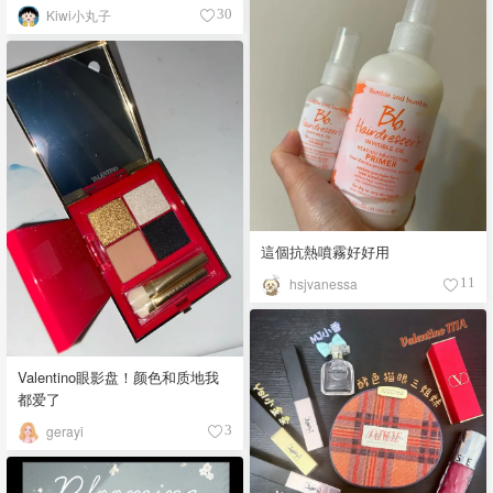
Kiwi小丸子
30
這個抗熱噴霧好好用
hsjvanessa
11
Valentino眼影盘！颜色和质地我
都爱了
gerayi
3