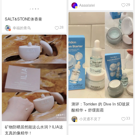
Aaaalalei
29
SALT&STONE体香膏
幸福的青鸟
28
测评：Torriden 的 Dive In 5D玻尿
酸精华 + 舒缓面霜
小灵通不灵了
33
矿物防晒居然能这么水润？ILIA这
支真的像精华！