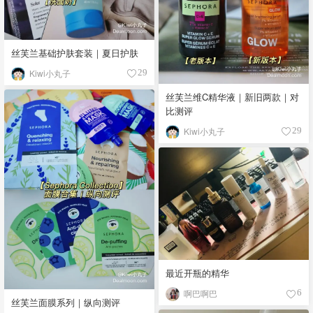
丝芙兰基础护肤套装｜夏日护肤
Kiwi小丸子
29
丝芙兰维C精华液｜新旧两款｜对
比测评
Kiwi小丸子
29
最近开瓶的精华
啊巴啊巴
6
丝芙兰面膜系列｜纵向测评