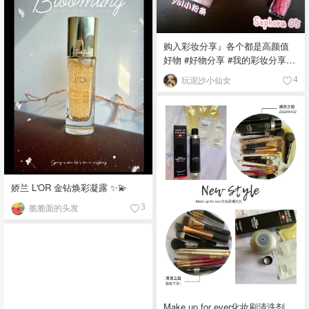
购入彩妆分享』各个都是高颜值
好物 #好物分享 #我的彩妆分享 #
彩妆分享 #彩妆分享 #爱用物分享
玩泥沙小仙女
4
#彩妆 #好物分享 #平价彩妆 #高
颜值彩妆 1️⃣酵色猫眼三姐妹联名
眼影盘 这款种草了超级久主要是
那个印花我太喜欢了，二姐的不
是很好买，但是大姐的已经下单
了，还在路上～粉质凑合颜色比
较适合日常！ 2️⃣丝芙兰05老网红
唇釉 怎么说呢！颜色是可以的，
娇兰 L'OR 金钻焕彩凝露 ✨💫
就是真的很黏啊就是让嘴巴很不
脆脆面的头发
3
舒服，然后还有一丝丝清凉盆不
过这么便宜就原谅他了 3️⃣Ysl小金
条 打折的时候买的，比较干但是
还好 买的都是热门色号，别质感
很高级，YsI出的产品都是颜值爆
表 4️⃣华伦天奴口红 外壳真的特别
好看我选的色号是111A，但是这
Make up for ever化妆刷清洗剂
个颜色比较适合秋冬，有一种枫