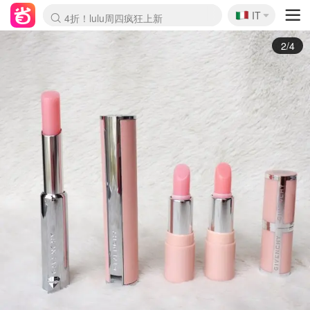
🇮🇹
4折！lulu周四疯狂上新
IT
Boticinal 夏促开抢！
速领！Stanley独家85折
Zalando 奥莱闪促！每日更新
3/4
Dior 迪奥