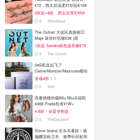
€72，西太后温柔针织衫€158
6折起+8折，西太后耳钉€54
0
Rboutique
The Outnet 大促区真能捡💥
Maje 迷你针织裙€38 (原
€175）
1折起 Sandro粉色连衣裙€79
0
The Outnet
24S私促起飞了
Celine/Moncler/Maxmara都在
全场4折！！
0
24S
高奢跳楼价😱Miu Miu乐福鞋
€468 Prada包省¥1W+
4.8折！全是专柜款
0
TheDoubleF
Stone Island 石头岛暴跌！捡
漏樱花粉卫衣、换季针织衫等