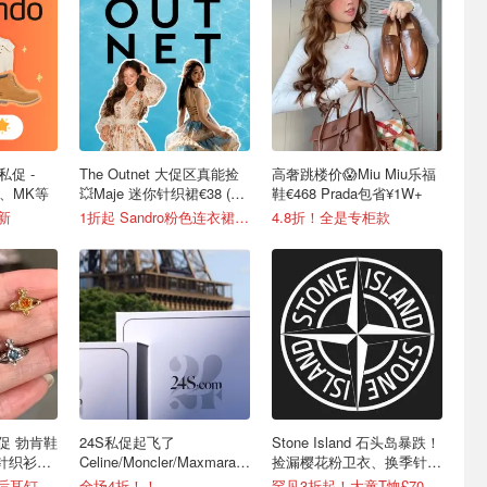
私促 -
The Outnet 大促区真能捡
高奢跳楼价😱Miu Miu乐福
tt、MK等
💥Maje 迷你针织裙€38 (原
鞋€468 Prada包省¥1W+
€175）
更新
1折起 Sandro粉色连衣裙€79
4.8折！全是专柜款
品首促 勃肯鞋
24S私促起飞了
Stone Island 石头岛暴跌！
针织衫
Celine/Moncler/Maxmara都
捡漏樱花粉卫衣、换季针织
在
衫等
6折起+8折，西太后耳钉€54
全场4折！！
罕见3折起！大童T恤£70