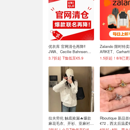
优衣库 官网清仓再降‼️
Zalando 限时特卖
JWA、Cecilie Bahnsen、
ARKET、Carhar
米菲兔等联名
3.7折起 T恤低至€5.9
1.5折起！8/8已
拉夫劳伦 触底捡漏🔥爆款
Rboutique 新
麻花毛衣、开衫、亚麻衬衫
€72，西太后温柔
等有！
€158
2折起！小马T恤低至£15.7/件