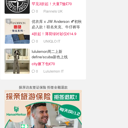
罕见3折起！大童T恤£70
0
Flannels UK
优衣库 x JW Anderson 🍂初秋
必入款！联名夹克、牛仔裤等
4折起！薄荷绿衬衫仅€14.9
0
UNIQLO IT
lululemon周二上新
define/scuba新色上线
city腋下包€70
0
Lululemon IT
探亲访友签证保险 拒签全额退款