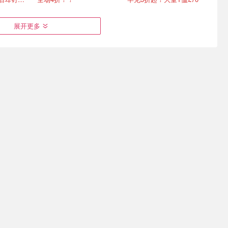
展开更多
送花🌹这
爆款预定❗️优衣库 巴恩风外
Flannels 夏促升级 🔥拉夫
的会开
套升级 零头拿下Barbour同
劳伦T恤£32，北面羽绒服
款复古腔
£75
七夕礼物怎么选？点击直接抄作业
低至€29.9起，开始期待秋天
1折起+叠9折！椰子鞋£22