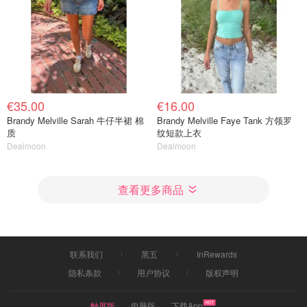
€35.00
€16.00
Brandy Melville Sarah 牛仔半裙 棉
Brandy Melville Faye Tank 方领罗
质
纹短款上衣
Dealmoon
Dealmoon
查看更多商品
联系我们
黑五
InRewards
隐私条款
用户协议
版权声明
触屏版
电脑版
下载App