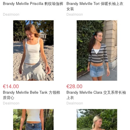
Brandy Melville Priscilla 豹纹瑜伽裤
Brandy Melville Tori 保暖长袖上衣
女装
Dealmoon
Dealmoon
€14.00
€28.00
Brandy Melville Belle Tank 方领棉
Brandy Melville Clara 交叉系带长袖
质背心
上衣
Dealmoon
Dealmoon