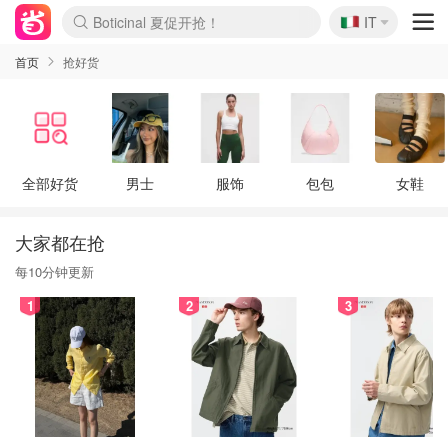
🇮🇹
Boticinal 夏促开抢！
IT
4折！lulu周四疯狂上新
速领！Stanley独家85折
Zalando 奥莱闪促！每日更新
首页
抢好货
全部好货
男士
服饰
包包
女鞋
大家都在抢
每10分钟更新
1
2
3