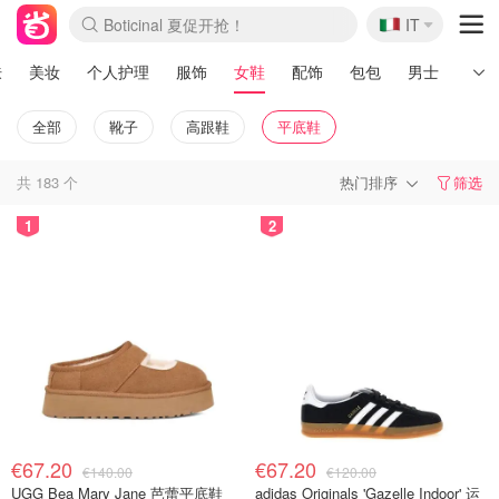
🇮🇹
Boticinal 夏促开抢！
IT
4折！lulu周四疯狂上新
速领！Stanley独家85折
Zalando 奥莱闪促！每日更新
肤
美妆
个人护理
服饰
女鞋
配饰
包包
男士
运动
全部
靴子
高跟鞋
平底鞋
共
183
个
热门排序
筛选
1
2
€67.20
€67.20
€140.00
€120.00
UGG Bea Mary Jane 芭蕾平底鞋
adidas Originals 'Gazelle Indoor' 运