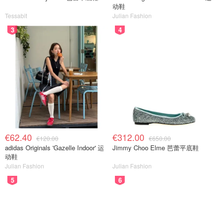
动鞋
Tessabit
Julian Fashion
3
4
€62.40
€312.00
€120.00
€650.00
adidas Originals 'Gazelle Indoor' 运
Jimmy Choo Elme 芭蕾平底鞋
动鞋
Julian Fashion
Julian Fashion
5
6