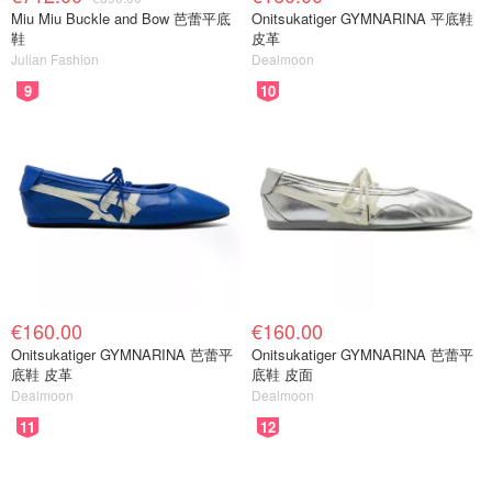
Miu Miu Buckle and Bow 芭蕾平底
Onitsukatiger GYMNARINA 平底鞋
鞋
皮革
Julian Fashion
Dealmoon
9
10
€160.00
€160.00
Onitsukatiger GYMNARINA 芭蕾平
Onitsukatiger GYMNARINA 芭蕾平
底鞋 皮革
底鞋 皮面
Dealmoon
Dealmoon
11
12