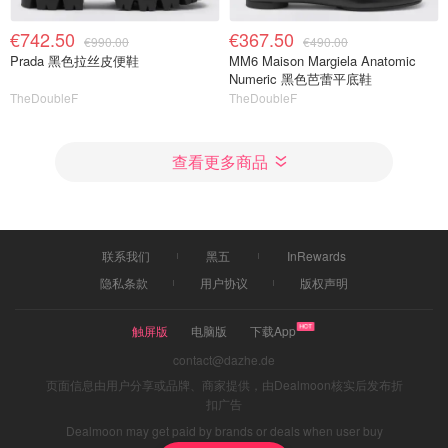
€742.50
€367.50
€990.00
€490.00
Prada 黑色拉丝皮便鞋
MM6 Maison Margiela Anatomic
Numeric 黑色芭蕾平底鞋
TheDoubleF
TheDoubleF
查看更多商品
联系我们
黑五
InRewards
隐私条款
用户协议
版权声明
触屏版
电脑版
下载App
contact@dazhe.de
页面信息由用户分享或品牌、商家提供，由Dealmoon核实后发布折
扣广告
Dealmoon may get paid by brands or deals when user buy
through links