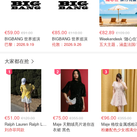
€59.00
€85.00
€82.89
€91.00
€118.00
€109.00
BIGBANG 世界巡演
BIGBANG 世界巡演
巴黎：2026.9.19
伦敦：2026.9.26
五大
大家都在抢
1
2
3
€51.00
€75.00
€96.00
€120.00
€355.00
€355.00
Ralph Lauren Ralph Lauren 男童亚麻衬衫
Maje 天鹅绒亮片迷你连
刘亦菲同款
衣裙 黑色
粉嫩配色少女感满分