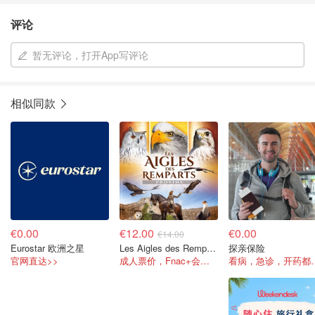
评论
暂无评论，打开App写评论
相似同款
€0.00
€12.00
€0.00
€14.00
Eurostar 欧洲之星
Les Aigles des Remparts 驯鹰骑马大秀
探亲保险
官网直达>>
成人票价，Fnac+会员可享折扣！
看病，急诊