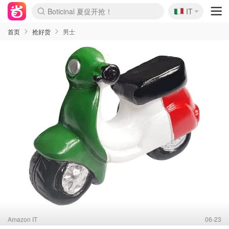
🇮🇹
4折！lulu周四疯狂上新
IT
Boticinal 夏促开抢！
速领！Stanley独家85折
Zalando 奥莱闪促！每日更新
首页
抢好货
男士
Amazon IT
06-23