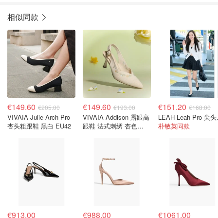
相似同款
€149.60
€149.60
€151.20
€205.00
€193.00
€168.00
VIVAIA Julie Arch Pro
VIVAIA Addison 露跟高
LEAH
杏头粗跟鞋 黑白 EU42
跟鞋 法式刺绣 杏色
朴敏英同款
EU39
€913.00
€988.00
€1061.00