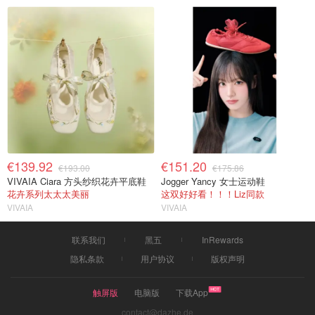
€139.92
€151.20
€193.00
€175.86
VIVAIA Ciara 方头纱织花卉平底鞋
Jogger Yancy 女士运动鞋
花卉系列太太太美丽
这双好好看！！！Liz同款
VIVAIA
VIVAIA
联系我们
黑五
InRewards
隐私条款
用户协议
版权声明
触屏版
电脑版
下载App
contact@dazhe.de