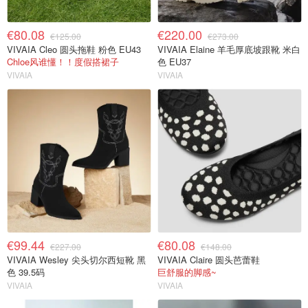
€80.08
€220.00
€125.00
€273.00
VIVAIA Cleo 圆头拖鞋 粉色 EU43
VIVAIA Elaine 羊毛厚底坡跟靴 米白
Chloe风谁懂！！度假搭裙子
色 EU37
VIVAIA
VIVAIA
€99.44
€80.08
€227.00
€148.00
VIVAIA Wesley 尖头切尔西短靴 黑
VIVAIA Claire 圆头芭蕾鞋
色 39.5码
巨舒服的脚感~
VIVAIA
VIVAIA