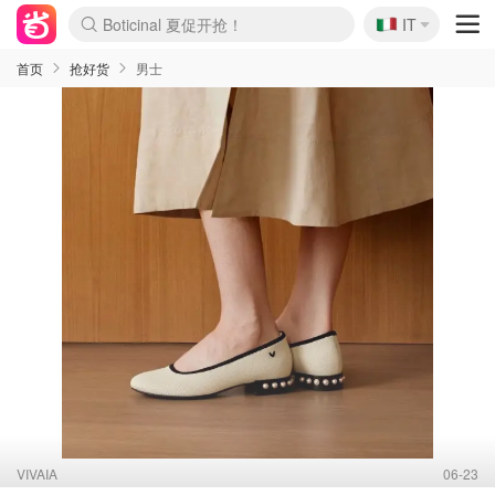
🇮🇹
4折！lulu周四疯狂上新
IT
Boticinal 夏促开抢！
速领！Stanley独家85折
Zalando 奥莱闪促！每日更新
首页
抢好货
男士
VIVAIA
06-23