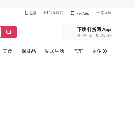
联系我们
意大利
登录
下载App
🇺🇸
美国
下载 打折网 App
体验更多精彩
🇨🇳
中国
美食
保健品
家居生活
汽车
更多
🇨🇦
加拿大
🇬🇧
家电数码
英国
母婴玩具
🇩🇪
德国
旅游
🇫🇷
法国
🇮🇹
意大利
🇦🇺
澳洲
🇳🇿
新西兰