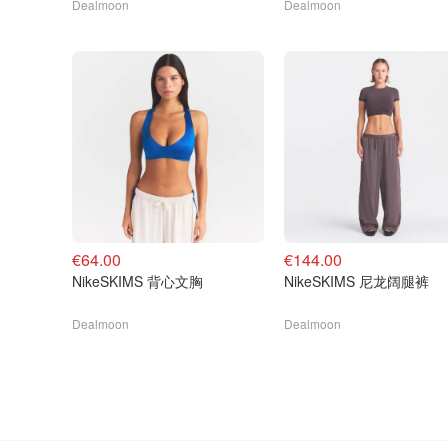
Dealmoon
Dealmoon
€64.00
€144.00
NikeSKIMS 背心文胸
NikeSKIMS 尼龙阔腿裤
Dealmoon
Dealmoon