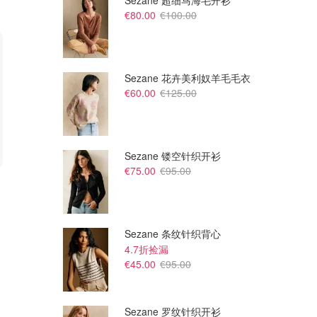
Sezane 超细马海毛开衫
€80.00
€100.00
Sezane 花卉美利奴羊毛毛衣
€60.00
€125.00
Sezane 镂空针织开衫
€75.00
€95.00
€101.60
€
€195.00
OFF WHITE Off-White
Crocs 儿童牛仔花卉后带凉鞋
Diagonal卫衣长裤 黑色
Dealmoon
Dazhe.de
Sezane 条纹针织背心
4.7折捡漏
€45.00
€95.00
Sezane 罗纹针织开衫