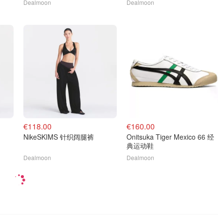
Dealmoon
Dealmoon
€118.00
€160.00
NikeSKIMS 针织阔腿裤
Onitsuka Tiger Mexico 66 经
典运动鞋
Dealmoon
Dealmoon