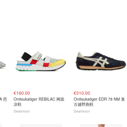
€160.00
€310.00
NA 芭
Onitsukatiger REBILAC 网面
Onitsukatiger EDR 78 NM 复
凉鞋
古越野跑鞋
Dealmoon
Dealmoon